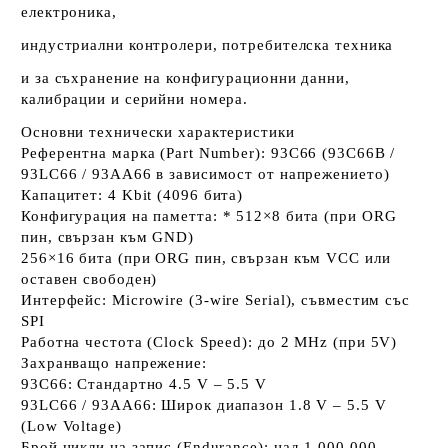
електроника,
индустриални контролери, потребителска техника
и за съхранение на конфигурационни данни,
калибрации и серийни номера.
Основни технически характеристики
Референтна марка (Part Number):
93C66 (93C66B /
93LC66 / 93AA66 в зависимост от напрежението)
Капацитет:
4 Kbit (4096 бита)
Конфигурация на паметта:
*
512
×
8
бита (при ORG
пин, свързан към GND)
256
×
16
бита (при ORG пин, свързан към VCC или
оставен свободен)
Интерфейс:
Microwire (3-wire Serial), съвместим със
SPI
Работна честота (Clock Speed):
до 2 MHz (при 5V)
Захранващо напрежение:
93C66:
Стандартно 4.5 V – 5.5 V
93LC66 / 93AA66:
Широк диапазон 1.8 V – 5.5 V
(Low Voltage)
Брой цикли на запис (Endurance):
над 1 000 000