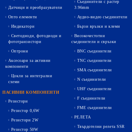
Съединители с растер
Датчици и преобразуватели
3.96mm
Опто елементи
Аудио-видео съединители
Индикатори
Бързи връзки и клеми
Светодиоди, фотодиоди и
Високочестотни
фототранзистори
съединители и свръзки
Оптрони
BNC съединители
Аксесоари за активни
TNC съединители
компоненти
SMA съединители
Цокли за интегрални
N съединители
схеми
UHF съединители
ПАСИВНИ КОМПОНЕНТИ
F съединители
Резистори
FME съединители
Резистор 0,6W
РЕЛЕТА
Резистори 2W
Твърдотелни релета SSR
Резистор 50W