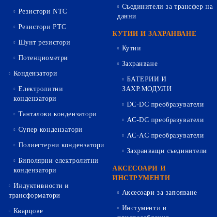
Съединители за трансфер на
Резистори NTC
данни
Резистори PTC
КУТИИ И ЗАХРАНВАНЕ
Шунт резистори
Кутии
Потенциометри
Захранване
Кондензатори
БАТЕРИИ И
Електролитни
ЗАХР.МОДУЛИ
кондензатори
DC-DC преобразуватели
Танталови кондензатори
AC-DC преобразуватели
Супер кондензатори
AC-AC преобразуватели
Полиестерни кондензатори
Захранващи съединители
Биполярни електролитни
АКСЕСОАРИ И
кондензатори
ИНСТРУМЕНТИ
Индуктивности и
Аксесоари за запояване
трансформатори
Инстументи и
Кварцове