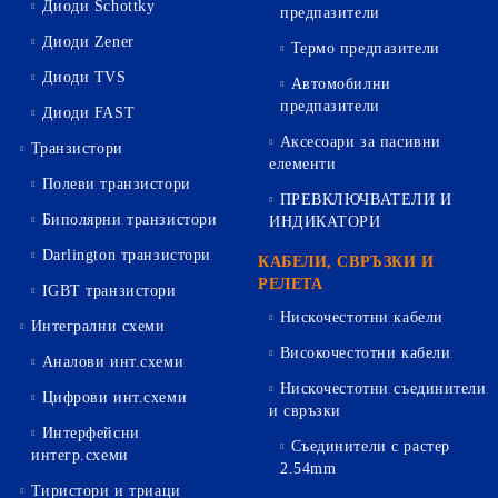
Диоди Schottky
предпазители
Диоди Zener
Термо предпазители
Диоди TVS
Автомобилни
предпазители
Диоди FAST
Аксесоари за пасивни
Транзистори
елементи
Полеви транзистори
ПРЕВКЛЮЧВАТЕЛИ И
Биполярни транзистори
ИНДИКАТОРИ
Darlington транзистори
КАБЕЛИ, СВРЪЗКИ И
РЕЛЕТА
IGBT транзистори
Нискочестотни кабели
Интегрални схеми
Високочестотни кабели
Аналови инт.схеми
Нискочестотни съединители
Цифрови инт.схеми
и свръзки
Интерфейсни
Съединители с растер
интегр.схеми
2.54mm
Тиристори и триаци