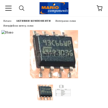
Начало
АКТИВНИ КОМПОНЕНТИ
Интегрални схеми
Интерфейсни интегр.схеми