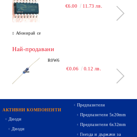
€6.00
11.73 лв.
Абонирай се
Най-продавани
R0W6
€0.06
0.12 лв.
Предпазители
АКТИВНИ КОМПОНЕНТИ
Предпазители 5х20mm
Диоди
Предпазители 6х32mm
Диоди
Гнезда и държачи за