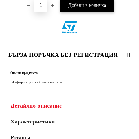
БЪРЗА ПОРЪЧКА БЕЗ РЕГИСТРАЦИЯ
САМО ПОПЪЛНЕТЕ 2 ПОЛЕТА
Оцени продукта
Информация за Съответствие
Съгласен съм с
Политиката за лични данни
Детайлно описание
Ние ще се свържем с вас в рамките на работния ден.
Характеристики
Ревюта