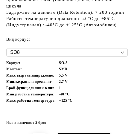
цикъла
Задържане на данните (Data Retention):
> 200 години
Работен температурен диапазон:
-40°C до +85°C
(Индустриален) / -40°C до +125°C (Автомобилен)
Вид корпус:
Корпус:
SO-8
Монтаж:
SMD
Макс.захранв.напрежение:
5,5
V
Мин.захранв.напрежение:
2.7
V
Брой функц.единици в чип:
1
Мин.работна температура:
-40
°C
Макс.работна температура:
+125
°C
Добави в желани
Има в наличност
5
броя