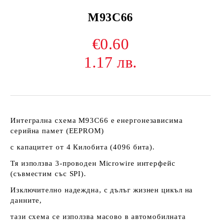
M93C66
€0.60
1.17 лв.
Интегрална схема M93C66 е енергонезависима
серийна памет (EEPROM)
с капацитет от 4 Килобита (4096 бита).
Тя използва 3-проводен Microwire интерфейс
(съвместим със SPI).
Изключително надеждна, с дълъг жизнен цикъл на
данните,
тази схема се използва масово в автомобилната