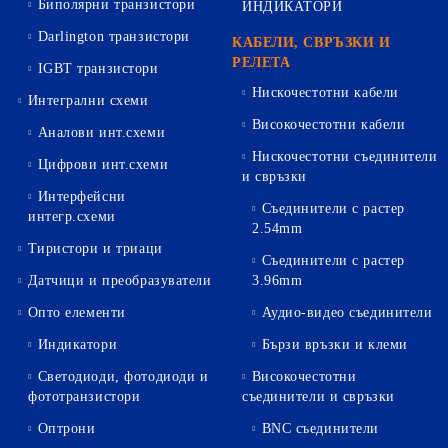
Биполярни транзистори
ИНДИКАТОРИ
Darlington транзистори
КАБЕЛИ, СВРЪЗКИ И
РЕЛЕТА
IGBT транзистори
Нискочестотни кабели
Интегрални схеми
Високочестотни кабели
Аналови инт.схеми
Нискочестотни съединители
Цифрови инт.схеми
и свръзки
Интерфейсни
Съединители с растер
интегр.схеми
2.54mm
Тиристори и триаци
Съединители с растер
Датчици и преобразуватели
3.96mm
Опто елементи
Аудио-видео съединители
Индикатори
Бързи връзки и клеми
Светодиоди, фотодиоди и
Високочестотни
фототранзистори
съединители и свръзки
Оптрони
BNC съединители