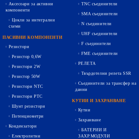
Аксесоари за активни
TNC съединители
компоненти
SMA съединители
Цокли за интегрални
N съединители
схеми
UHF съединители
ПАСИВНИ КОМПОНЕНТИ
F съединители
Резистори
FME съединители
Резистор 0,6W
РЕЛЕТА
Резистори 2W
Твърдотелни релета SSR
Резистор 50W
Съединители за трансфер на
Резистори NTC
данни
Резистори PTC
КУТИИ И ЗАХРАНВАНЕ
Шунт резистори
Кутии
Потенциометри
Захранване
Кондензатори
БАТЕРИИ И
Електролитни
ЗАХР.МОДУЛИ