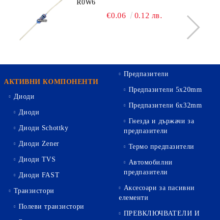
R0W6
€0.06
0.12 лв.
Предпазители
АКТИВНИ КОМПОНЕНТИ
Предпазители 5х20mm
Диоди
Предпазители 6х32mm
Диоди
Гнезда и държачи за
Диоди Schottky
предпазители
Диоди Zener
Термо предпазители
Диоди TVS
Автомобилни
предпазители
Диоди FAST
Аксесоари за пасивни
Транзистори
елементи
Полеви транзистори
ПРЕВКЛЮЧВАТЕЛИ И