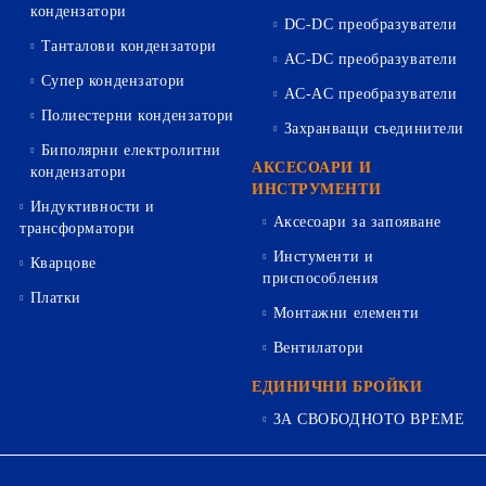
кондензатори
DC-DC преобразуватели
Танталови кондензатори
AC-DC преобразуватели
Супер кондензатори
AC-AC преобразуватели
Полиестерни кондензатори
Захранващи съединители
Биполярни електролитни
АКСЕСОАРИ И
кондензатори
ИНСТРУМЕНТИ
Индуктивности и
Аксесоари за запояване
трансформатори
Инстументи и
Кварцове
приспособления
Платки
Монтажни елементи
Вентилатори
ЕДИНИЧНИ БРОЙКИ
ЗА СВОБОДНОТО ВРЕМЕ