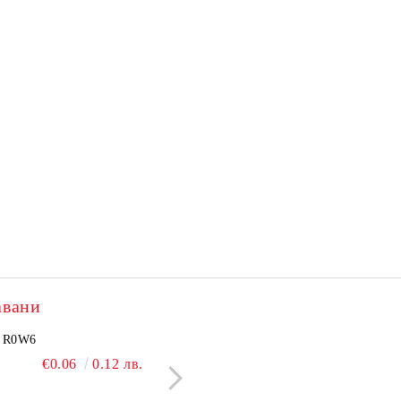
авани
2505N
R0W6
NCP1251BSN100T1G
BC550C
€3.60
€0.06
7.04 лв.
0.12 лв.
€2.40
€0.09
4.69 лв.
0.18 л