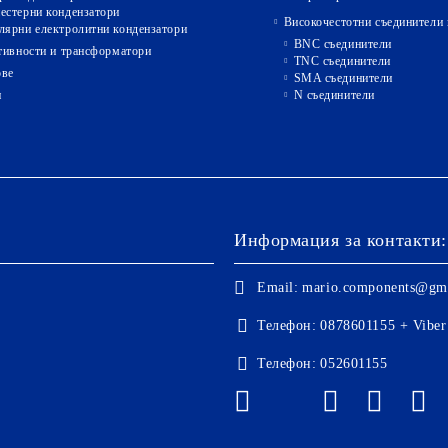
естерни кондензатори
Високочестотни съединители 
лярни електролитни кондензатори
BNC съединители
ивности и трансформатори
TNC съединители
ове
SMA съединители
и
N съединители
Информация за контакти:
Email:
mario.components@gm
Телефон:
0878601155 + Viber
Телефон:
052601155