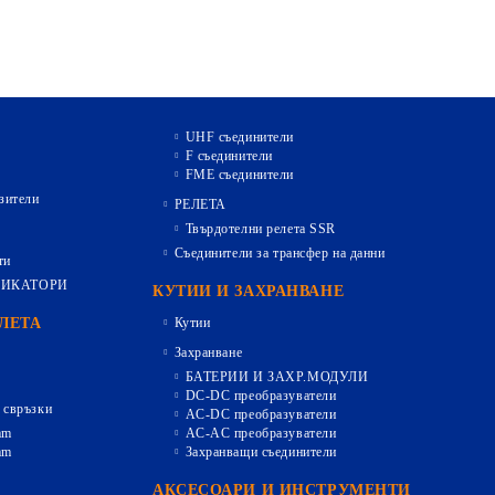
UHF съединители
F съединители
FME съединители
зители
РЕЛЕТА
Твърдотелни релета SSR
Съединители за трансфер на данни
ти
ДИКАТОРИ
КУТИИ И ЗАХРАНВАНЕ
ЕЛЕТА
Кутии
Захранване
БАТЕРИИ И ЗАХР.МОДУЛИ
DC-DC преобразуватели
 свръзки
AC-DC преобразуватели
mm
AC-AC преобразуватели
mm
Захранващи съединители
АКСЕСОАРИ И ИНСТРУМЕНТИ