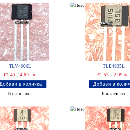
TLV4906L
TLE4935L
€2.40
4.69 лв.
€1.53
2.99 лв
В наличност
В наличност