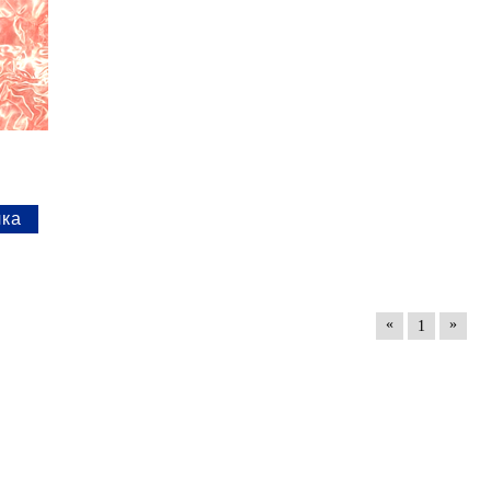
.
«
»
1