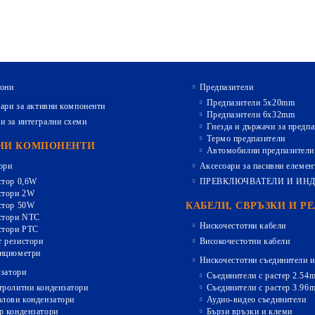
они
Предпазители
Предпазители 5х20mm
ари за активни компоненти
Предпазители 6х32mm
и за интегрални схеми
Гнезда и държачи за предпа
Термо предпазители
НИ КОМПОНЕНТИ
Автомобилни предпазители
ори
Аксесоари за пасивни елемен
стор 0,6W
ПРЕВКЛЮЧВАТЕЛИ И ИН
стори 2W
стор 50W
КАБЕЛИ, СВРЪЗКИ И Р
стори NTC
Нискочестотни кабели
стори PTC
 резистори
Високочестотни кабели
нциометри
Нискочестотни съединители и
затори
Съединители с растер 2.54
тролитни кондензатори
Съединители с растер 3.96
алови кондензатори
Аудио-видео съединители
р кондензатори
Бързи връзки и клеми