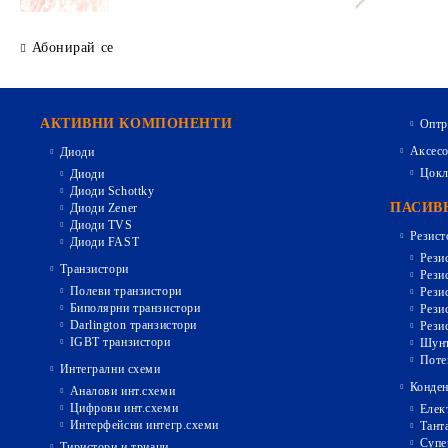
Абонирай се
АКТИВНИ КОМПОНЕНТИ
Оптр
Аксесо
Диоди
Цокл
Диоди
Диоди Schottky
ПАСИВ
Диоди Zener
Диоди TVS
Резист
Диоди FAST
Рези
Транзистори
Рези
Полеви транзистори
Рези
Биполярни транзистори
Рези
Darlington транзистори
Рези
IGBT транзистори
Шунт
Поте
Интегрални схеми
Конден
Аналови инт.схеми
Цифрови инт.схеми
Елек
Интерфейсни интегр.схеми
Тант
Супе
Тиристори и триаци