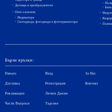
Поли
Датчици и преобразуватели
Бипо
Опто елементи
Индукт
Индикатори
Кварц
Светодиоди, фотодиоди и фототранзистори
Платк
Бързи връзки:
Начало
Вход
За Нас
Доставка
Регистрация
Контакт
Рекламации
Лични Данни
Чести Въпроси
Търсене