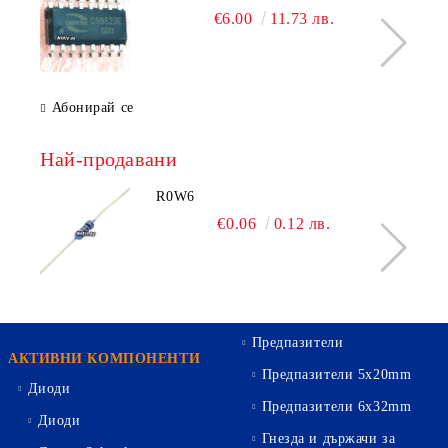
€6.00
11.73 лв.
Абонирай се
Най-продавани
R0W6
€0.06
0.12 лв.
Предпазители
АКТИВНИ КОМПОНЕНТИ
Предпазители 5х20mm
Диоди
Предпазители 6х32mm
Диоди
Гнезда и държачи за