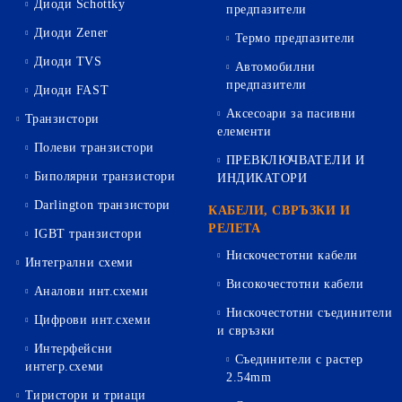
Диоди Schottky
предпазители
Диоди Zener
Термо предпазители
Диоди TVS
Автомобилни
предпазители
Диоди FAST
Аксесоари за пасивни
Транзистори
елементи
Полеви транзистори
ПРЕВКЛЮЧВАТЕЛИ И
Биполярни транзистори
ИНДИКАТОРИ
Darlington транзистори
КАБЕЛИ, СВРЪЗКИ И
РЕЛЕТА
IGBT транзистори
Нискочестотни кабели
Интегрални схеми
Високочестотни кабели
Аналови инт.схеми
Нискочестотни съединители
Цифрови инт.схеми
и свръзки
Интерфейсни
Съединители с растер
интегр.схеми
2.54mm
Тиристори и триаци