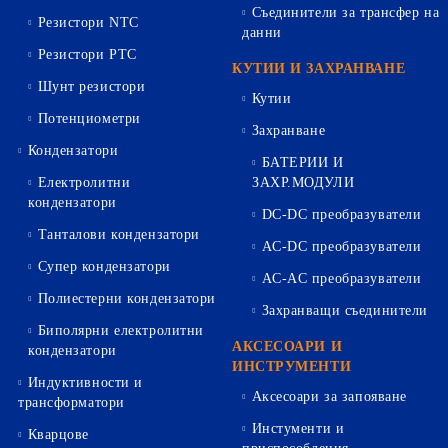
Съединители за трансфер на
Резистори NTC
данни
Резистори PTC
КУТИИ И ЗАХРАНВАНЕ
Шунт резистори
Кутии
Потенциометри
Захранване
Кондензатори
БАТЕРИИ И
Електролитни
ЗАХР.МОДУЛИ
кондензатори
DC-DC преобразуватели
Танталови кондензатори
AC-DC преобразуватели
Супер кондензатори
AC-AC преобразуватели
Полиестерни кондензатори
Захранващи съединители
Биполярни електролитни
АКСЕСОАРИ И
кондензатори
ИНСТРУМЕНТИ
Индуктивности и
Аксесоари за запояване
трансформатори
Инстументи и
Кварцове