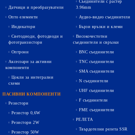
Съединители с растер
Датчици и преобразуватели
3.96mm
Опто елементи
Аудио-видео съединители
Индикатори
Бързи връзки и клеми
Светодиоди, фотодиоди и
Високочестотни
фототранзистори
съединители и свръзки
Оптрони
BNC съединители
Аксесоари за активни
TNC съединители
компоненти
SMA съединители
Цокли за интегрални
N съединители
схеми
UHF съединители
ПАСИВНИ КОМПОНЕНТИ
F съединители
Резистори
FME съединители
Резистор 0,6W
РЕЛЕТА
Резистори 2W
Твърдотелни релета SSR
Резистор 50W