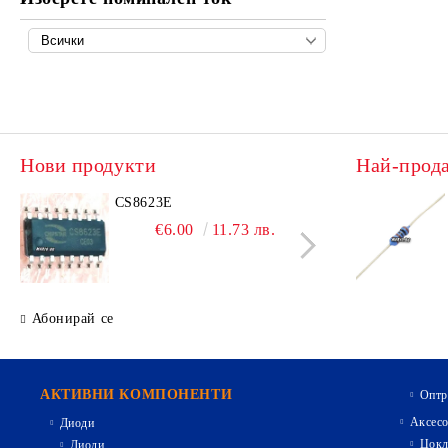
Нови продукти
Най-прод
CS8623E
IRL
€6.00
11.73 лв.
Абонирай се
АКТИВНИ КОМПОНЕНТИ
Оптр
Аксесо
Диоди
Цокл
Диоди