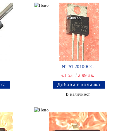
NTST20100CG
.
€1.53
2.99 лв.
В наличност