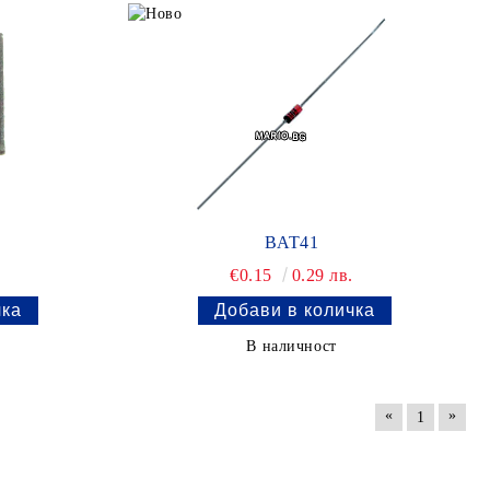
BAT41
.
€0.15
0.29 лв.
В наличност
«
»
1