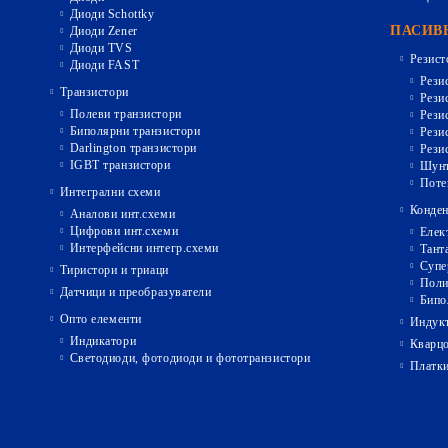
Диоди Schottky
ПАСИВ
Диоди Zener
Диоди TVS
Резист
Диоди FAST
Рези
Транзистори
Рези
Полеви транзистори
Рези
Биполярни транзистори
Рези
Darlington транзистори
Рези
IGBT транзистори
Шунт
Поте
Интегрални схеми
Конден
Аналови инт.схеми
Цифрови инт.схеми
Елек
Интерфейсни интегр.схеми
Тант
Супе
Тиристори и триаци
Поли
Датчици и преобразуватели
Бипо
Опто елементи
Индукт
Индикатори
Кварц
Светодиоди, фотодиоди и фототранзистори
Платк