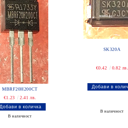
SK320A
€0.42
0.82 лв
MBRF20H200CT
€1.23
2.41 лв.
В наличност
В наличност