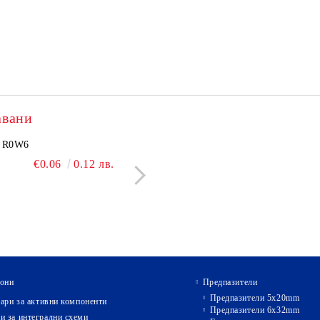
авани
2505N
R0W6
NCP1251BSN100T1G
BC550C
€3.60
€0.06
7.04 лв.
0.12 лв.
€2.40
€0.09
4.69 лв.
0.18 л
они
Предпазители
Предпазители 5х20mm
ари за активни компоненти
Предпазители 6х32mm
и за интегрални схеми