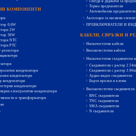
Гнезда и държачи за предпа
Термо предпазители
НИ КОМПОНЕНТИ
Автомобилни предпазители
ори
Аксесоари за пасивни елемен
стор 0,6W
ПРЕВКЛЮЧВАТЕЛИ И ИН
стори 2W
стор 50W
КАБЕЛИ, СВРЪЗКИ И Р
стори NTC
Нискочестотни кабели
стори PTC
 резистори
Високочестотни кабели
нциометри
Нискочестотни съединители и
затори
Съединители с растер 2.54
тролитни кондензатори
Съединители с растер 3.96
алови кондензатори
Аудио-видео съединители
р кондензатори
Бързи връзки и клеми
естерни кондензатори
Високочестотни съединители 
лярни електролитни кондензатори
BNC съединители
ивности и трансформатори
TNC съединители
ове
SMA съединители
и
N съединители