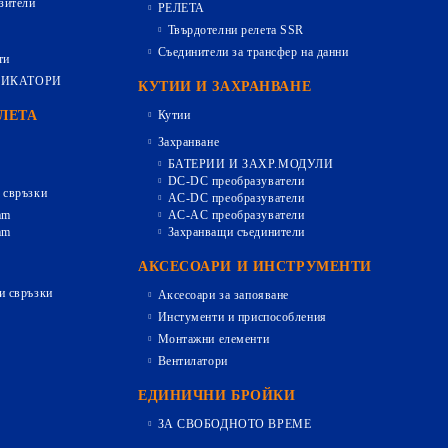
зители
РЕЛЕТА
Твърдотелни релета SSR
Съединители за трансфер на данни
ти
ДИКАТОРИ
КУТИИ И ЗАХРАНВАНЕ
ЕЛЕТА
Кутии
Захранване
БАТЕРИИ И ЗАХР.МОДУЛИ
DC-DC преобразуватели
 свръзки
AC-DC преобразуватели
mm
AC-AC преобразуватели
mm
Захранващи съединители
АКСЕСОАРИ И ИНСТРУМЕНТИ
и свръзки
Аксесоари за запояване
Инстументи и приспособления
Монтажни елементи
Вентилатори
ЕДИНИЧНИ БРОЙКИ
ЗА СВОБОДНОТО ВРЕМЕ