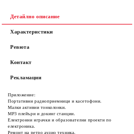
Съгласен съм с
Политиката за лични данни
Детайлно описание
Ние ще се свържем с вас в рамките на работния ден.
Характеристики
Ревюта
Контакт
Рекламации
Приложение:
Портативни радиоприемници и касетофони.
Малки активни тонколонки.
MP3 плейъри и докинг станции.
Електронни играчки и образователни проекти по
електроника.
Ремонт на ретро аудио техника.