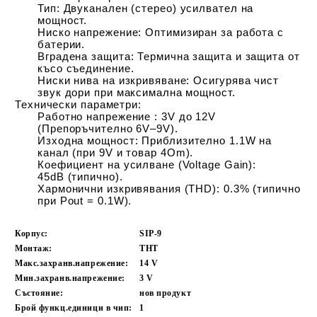
Тип:
Двуканален (стерео) усилвател на
мощност.
Ниско напрежение:
Оптимизиран за работа с
батерии.
Вградена защита:
Термична защита и защита от
късо съединение.
Ниски нива на изкривяване:
Осигурява чист
звук дори при максимална мощност.
Технически параметри:
Работно напрежение
:
3V до 12V
(Препоръчително 6V–9V).
Изходна мощност:
Приблизително
1.1W
на
канал (при
9V
и товар
4Om
).
Коефициент на усилване (Voltage Gain):
45dB
(типично).
Хармонични изкривявания (THD):
0.3%
(типично
при
Pout = 0.1W
).
Корпус:
SIP-9
Монтаж:
THT
Макс.захранв.напрежение:
14
V
Мин.захранв.напрежение:
3
V
Състояние:
нов продукт
Брой функц.единици в чип:
1