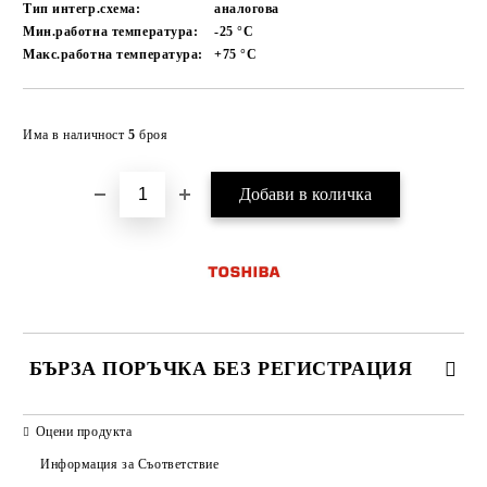
Тип интегр.схема:
аналогова
Мин.работна температура:
-25
°C
Макс.работна температура:
+75
°C
Добави в желани
Има в наличност
5
броя
БЪРЗА ПОРЪЧКА БЕЗ РЕГИСТРАЦИЯ
САМО ПОПЪЛНЕТЕ 2 ПОЛЕТА
Оцени продукта
Информация за Съответствие