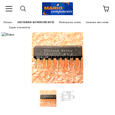
Начало
АКТИВНИ КОМПОНЕНТИ
Интегрални схеми
Аналови инт.схеми
Аудио усилватели