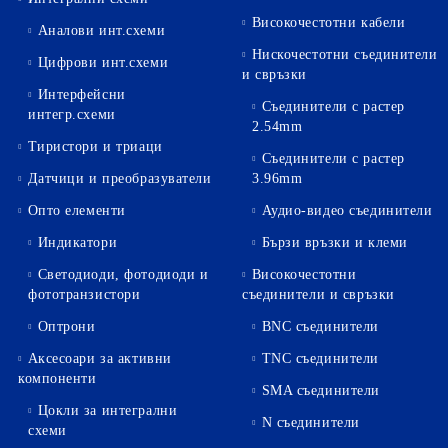
Високочестотни кабели
Аналови инт.схеми
Нискочестотни съединители
Цифрови инт.схеми
и свръзки
Интерфейсни
Съединители с растер
интегр.схеми
2.54mm
Тиристори и триаци
Съединители с растер
Датчици и преобразуватели
3.96mm
Опто елементи
Аудио-видео съединители
Индикатори
Бързи връзки и клеми
Светодиоди, фотодиоди и
Високочестотни
фототранзистори
съединители и свръзки
Оптрони
BNC съединители
Аксесоари за активни
TNC съединители
компоненти
SMA съединители
Цокли за интегрални
N съединители
схеми