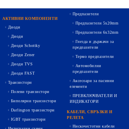
Предпазители
АКТИВНИ КОМПОНЕНТИ
Предпазители 5х20mm
Диоди
Предпазители 6х32mm
Диоди
Гнезда и държачи за
Диоди Schottky
предпазители
Диоди Zener
Термо предпазители
Диоди TVS
Автомобилни
предпазители
Диоди FAST
Аксесоари за пасивни
Транзистори
елементи
Полеви транзистори
ПРЕВКЛЮЧВАТЕЛИ И
Биполярни транзистори
ИНДИКАТОРИ
Darlington транзистори
КАБЕЛИ, СВРЪЗКИ И
РЕЛЕТА
IGBT транзистори
Нискочестотни кабели
Интегрални схеми