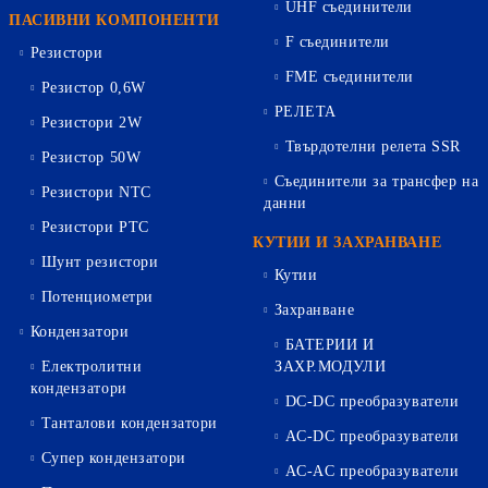
UHF съединители
ПАСИВНИ КОМПОНЕНТИ
F съединители
Резистори
FME съединители
Резистор 0,6W
РЕЛЕТА
Резистори 2W
Твърдотелни релета SSR
Резистор 50W
Съединители за трансфер на
Резистори NTC
данни
Резистори PTC
КУТИИ И ЗАХРАНВАНЕ
Шунт резистори
Кутии
Потенциометри
Захранване
Кондензатори
БАТЕРИИ И
Електролитни
ЗАХР.МОДУЛИ
кондензатори
DC-DC преобразуватели
Танталови кондензатори
AC-DC преобразуватели
Супер кондензатори
AC-AC преобразуватели