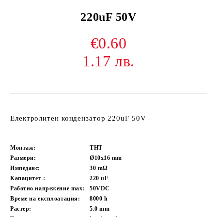
220uF 50V
€0.60
1.17 лв.
Електролитен кондензатор 220uF 50V
Монтаж:
THT
Размери:
Ø10x16
mm
Импеданс:
30
mΩ
Капацитет :
220
uF
Работно напрежение max:
50VDC
Време на експлоатация:
8000
h
Растер:
5.0
mm