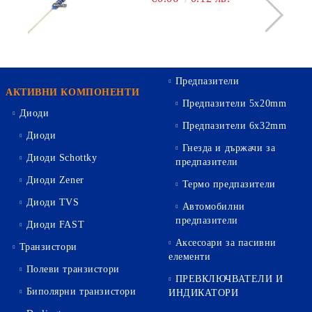
Предпазители
АКТИВНИ КОМПОНЕНТИ
Предпазители 5х20mm
Диоди
Предпазители 6х32mm
Диоди
Гнезда и държачи за
Диоди Schottky
предпазители
Диоди Zener
Термо предпазители
Диоди TVS
Автомобилни
предпазители
Диоди FAST
Аксесоари за пасивни
Транзистори
елементи
Полеви транзистори
ПРЕВКЛЮЧВАТЕЛИ И
Биполярни транзистори
ИНДИКАТОРИ