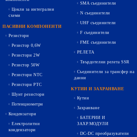
SMA съединители
Цокли за интегрални
N съединители
схеми
UHF съединители
ПАСИВНИ КОМПОНЕНТИ
F съединители
Резистори
FME съединители
Резистор 0,6W
РЕЛЕТА
Резистори 2W
Твърдотелни релета SSR
Резистор 50W
Съединители за трансфер на
Резистори NTC
данни
Резистори PTC
КУТИИ И ЗАХРАНВАНЕ
Шунт резистори
Кутии
Потенциометри
Захранване
Кондензатори
БАТЕРИИ И
Електролитни
ЗАХР.МОДУЛИ
кондензатори
DC-DC преобразуватели