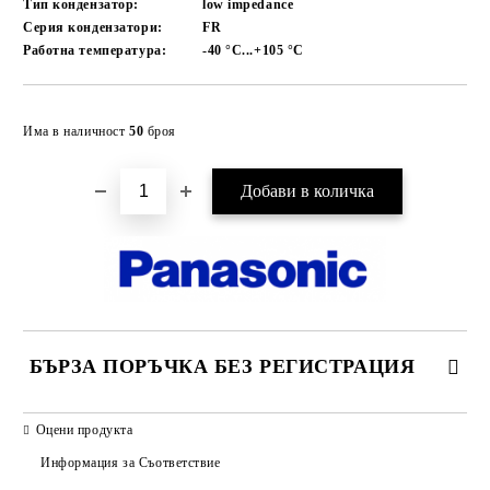
Тип кондензатор:
low impedance
Серия кондензатори:
FR
Работна температура:
-40 °C...+105
°C
Добави в желани
Има в наличност
50
броя
БЪРЗА ПОРЪЧКА БЕЗ РЕГИСТРАЦИЯ
САМО ПОПЪЛНЕТЕ 2 ПОЛЕТА
Оцени продукта
Информация за Съответствие