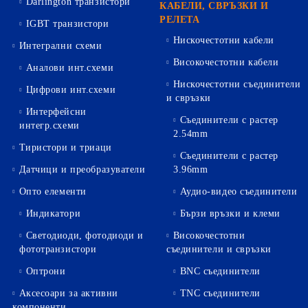
Darlington транзистори
КАБЕЛИ, СВРЪЗКИ И
РЕЛЕТА
IGBT транзистори
Нискочестотни кабели
Интегрални схеми
Високочестотни кабели
Аналови инт.схеми
Нискочестотни съединители
Цифрови инт.схеми
и свръзки
Интерфейсни
Съединители с растер
интегр.схеми
2.54mm
Тиристори и триаци
Съединители с растер
Датчици и преобразуватели
3.96mm
Опто елементи
Аудио-видео съединители
Индикатори
Бързи връзки и клеми
Светодиоди, фотодиоди и
Високочестотни
фототранзистори
съединители и свръзки
Оптрони
BNC съединители
Аксесоари за активни
TNC съединители
компоненти