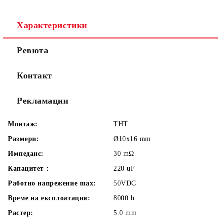
Съгласен съм с
Политиката за лични данни
Характеристики
Ние ще се свържем с вас в рамките на работния ден.
Ревюта
Контакт
Рекламации
Монтаж:
THT
Размери:
Ø10x16
mm
Импеданс:
30
mΩ
Капацитет :
220
uF
Работно напрежение max:
50VDC
Време на експлоатация:
8000
h
Растер:
5.0
mm