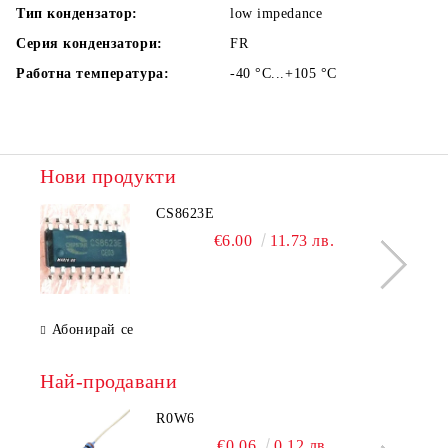
Тип кондензатор:
low impedance
Серия кондензатори:
FR
Работна температура:
-40 °C...+105
°C
Нови продукти
CS8623E
€6.00
11.73 лв.
Абонирай се
Най-продавани
R0W6
€0.06
0.12 лв.