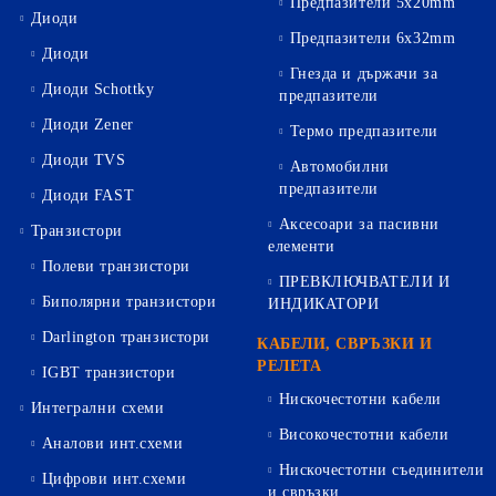
Предпазители 5х20mm
Диоди
Предпазители 6х32mm
Диоди
Гнезда и държачи за
Диоди Schottky
предпазители
Диоди Zener
Термо предпазители
Диоди TVS
Автомобилни
предпазители
Диоди FAST
Аксесоари за пасивни
Транзистори
елементи
Полеви транзистори
ПРЕВКЛЮЧВАТЕЛИ И
Биполярни транзистори
ИНДИКАТОРИ
Darlington транзистори
КАБЕЛИ, СВРЪЗКИ И
РЕЛЕТА
IGBT транзистори
Нискочестотни кабели
Интегрални схеми
Високочестотни кабели
Аналови инт.схеми
Нискочестотни съединители
Цифрови инт.схеми
и свръзки