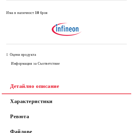
Добави в желани
Има в наличност
10
броя
Оцени продукта
Информация за Съответствие
Детайлно описание
Характеристики
Ревюта
Файлове