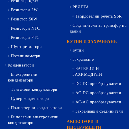
Резистор 0,6W
РЕЛЕТА
Резистори 2W
Твърдотелни релета SSR
Резистор 50W
Съединители за трансфер на
Резистори NTC
данни
Резистори PTC
КУТИИ И ЗАХРАНВАНЕ
Шунт резистори
Кутии
Потенциометри
Захранване
Кондензатори
БАТЕРИИ И
Електролитни
ЗАХР.МОДУЛИ
кондензатори
DC-DC преобразуватели
Танталови кондензатори
AC-DC преобразуватели
Супер кондензатори
AC-AC преобразуватели
Полиестерни кондензатори
Захранващи съединители
Биполярни електролитни
АКСЕСОАРИ И
кондензатори
ИНСТРУМЕНТИ