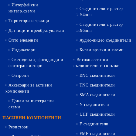
Интерфейсни
Съединители с растер
интегр.схеми
2.54mm
Тиристори и триаци
Съединители с растер
Датчици и преобразуватели
3.96mm
Опто елементи
Аудио-видео съединители
Индикатори
Бързи връзки и клеми
Светодиоди, фотодиоди и
Високочестотни
фототранзистори
съединители и свръзки
Оптрони
BNC съединители
Аксесоари за активни
TNC съединители
компоненти
SMA съединители
Цокли за интегрални
N съединители
схеми
UHF съединители
ПАСИВНИ КОМПОНЕНТИ
F съединители
Резистори
FME съединители