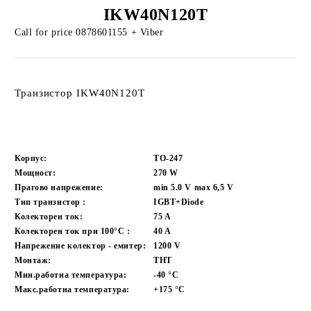
IKW40N120T
Call for price
0878601155 + Viber
Транзистор
IKW40N120T
Корпус:
TO-247
Мощност:
270
W
Прагово напрежение:
min 5.0 V max 6,5
V
Тип транзистор :
IGBT+Diode
Колекторен ток:
75
A
Колекторен ток при 100°C :
40
A
Напрежение колектор - емитер:
1200
V
Монтаж:
THT
Мин.работна температура:
-40
°C
Макс.работна температура:
+175
°C