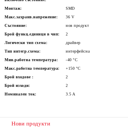
Монтаж:
SMD
Макс.захранв.напрежение:
36
V
Състояние:
нов продукт
Брой функц.единици в чип:
2
Логически тип схема:
драйвер
Тип интегр.схема:
интерфейсна
Мин.работна температура:
-40
°C
Макс.работна температура:
+150
°C
Брой входове :
2
Брой изходи:
2
Номинален ток:
3.5
A
Нови продукти