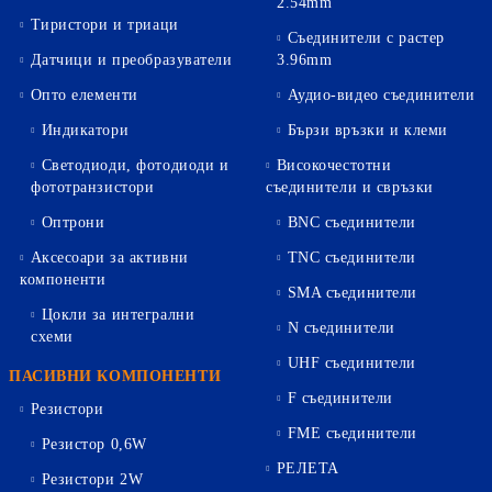
2.54mm
Тиристори и триаци
Съединители с растер
Датчици и преобразуватели
3.96mm
Опто елементи
Аудио-видео съединители
Индикатори
Бързи връзки и клеми
Светодиоди, фотодиоди и
Високочестотни
фототранзистори
съединители и свръзки
Оптрони
BNC съединители
Аксесоари за активни
TNC съединители
компоненти
SMA съединители
Цокли за интегрални
N съединители
схеми
UHF съединители
ПАСИВНИ КОМПОНЕНТИ
F съединители
Резистори
FME съединители
Резистор 0,6W
РЕЛЕТА
Резистори 2W