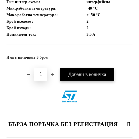
Тип интегр.схема:
интерфейсна
Мин.работна температура:
-40
°C
Макс.работна температура:
+150
°C
Брой входове :
2
Брой изходи:
2
Номинален ток:
3.5
A
Добави в желани
Има в наличност
3
броя
БЪРЗА ПОРЪЧКА БЕЗ РЕГИСТРАЦИЯ