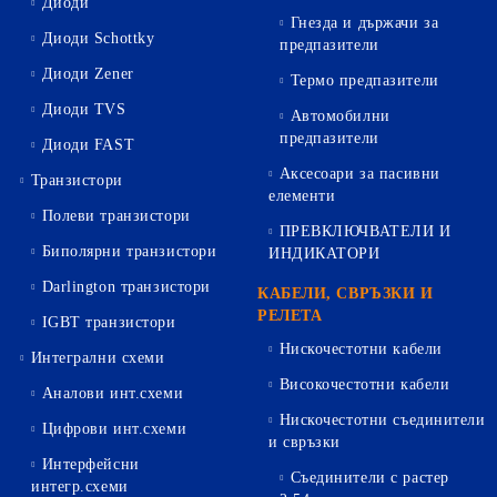
Диоди
Гнезда и държачи за
Диоди Schottky
предпазители
Диоди Zener
Термо предпазители
Диоди TVS
Автомобилни
предпазители
Диоди FAST
Аксесоари за пасивни
Транзистори
елементи
Полеви транзистори
ПРЕВКЛЮЧВАТЕЛИ И
Биполярни транзистори
ИНДИКАТОРИ
Darlington транзистори
КАБЕЛИ, СВРЪЗКИ И
РЕЛЕТА
IGBT транзистори
Нискочестотни кабели
Интегрални схеми
Високочестотни кабели
Аналови инт.схеми
Нискочестотни съединители
Цифрови инт.схеми
и свръзки
Интерфейсни
Съединители с растер
интегр.схеми