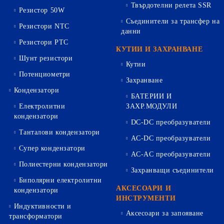
Твърдотелни релета SSR
Резистор 50W
Съединители за трансфер на
Резистори NTC
данни
Резистори PTC
КУТИИ И ЗАХРАНВАНЕ
Шунт резистори
Кутии
Потенциометри
Захранване
Кондензатори
БАТЕРИИ И
Електролитни
ЗАХР.МОДУЛИ
кондензатори
DC-DC преобразуватели
Танталови кондензатори
AC-DC преобразуватели
Супер кондензатори
AC-AC преобразуватели
Полиестерни кондензатори
Захранващи съединители
Биполярни електролитни
АКСЕСОАРИ И
кондензатори
ИНСТРУМЕНТИ
Индуктивности и
Аксесоари за запояване
трансформатори