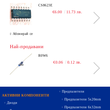
CS8623E
€6.00
11.73 лв.
Абонирай се
Най-продавани
R0W6
€0.06
0.12 лв.
Предпазители
АКТИВНИ КОМПОНЕНТИ
Предпазители 5х20mm
Диоди
Предпазители 6х32mm