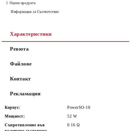
САМО ПОПЪЛНЕТЕ 2 ПОЛЕТА
Оцени продукта
Информация за Съответствие
Съгласен съм с
Политиката за лични данни
Характеристики
Ние ще се свържем с вас в рамките на работния ден.
Ревюта
Файлове
Контакт
Рекламации
Корпус:
PowerSO-10
Мощност:
52
W
Съпротивление във
0.16
Ω
включено състояние: