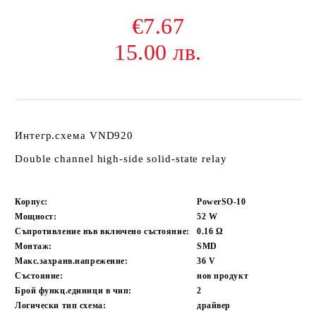
€7.67
15.00 лв.
Интегр.схема VND920
Double channel high-side solid-state relay
Корпус:
PowerSO-10
Мощност:
52
W
Съпротивление във включено състояние:
0.16
Ω
Монтаж:
SMD
Макс.захранв.напрежение:
36
V
Състояние:
нов продукт
Брой функц.единици в чип:
2
Логически тип схема:
драйвер