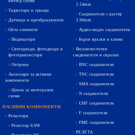
интегр.схеми
2.54mm
Тиристори и триаци
Съединители с растер
Датчици и преобразуватели
3.96mm
Опто елементи
Аудио-видео съединители
Индикатори
Бързи връзки и клеми
Светодиоди, фотодиоди и
Високочестотни
фототранзистори
съединители и свръзки
Оптрони
BNC съединители
Аксесоари за активни
TNC съединители
компоненти
SMA съединители
Цокли за интегрални
N съединители
схеми
UHF съединители
ПАСИВНИ КОМПОНЕНТИ
F съединители
Резистори
FME съединители
Резистор 0,6W
РЕЛЕТА