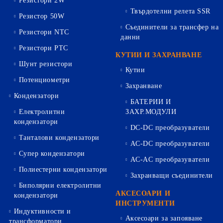
Резистори 2W
Твърдотелни релета SSR
Резистор 50W
Съединители за трансфер на
Резистори NTC
данни
Резистори PTC
КУТИИ И ЗАХРАНВАНЕ
Шунт резистори
Кутии
Потенциометри
Захранване
Кондензатори
БАТЕРИИ И
Електролитни
ЗАХР.МОДУЛИ
кондензатори
DC-DC преобразуватели
Танталови кондензатори
AC-DC преобразуватели
Супер кондензатори
AC-AC преобразуватели
Полиестерни кондензатори
Захранващи съединители
Биполярни електролитни
АКСЕСОАРИ И
кондензатори
ИНСТРУМЕНТИ
Индуктивности и
Аксесоари за запояване
трансформатори