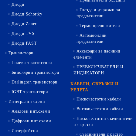
Предпазители 6х32mm
Диоди
Гнезда и държачи за
Диоди Schottky
предпазители
Диоди Zener
Термо предпазители
Диоди TVS
Автомобилни
предпазители
Диоди FAST
Аксесоари за пасивни
Транзистори
елементи
Полеви транзистори
ПРЕВКЛЮЧВАТЕЛИ И
Биполярни транзистори
ИНДИКАТОРИ
Darlington транзистори
КАБЕЛИ, СВРЪЗКИ И
РЕЛЕТА
IGBT транзистори
Нискочестотни кабели
Интегрални схеми
Високочестотни кабели
Аналови инт.схеми
Нискочестотни съединители
Цифрови инт.схеми
и свръзки
Интерфейсни
Съединители с растер