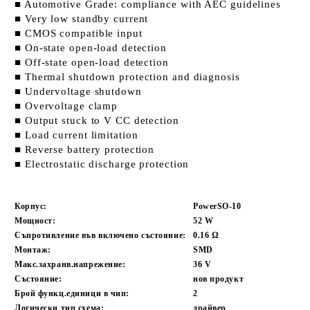
■ Automotive Grade: compliance with AEC guidelines
■ Very low standby current
■ CMOS compatible input
■ On-state open-load detection
■ Off-state open-load detection
■ Thermal shutdown protection and diagnosis
■ Undervoltage shutdown
■ Overvoltage clamp
■ Output stuck to V CC detection
■ Load current limitation
■ Reverse battery protection
■ Electrostatic discharge protection
Корпус:
PowerSO-10
Мощност:
52
W
Съпротивление във включено състояние:
0.16
Ω
Монтаж:
SMD
Макс.захранв.напрежение:
36
V
Състояние:
нов продукт
Брой функц.единици в чип:
2
Логически тип схема:
драйвер