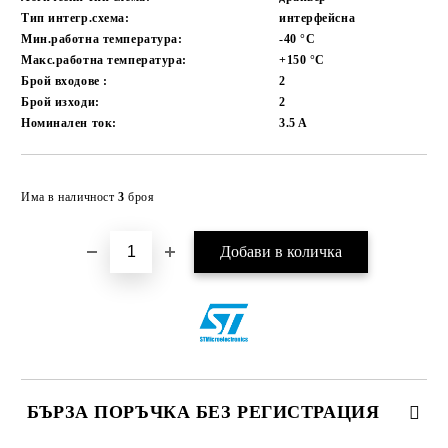
Тип интегр.схема:
интерфейсна
Мин.работна температура:
-40
°C
Макс.работна температура:
+150
°C
Брой входове :
2
Брой изходи:
2
Номинален ток:
3.5
A
Добави в желани
Има в наличност
3
броя
БЪРЗА ПОРЪЧКА БЕЗ РЕГИСТРАЦИЯ