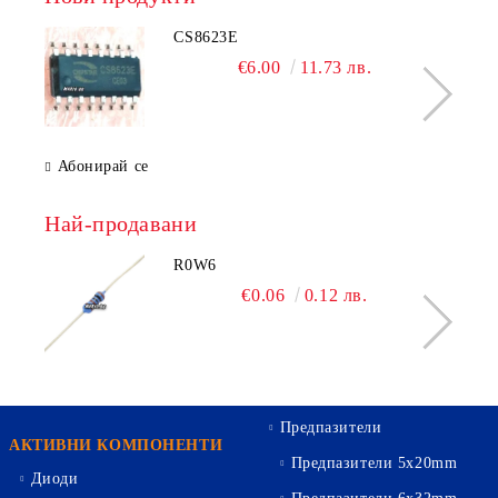
CS8623E
€6.00
11.73 лв.
Абонирай се
Най-продавани
R0W6
€0.06
0.12 лв.
Предпазители
АКТИВНИ КОМПОНЕНТИ
Предпазители 5х20mm
Диоди