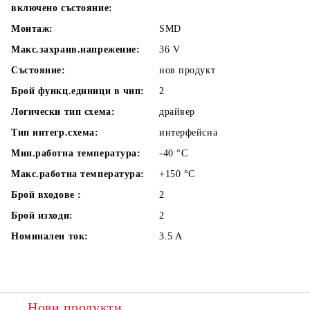
включено състояние:
Монтаж:
SMD
Макс.захранв.напрежение:
36
V
Състояние:
нов продукт
Брой функц.единици в чип:
2
Логически тип схема:
драйвер
Тип интегр.схема:
интерфейсна
Мин.работна температура:
-40
°C
Макс.работна температура:
+150
°C
Брой входове :
2
Брой изходи:
2
Номинален ток:
3.5
A
Нови продукти