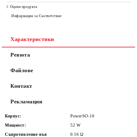
САМО ПОПЪЛНЕТЕ 2 ПОЛЕТА
Оцени продукта
Информация за Съответствие
Съгласен съм с
Политиката за лични данни
Характеристики
Ние ще се свържем с вас в рамките на работния ден.
Ревюта
Файлове
Контакт
Рекламации
Корпус:
PowerSO-10
Мощност:
52
W
Съпротивление във
0.16
Ω