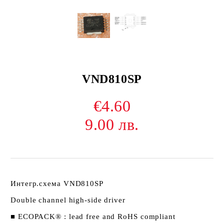
VND810SP
€4.60
9.00 лв.
Интегр.схема VND810SP
Double channel high-side driver
■ ECOPACK® : lead free and RoHS compliant