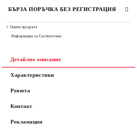
БЪРЗА ПОРЪЧКА БЕЗ РЕГИСТРАЦИЯ
САМО ПОПЪЛНЕТЕ 2 ПОЛЕТА
Оцени продукта
Информация за Съответствие
Съгласен съм с
Политиката за лични данни
Детайлно описание
Ние ще се свържем с вас в рамките на работния ден.
Характеристики
Ревюта
Контакт
Рекламации