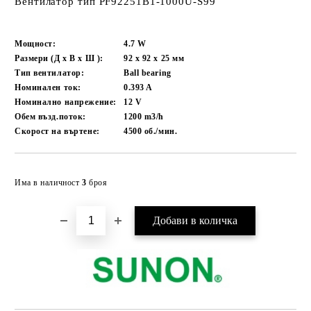
Вентилатор тип PF92251B1-1000U-S99
Мощност:
4.7
W
Размери (Д x В x Ш ):
92 х 92 х 25
мм
Тип вентилатор:
Ball bearing
Номинален ток:
0.393
A
Номинално напрежение:
12
V
Обем възд.поток:
1200
m3/h
Скорост на въртене:
4500
об./мин.
Добави в желани
Има в наличност
3
броя