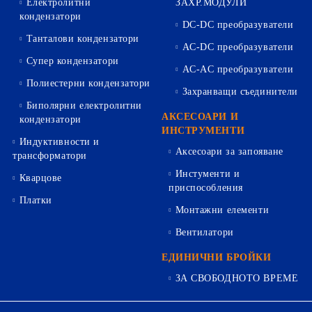
Електролитни
ЗАХР.МОДУЛИ
кондензатори
DC-DC преобразуватели
Танталови кондензатори
AC-DC преобразуватели
Супер кондензатори
AC-AC преобразуватели
Полиестерни кондензатори
Захранващи съединители
Биполярни електролитни
АКСЕСОАРИ И
кондензатори
ИНСТРУМЕНТИ
Индуктивности и
Аксесоари за запояване
трансформатори
Инстументи и
Кварцове
приспособления
Платки
Монтажни елементи
Вентилатори
ЕДИНИЧНИ БРОЙКИ
ЗА СВОБОДНОТО ВРЕМЕ