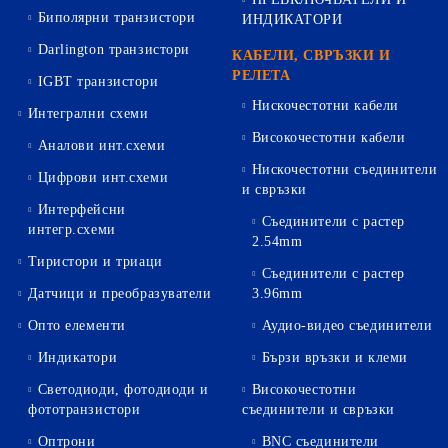
Биполярни транзистори
ИНДИКАТОРИ
Darlington транзистори
КАБЕЛИ, СВРЪЗКИ И
РЕЛЕТА
IGBT транзистори
Нискочестотни кабели
Интегрални схеми
Високочестотни кабели
Аналови инт.схеми
Нискочестотни съединители
Цифрови инт.схеми
и свръзки
Интерфейсни
Съединители с растер
интегр.схеми
2.54mm
Тиристори и триаци
Съединители с растер
Датчици и преобразуватели
3.96mm
Опто елементи
Аудио-видео съединители
Индикатори
Бързи връзки и клеми
Светодиоди, фотодиоди и
Високочестотни
фототранзистори
съединители и свръзки
Оптрони
BNC съединители