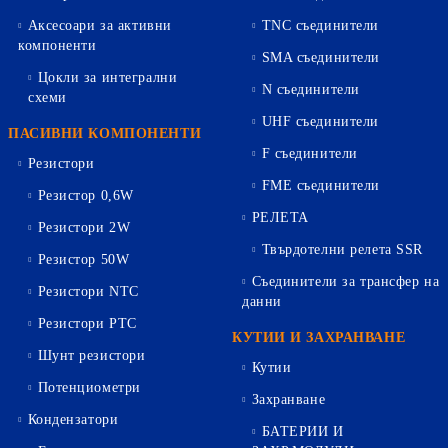
Аксесоари за активни
TNC съединители
компоненти
SMA съединители
Цокли за интегрални
N съединители
схеми
UHF съединители
ПАСИВНИ КОМПОНЕНТИ
F съединители
Резистори
FME съединители
Резистор 0,6W
РЕЛЕТА
Резистори 2W
Твърдотелни релета SSR
Резистор 50W
Съединители за трансфер на
Резистори NTC
данни
Резистори PTC
КУТИИ И ЗАХРАНВАНЕ
Шунт резистори
Кутии
Потенциометри
Захранване
Кондензатори
БАТЕРИИ И