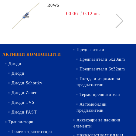
R0W6
€0.06
0.12 лв.
Предпазители
АКТИВНИ КОМПОНЕНТИ
Предпазители 5х20mm
Диоди
Предпазители 6х32mm
Диоди
Гнезда и държачи за
Диоди Schottky
предпазители
Диоди Zener
Термо предпазители
Диоди TVS
Автомобилни
предпазители
Диоди FAST
Аксесоари за пасивни
Транзистори
елементи
Полеви транзистори
ПРЕВКЛЮЧВАТЕЛИ И