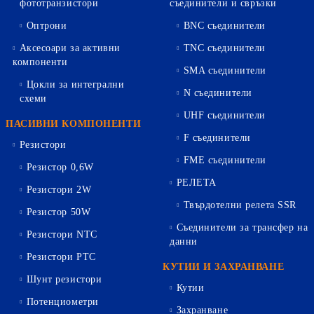
фототранзистори
съединители и свръзки
Оптрони
BNC съединители
Аксесоари за активни
TNC съединители
компоненти
SMA съединители
Цокли за интегрални
N съединители
схеми
UHF съединители
ПАСИВНИ КОМПОНЕНТИ
F съединители
Резистори
FME съединители
Резистор 0,6W
РЕЛЕТА
Резистори 2W
Твърдотелни релета SSR
Резистор 50W
Съединители за трансфер на
Резистори NTC
данни
Резистори PTC
КУТИИ И ЗАХРАНВАНЕ
Шунт резистори
Кутии
Потенциометри
Захранване