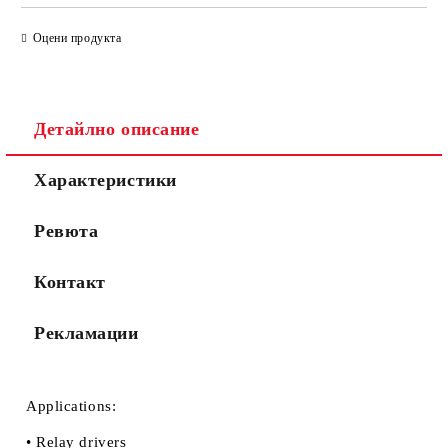
САМО ПОПЪЛНЕТЕ 2 ПОЛЕТА
Оцени продукта
Съгласен съм с
Политиката за лични данни
Детайлно описание
Ние ще се свържем с вас в рамките на работния ден.
Характеристики
Ревюта
Контакт
Рекламации
Applications:
• Relay drivers