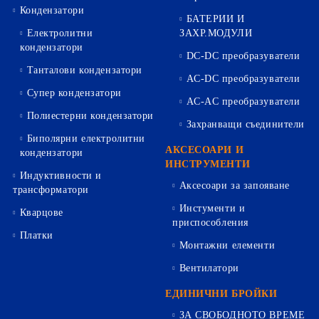
Кондензатори
БАТЕРИИ И
Електролитни
ЗАХР.МОДУЛИ
кондензатори
DC-DC преобразуватели
Танталови кондензатори
AC-DC преобразуватели
Супер кондензатори
AC-AC преобразуватели
Полиестерни кондензатори
Захранващи съединители
Биполярни електролитни
АКСЕСОАРИ И
кондензатори
ИНСТРУМЕНТИ
Индуктивности и
Аксесоари за запояване
трансформатори
Инстументи и
Кварцове
приспособления
Платки
Монтажни елементи
Вентилатори
ЕДИНИЧНИ БРОЙКИ
ЗА СВОБОДНОТО ВРЕМЕ