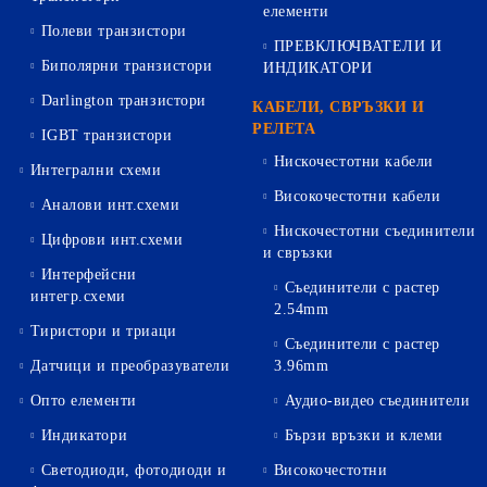
елементи
Полеви транзистори
ПРЕВКЛЮЧВАТЕЛИ И
Биполярни транзистори
ИНДИКАТОРИ
Darlington транзистори
КАБЕЛИ, СВРЪЗКИ И
РЕЛЕТА
IGBT транзистори
Нискочестотни кабели
Интегрални схеми
Високочестотни кабели
Аналови инт.схеми
Нискочестотни съединители
Цифрови инт.схеми
и свръзки
Интерфейсни
Съединители с растер
интегр.схеми
2.54mm
Тиристори и триаци
Съединители с растер
Датчици и преобразуватели
3.96mm
Опто елементи
Аудио-видео съединители
Индикатори
Бързи връзки и клеми
Светодиоди, фотодиоди и
Високочестотни