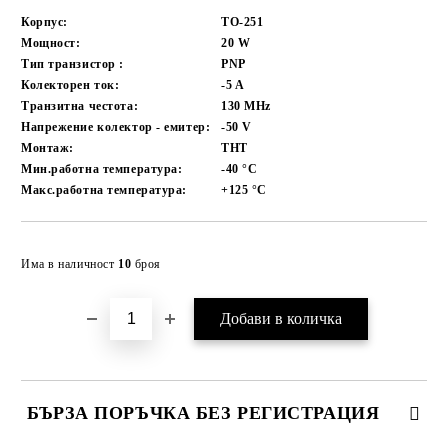
Корпус:
TO-251
Мощност:
20
W
Тип транзистор :
PNP
Колекторен ток:
-5
A
Транзитна честота:
130
MHz
Напрежение колектор - емитер:
-50
V
Монтаж:
THT
Мин.работна температура:
-40
°C
Макс.работна температура:
+125
°C
Добави в желани
Има в наличност
10
броя
БЪРЗА ПОРЪЧКА БЕЗ РЕГИСТРАЦИЯ