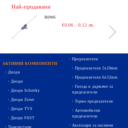
Най-продавани
R0W6
€0.06
0.12 лв.
Предпазители
АКТИВНИ КОМПОНЕНТИ
Предпазители 5х20mm
Диоди
Предпазители 6х32mm
Диоди
Гнезда и държачи за
Диоди Schottky
предпазители
Диоди Zener
Термо предпазители
Диоди TVS
Автомобилни
предпазители
Диоди FAST
Аксесоари за пасивни
Транзистори