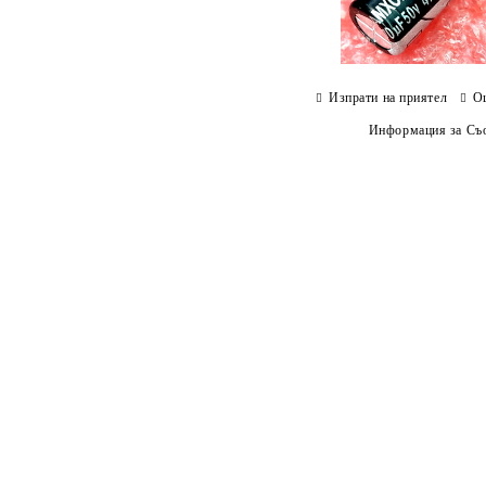
Изпрати на приятел
О
Информация за Съо