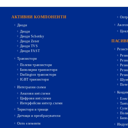
АКТИВНИ КОМПОНЕНТИ
Оптр
Аксесо
Диоди
Цокл
Диоди
Диоди Schottky
ПАСИВ
Диоди Zener
Диоди TVS
Резист
Диоди FAST
Рези
Транзистори
Рези
Полеви транзистори
Рези
Биполярни транзистори
Рези
Darlington транзистори
Рези
IGBT транзистори
Шунт
Поте
Интегрални схеми
Конден
Аналови инт.схеми
Цифрови инт.схеми
Елек
Интерфейсни интегр.схеми
Тант
Супе
Тиристори и триаци
Поли
Датчици и преобразуватели
Бипо
Опто елементи
Индукт