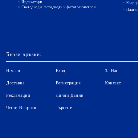
Индикатори
Кварц
Светодиоди, фотодиоди и фототранзистори
Платк
Бързи връзки:
Начало
Вход
За Нас
Доставка
Регистрация
Контакт
Рекламации
Лични Данни
Чести Въпроси
Търсене