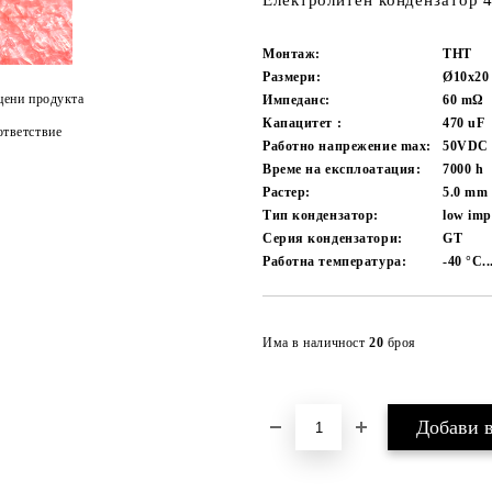
Електролитен кондензатор 
Монтаж:
THT
Размери:
Ø10x2
цени продукта
Импеданс:
60
mΩ
Капацитет :
470
uF
тветствие
Работно напрежение max:
50VDC
Време на експлоатация:
7000
h
Растер:
5.0
mm
Тип кондензатор:
low imp
Серия кондензатори:
GT
Работна температура:
-40 °C.
Има в наличност
20
броя