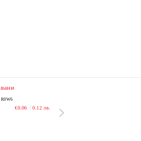
авани
2505N
R0W6
NCP1251BSN100T1G
BC550C
€3.60
€0.06
7.04 лв.
0.12 лв.
€2.40
€0.09
4.69 лв.
0.18 л