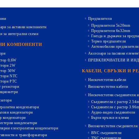
они
Предпазители
Предпазители 5х20mm
ари за активни компоненти
Предпазители 6х32mm
и за интегрални схеми
Гнезда и държачи за предпа
Термо предпазители
НИ КОМПОНЕНТИ
Автомобилни предпазители
ори
Аксесоари за пасивни елемен
стор 0,6W
ПРЕВКЛЮЧВАТЕЛИ И ИН
стори 2W
стор 50W
КАБЕЛИ, СВРЪЗКИ И Р
стори NTC
Нискочестотни кабели
стори PTC
 резистори
Високочестотни кабели
нциометри
Нискочестотни съединители и
затори
Съединители с растер 2.54
тролитни кондензатори
Съединители с растер 3.96
алови кондензатори
Аудио-видео съединители
р кондензатори
Бързи връзки и клеми
естерни кондензатори
Високочестотни съединители 
лярни електролитни кондензатори
BNC съединители
ивности и трансформатори
TNC съединители