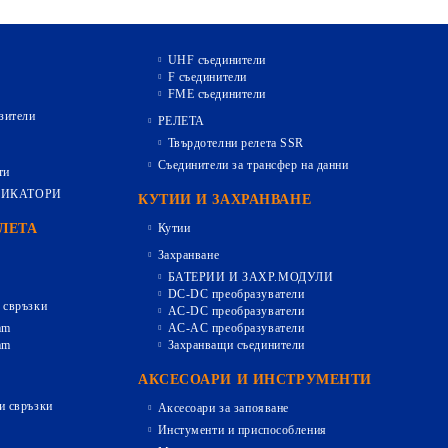
UHF съединители
F съединители
FME съединители
зители
РЕЛЕТА
Твърдотелни релета SSR
Съединители за трансфер на данни
ти
ДИКАТОРИ
КУТИИ И ЗАХРАНВАНЕ
ЕЛЕТА
Кутии
Захранване
БАТЕРИИ И ЗАХР.МОДУЛИ
DC-DC преобразуватели
 свръзки
AC-DC преобразуватели
mm
AC-AC преобразуватели
mm
Захранващи съединители
АКСЕСОАРИ И ИНСТРУМЕНТИ
и свръзки
Аксесоари за запояване
Инстументи и приспособления