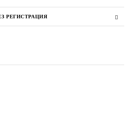
ЕЗ РЕГИСТРАЦИЯ
та за лични данни
те на работния ден.