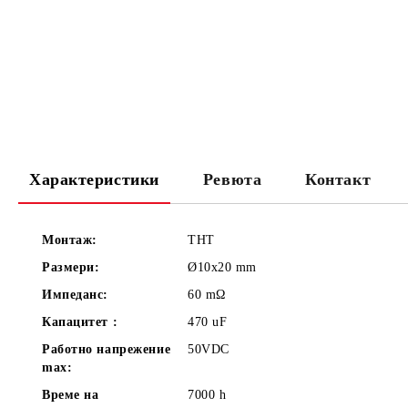
Характеристики
Ревюта
Контакт
Монтаж:
THT
Размери:
Ø10x20
mm
Импеданс:
60
mΩ
Капацитет :
470
uF
Работно напрежение
50VDC
max:
Време на
7000
h