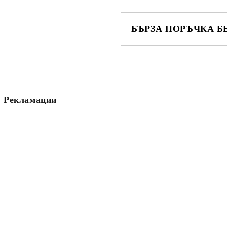
БЪРЗА ПОРЪЧКА Б
САМО ПОПЪЛНЕТЕ 2 ПОЛЕТА
Съгласен съм с
Политика
Ние ще се свържем с вас в рамки
Рекламации