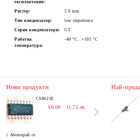
експлоатация:
Растер:
5.0
mm
Тип кондензатор:
low impedance
Серия кондензатори:
GT
Работна
-40 °C...+105
°C
температура:
Нови продукти
Най-прод
CS8623E
IRL
€6.00
11.73 лв.
Абонирай се