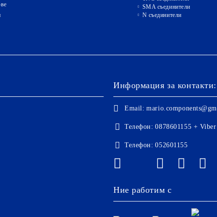
ове
SMA съединители
и
N съединители
Информация за контакти:
Email:
mario.components@gm
Телефон:
0878601155 + Viber
Телефон:
052601155
Ние работим с