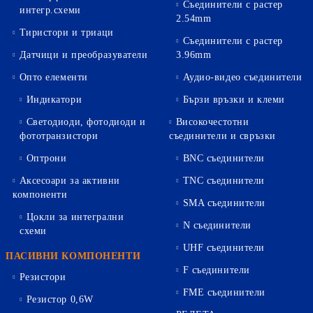
Съединители с растер
интегр.схеми
2.54mm
Тиристори и триаци
Съединители с растер
Датчици и преобразуватели
3.96mm
Опто елементи
Аудио-видео съединители
Индикатори
Бързи връзки и клеми
Светодиоди, фотодиоди и
Високочестотни
фототранзистори
съединители и свръзки
Оптрони
BNC съединители
Аксесоари за активни
TNC съединители
компоненти
SMA съединители
Цокли за интегрални
N съединители
схеми
UHF съединители
ПАСИВНИ КОМПОНЕНТИ
F съединители
Резистори
FME съединители
Резистор 0,6W