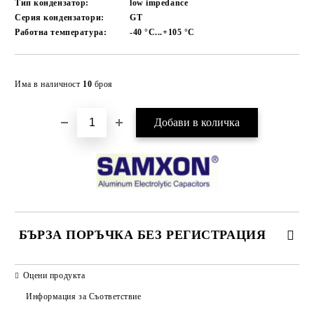
Тип кондензатор:
low impedance
Серия кондензатори:
GT
Работна температура:
-40 °C...+105
°C
Добави в желани
Има в наличност
10
броя
БЪРЗА ПОРЪЧКА БЕЗ РЕГИСТРАЦИЯ
САМО ПОПЪЛНЕТЕ 2 ПОЛЕТА
Оцени продукта
Информация за Съответствие