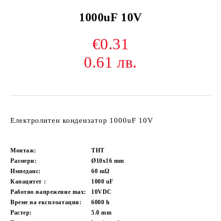
1000uF 10V
€0.31
0.61 лв.
Електролитен кондензатор 1000uF 10V
Монтаж:
THT
Размери:
Ø10x16
mm
Импеданс:
60
mΩ
Капацитет :
1000
uF
Работно напрежение max:
10VDC
Време на експлоатация:
6000
h
Растер:
5.0
mm