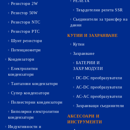
РЕЛЕТА
Резистори 2W
Твърдотелни релета SSR
Резистор 50W
Съединители за трансфер на
Резистори NTC
данни
Резистори PTC
КУТИИ И ЗАХРАНВАНЕ
Шунт резистори
Кутии
Потенциометри
Захранване
Кондензатори
БАТЕРИИ И
Електролитни
ЗАХР.МОДУЛИ
кондензатори
DC-DC преобразуватели
Танталови кондензатори
AC-DC преобразуватели
Супер кондензатори
AC-AC преобразуватели
Полиестерни кондензатори
Захранващи съединители
Биполярни електролитни
АКСЕСОАРИ И
кондензатори
ИНСТРУМЕНТИ
Индуктивности и