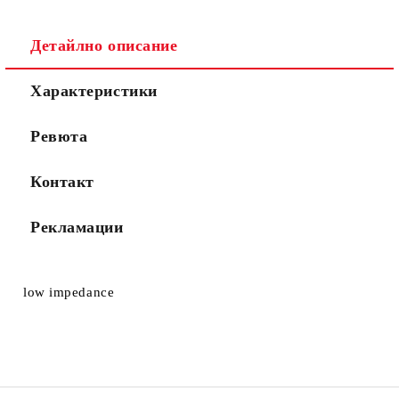
Съгласен съм с
Политиката за лични данни
Детайлно описание
Ние ще се свържем с вас в рамките на работния ден.
Характеристики
Ревюта
Контакт
Рекламации
low impedance