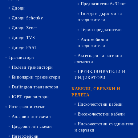
Предпазители 6х32mm
Диоди
Гнезда и държачи за
Диоди Schottky
предпазители
Диоди Zener
Термо предпазители
Диоди TVS
Автомобилни
предпазители
Диоди FAST
Аксесоари за пасивни
Транзистори
елементи
Полеви транзистори
ПРЕВКЛЮЧВАТЕЛИ И
Биполярни транзистори
ИНДИКАТОРИ
Darlington транзистори
КАБЕЛИ, СВРЪЗКИ И
РЕЛЕТА
IGBT транзистори
Нискочестотни кабели
Интегрални схеми
Високочестотни кабели
Аналови инт.схеми
Нискочестотни съединители
Цифрови инт.схеми
и свръзки
Интерфейсни