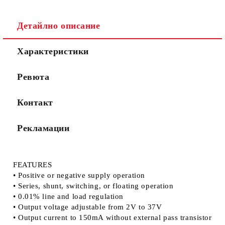
Съгласен съм с
Политиката за лични данни
Детайлно описание
Ние ще се свържем с вас в рамките на работния ден.
Характеристики
Ревюта
Контакт
Рекламации
FEATURES
• Positive or negative supply operation
• Series, shunt, switching, or floating operation
• 0.01% line and load regulation
• Output voltage adjustable from 2V to 37V
• Output current to 150mA without external pass transistor