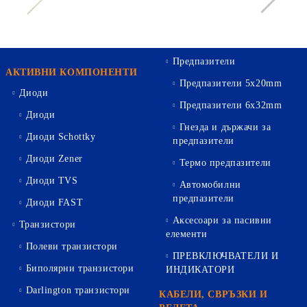
Предпазители
АКТИВНИ КОМПОНЕНТИ
Предпазители 5х20mm
Диоди
Предпазители 6х32mm
Диоди
Гнезда и държачи за
Диоди Schottky
предпазители
Диоди Zener
Термо предпазители
Диоди TVS
Автомобилни
предпазители
Диоди FAST
Аксесоари за пасивни
Транзистори
елементи
Полеви транзистори
ПРЕВКЛЮЧВАТЕЛИ И
Биполярни транзистори
ИНДИКАТОРИ
Darlington транзистори
КАБЕЛИ, СВРЪЗКИ И