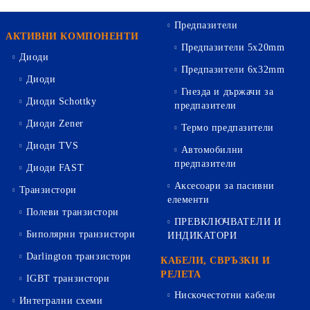
Предпазители
АКТИВНИ КОМПОНЕНТИ
Предпазители 5х20mm
Диоди
Предпазители 6х32mm
Диоди
Гнезда и държачи за
Диоди Schottky
предпазители
Диоди Zener
Термо предпазители
Диоди TVS
Автомобилни
предпазители
Диоди FAST
Аксесоари за пасивни
Транзистори
елементи
Полеви транзистори
ПРЕВКЛЮЧВАТЕЛИ И
Биполярни транзистори
ИНДИКАТОРИ
Darlington транзистори
КАБЕЛИ, СВРЪЗКИ И
РЕЛЕТА
IGBT транзистори
Нискочестотни кабели
Интегрални схеми