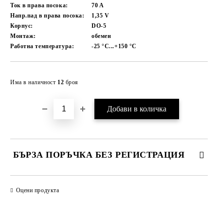
Ток в права посока:
70
A
Напр.пад в права посока:
1,35
V
Корпус:
DO-5
Монтаж:
обемен
Работна температура:
-25 °C...+150
°C
Добави в желани
Има в наличност
12
броя
БЪРЗА ПОРЪЧКА БЕЗ РЕГИСТРАЦИЯ
САМО ПОПЪЛНЕТЕ 2 ПОЛЕТА
Оцени продукта