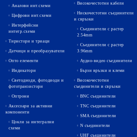
Високочестотни кабели
Аналови инт.схеми
Нискочестотни съединители
Цифрови инт.схеми
и свръзки
Интерфейсни
Съединители с растер
интегр.схеми
2.54mm
Тиристори и триаци
Съединители с растер
Датчици и преобразуватели
3.96mm
Опто елементи
Аудио-видео съединители
Индикатори
Бързи връзки и клеми
Светодиоди, фотодиоди и
Високочестотни
фототранзистори
съединители и свръзки
Оптрони
BNC съединители
Аксесоари за активни
TNC съединители
компоненти
SMA съединители
Цокли за интегрални
N съединители
схеми
UHF съединители