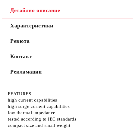
Съгласен съм с
Политиката за лични данни
Детайлно описание
Ние ще се свържем с вас в рамките на работния ден.
Характеристики
Ревюта
Контакт
Рекламации
FEATURES
high current capabilities
high surge current capabilities
low thermal impedance
tested according to IEC standards
compact size and small weight