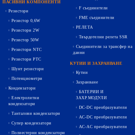
ПАСИВНИ КОМПОНЕНТИ
F съединители
Резистори
FME съединители
Резистор 0,6W
РЕЛЕТА
Резистори 2W
Твърдотелни релета SSR
Резистор 50W
Съединители за трансфер на
Резистори NTC
данни
Резистори PTC
КУТИИ И ЗАХРАНВАНЕ
Шунт резистори
Кутии
Потенциометри
Захранване
Кондензатори
БАТЕРИИ И
Електролитни
ЗАХР.МОДУЛИ
кондензатори
DC-DC преобразуватели
Танталови кондензатори
AC-DC преобразуватели
Супер кондензатори
AC-AC преобразуватели
Полиестерни кондензатори