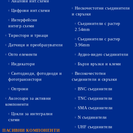
Аналови инт.схеми
Нискочестотни съединители
Цифрови инт.схеми
и свръзки
Интерфейсни
Съединители с растер
интегр.схеми
2.54mm
Тиристори и триаци
Съединители с растер
Датчици и преобразуватели
3.96mm
Опто елементи
Аудио-видео съединители
Индикатори
Бързи връзки и клеми
Светодиоди, фотодиоди и
Високочестотни
фототранзистори
съединители и свръзки
Оптрони
BNC съединители
Аксесоари за активни
TNC съединители
компоненти
SMA съединители
Цокли за интегрални
N съединители
схеми
UHF съединители
ПАСИВНИ КОМПОНЕНТИ