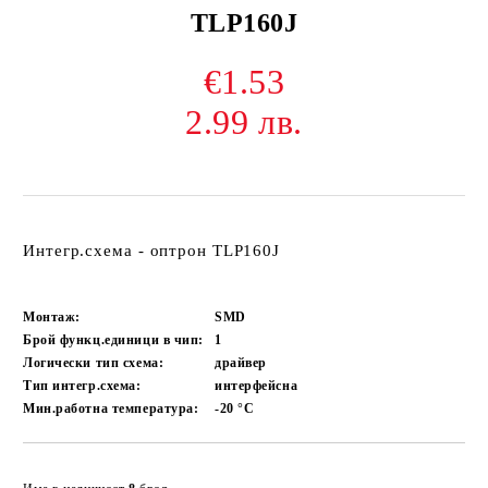
TLP160J
€1.53
2.99 лв.
Интегр.схема - оптрон TLP160J
Монтаж:
SMD
Брой функц.единици в чип:
1
Логически тип схема:
драйвер
Тип интегр.схема:
интерфейсна
Мин.работна температура:
-20
°C
Добави в желани