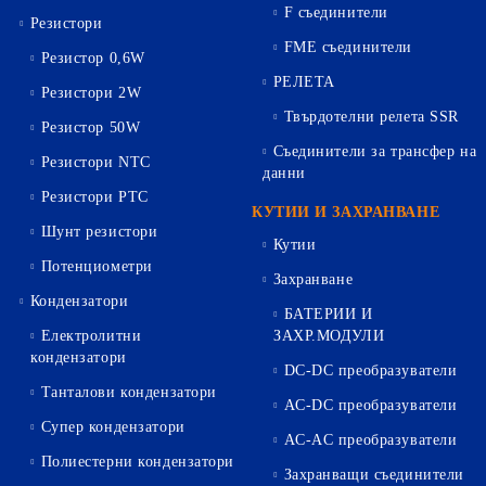
F съединители
Резистори
FME съединители
Резистор 0,6W
РЕЛЕТА
Резистори 2W
Твърдотелни релета SSR
Резистор 50W
Съединители за трансфер на
Резистори NTC
данни
Резистори PTC
КУТИИ И ЗАХРАНВАНЕ
Шунт резистори
Кутии
Потенциометри
Захранване
Кондензатори
БАТЕРИИ И
Електролитни
ЗАХР.МОДУЛИ
кондензатори
DC-DC преобразуватели
Танталови кондензатори
AC-DC преобразуватели
Супер кондензатори
AC-AC преобразуватели
Полиестерни кондензатори
Захранващи съединители