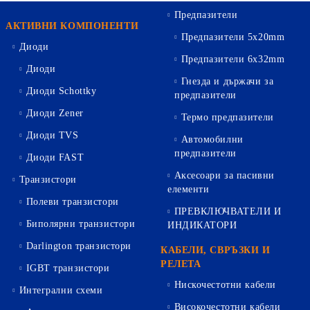
Предпазители
АКТИВНИ КОМПОНЕНТИ
Предпазители 5х20mm
Диоди
Предпазители 6х32mm
Диоди
Гнезда и държачи за
Диоди Schottky
предпазители
Диоди Zener
Термо предпазители
Диоди TVS
Автомобилни
предпазители
Диоди FAST
Аксесоари за пасивни
Транзистори
елементи
Полеви транзистори
ПРЕВКЛЮЧВАТЕЛИ И
Биполярни транзистори
ИНДИКАТОРИ
Darlington транзистори
КАБЕЛИ, СВРЪЗКИ И
РЕЛЕТА
IGBT транзистори
Нискочестотни кабели
Интегрални схеми
Високочестотни кабели