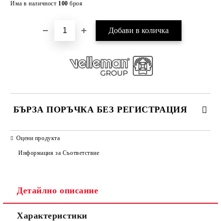
Има в наличност
100
броя
БЪРЗА ПОРЪЧКА БЕЗ РЕГИСТРАЦИЯ
САМО ПОПЪЛНЕТЕ 2 ПОЛЕТА
Оцени продукта
Информация за Съответствие
Съгласен съм с
Политиката за лични данни
Детайлно описание
Ние ще се свържем с вас в рамките на работния ден.
Характеристики