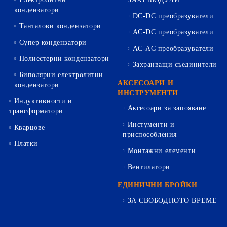
кондензатори
DC-DC преобразуватели
Танталови кондензатори
AC-DC преобразуватели
Супер кондензатори
AC-AC преобразуватели
Полиестерни кондензатори
Захранващи съединители
Биполярни електролитни
АКСЕСОАРИ И
кондензатори
ИНСТРУМЕНТИ
Индуктивности и
Аксесоари за запояване
трансформатори
Инстументи и
Кварцове
приспособления
Платки
Монтажни елементи
Вентилатори
ЕДИНИЧНИ БРОЙКИ
ЗА СВОБОДНОТО ВРЕМЕ