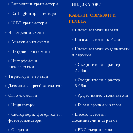
Биполярни транзистори
ИНДИКАТОРИ
Darlington транзистори
КАБЕЛИ, СВРЪЗКИ И
РЕЛЕТА
IGBT транзистори
Нискочестотни кабели
Интегрални схеми
Високочестотни кабели
Аналови инт.схеми
Нискочестотни съединители
Цифрови инт.схеми
и свръзки
Интерфейсни
Съединители с растер
интегр.схеми
2.54mm
Тиристори и триаци
Съединители с растер
Датчици и преобразуватели
3.96mm
Опто елементи
Аудио-видео съединители
Индикатори
Бързи връзки и клеми
Светодиоди, фотодиоди и
Високочестотни
фототранзистори
съединители и свръзки
Оптрони
BNC съединители