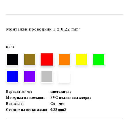
Монтажен проводник 1 x 0.22 mm²
цвят:
Вариант жило:
многожично
Материал на изолация:
PVC поливинил хлорид
Вид жило:
Cu - мед
Сечение на всяко жило:
0.22
mm2
Добави в желани