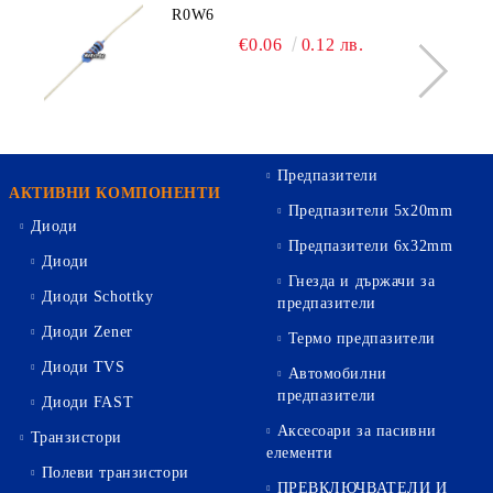
R0W6
€0.06
0.12 лв.
Предпазители
АКТИВНИ КОМПОНЕНТИ
Предпазители 5х20mm
Диоди
Предпазители 6х32mm
Диоди
Гнезда и държачи за
Диоди Schottky
предпазители
Диоди Zener
Термо предпазители
Диоди TVS
Автомобилни
предпазители
Диоди FAST
Аксесоари за пасивни
Транзистори
елементи
Полеви транзистори
ПРЕВКЛЮЧВАТЕЛИ И