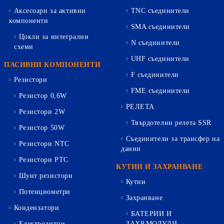
Аксесоари за активни
TNC съединители
компоненти
SMA съединители
Цокли за интегрални
N съединители
схеми
UHF съединители
ПАСИВНИ КОМПОНЕНТИ
F съединители
Резистори
FME съединители
Резистор 0,6W
РЕЛЕТА
Резистори 2W
Твърдотелни релета SSR
Резистор 50W
Съединители за трансфер на
Резистори NTC
данни
Резистори PTC
КУТИИ И ЗАХРАНВАНЕ
Шунт резистори
Кутии
Потенциометри
Захранване
Кондензатори
БАТЕРИИ И
Електролитни
ЗАХР.МОДУЛИ