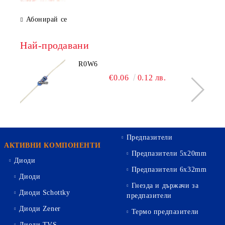
Абонирай се
Най-продавани
R0W6
€0.06
0.12 лв.
Предпазители
АКТИВНИ КОМПОНЕНТИ
Предпазители 5х20mm
Диоди
Предпазители 6х32mm
Диоди
Гнезда и държачи за
Диоди Schottky
предпазители
Диоди Zener
Термо предпазители
Диоди TVS