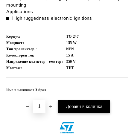
mounting
Applications
■
High ruggedness electronic ignitions
Корпус:
TO-247
Мощност:
155
W
Тип транзистор :
NPN
Колекторен ток:
15
A
Напрежение колектор - емитер:
350
V
Монтаж:
THT
Добави в желани
Има в наличност
3
броя