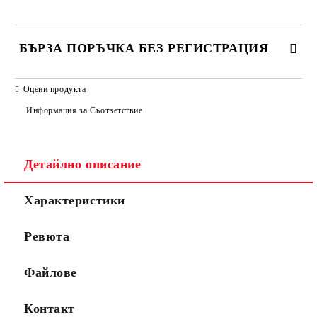
БЪРЗА ПОРЪЧКА БЕЗ РЕГИСТРАЦИЯ
САМО ПОПЪЛНЕТЕ 2 ПОЛЕТА
Оцени продукта
Информация за Съответствие
Съгласен съм с
Политиката за лични данни
Детайлно описание
Ние ще се свържем с вас в рамките на работния ден.
Характеристики
Ревюта
Файлове
Контакт