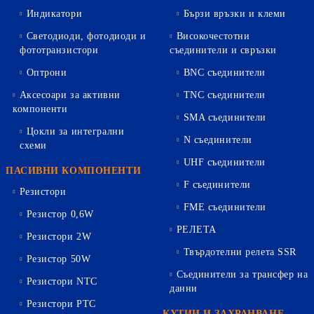
Индикатори
Бързи връзки и клеми
Светодиоди, фотодиоди и
Високочестотни
фототранзистори
съединители и свръзки
Оптрони
BNC съединители
Аксесоари за активни
TNC съединители
компоненти
SMA съединители
Цокли за интегрални
N съединители
схеми
UHF съединители
ПАСИВНИ КОМПОНЕНТИ
F съединители
Резистори
FME съединители
Резистор 0,6W
РЕЛЕТА
Резистори 2W
Твърдотелни релета SSR
Резистор 50W
Съединители за трансфер на
Резистори NTC
данни
Резистори PTC
КУТИИ И ЗАХРАНВАНЕ