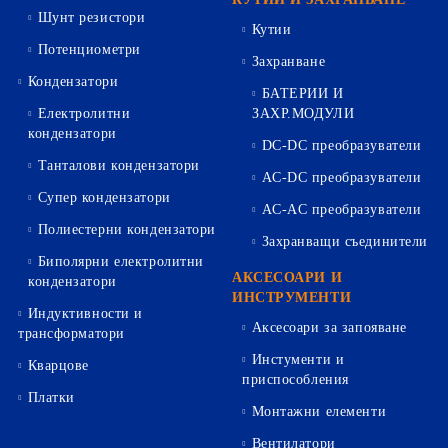
Шунт резистори
Кутии
Потенциометри
Захранване
Кондензатори
БАТЕРИИ И
Електролитни
ЗАХР.МОДУЛИ
кондензатори
DC-DC преобразуватели
Танталови кондензатори
AC-DC преобразуватели
Супер кондензатори
AC-AC преобразуватели
Полиестерни кондензатори
Захранващи съединители
Биполярни електролитни
АКСЕСОАРИ И
кондензатори
ИНСТРУМЕНТИ
Индуктивности и
Аксесоари за запояване
трансформатори
Инстументи и
Кварцове
приспособления
Платки
Монтажни елементи
Вентилатори