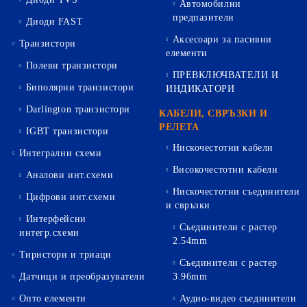
Автомобилни
предпазители
Диоди FAST
Аксесоари за пасивни
Транзистори
елементи
Полеви транзистори
ПРЕВКЛЮЧВАТЕЛИ И
Биполярни транзистори
ИНДИКАТОРИ
Darlington транзистори
КАБЕЛИ, СВРЪЗКИ И
РЕЛЕТА
IGBT транзистори
Нискочестотни кабели
Интегрални схеми
Високочестотни кабели
Аналови инт.схеми
Нискочестотни съединители
Цифрови инт.схеми
и свръзки
Интерфейсни
Съединители с растер
интегр.схеми
2.54mm
Тиристори и триаци
Съединители с растер
Датчици и преобразуватели
3.96mm
Опто елементи
Аудио-видео съединители