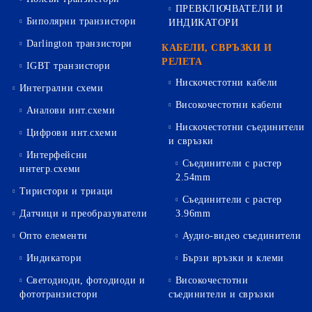
ПРЕВКЛЮЧВАТЕЛИ И
Биполярни транзистори
ИНДИКАТОРИ
Darlington транзистори
КАБЕЛИ, СВРЪЗКИ И
РЕЛЕТА
IGBT транзистори
Нискочестотни кабели
Интегрални схеми
Високочестотни кабели
Аналови инт.схеми
Нискочестотни съединители
Цифрови инт.схеми
и свръзки
Интерфейсни
Съединители с растер
интегр.схеми
2.54mm
Тиристори и триаци
Съединители с растер
Датчици и преобразуватели
3.96mm
Опто елементи
Аудио-видео съединители
Индикатори
Бързи връзки и клеми
Светодиоди, фотодиоди и
Високочестотни
фототранзистори
съединители и свръзки