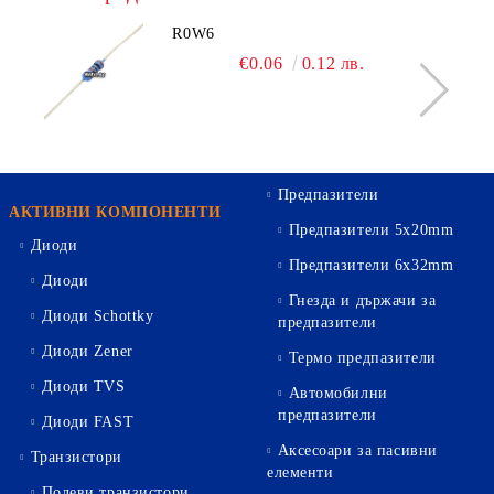
R0W6
€0.06
0.12 лв.
Предпазители
АКТИВНИ КОМПОНЕНТИ
Предпазители 5х20mm
Диоди
Предпазители 6х32mm
Диоди
Гнезда и държачи за
Диоди Schottky
предпазители
Диоди Zener
Термо предпазители
Диоди TVS
Автомобилни
предпазители
Диоди FAST
Аксесоари за пасивни
Транзистори
елементи
Полеви транзистори