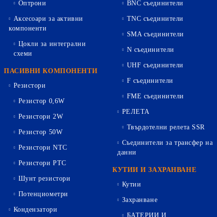
Оптрони
BNC съединители
Аксесоари за активни
TNC съединители
компоненти
SMA съединители
Цокли за интегрални
N съединители
схеми
UHF съединители
ПАСИВНИ КОМПОНЕНТИ
F съединители
Резистори
FME съединители
Резистор 0,6W
РЕЛЕТА
Резистори 2W
Твърдотелни релета SSR
Резистор 50W
Съединители за трансфер на
Резистори NTC
данни
Резистори PTC
КУТИИ И ЗАХРАНВАНЕ
Шунт резистори
Кутии
Потенциометри
Захранване
Кондензатори
БАТЕРИИ И