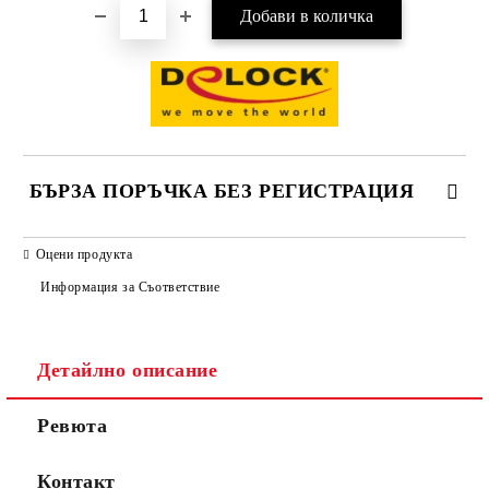
БЪРЗА ПОРЪЧКА БЕЗ РЕГИСТРАЦИЯ
САМО ПОПЪЛНЕТЕ 2 ПОЛЕТА
Оцени продукта
Информация за Съответствие
Съгласен съм с
Политиката за лични данни
Детайлно описание
Ние ще се свържем с вас в рамките на работния ден.
Ревюта
Контакт