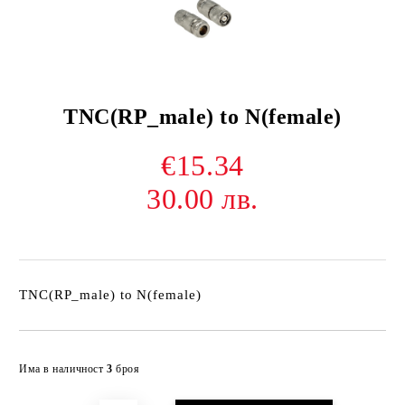
TNC(RP_male) to N(female)
€15.34
30.00 лв.
TNC(RP_male) to N(female)
Добави в желани
Има в наличност
3
броя