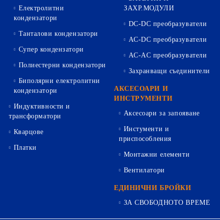
Електролитни
ЗАХР.МОДУЛИ
кондензатори
DC-DC преобразуватели
Танталови кондензатори
AC-DC преобразуватели
Супер кондензатори
AC-AC преобразуватели
Полиестерни кондензатори
Захранващи съединители
Биполярни електролитни
АКСЕСОАРИ И
кондензатори
ИНСТРУМЕНТИ
Индуктивности и
Аксесоари за запояване
трансформатори
Инстументи и
Кварцове
приспособления
Платки
Монтажни елементи
Вентилатори
ЕДИНИЧНИ БРОЙКИ
ЗА СВОБОДНОТО ВРЕМЕ