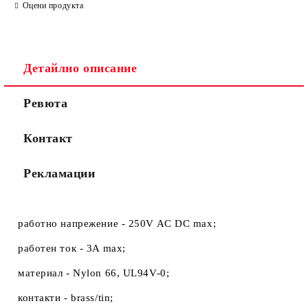
Оцени продукта
Съгласен съм с
Политиката за лични данни
Детайлно описание
Ние ще се свържем с вас в рамките на работния ден.
Ревюта
Контакт
Рекламации
работно напрежение - 250V AC DC max;
работен ток - 3A max;
материал - Nylon 66, UL94V-0;
контакти - brass/tin;