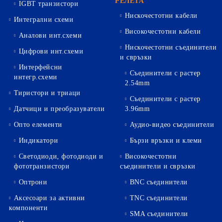
РЕЛЕТА
IGBT транзистори
Нискочестотни кабели
Интегрални схеми
Високочестотни кабели
Аналови инт.схеми
Нискочестотни съединители
Цифрови инт.схеми
и свръзки
Интерфейсни
Съединители с растер
интегр.схеми
2.54mm
Тиристори и триаци
Съединители с растер
Датчици и преобразуватели
3.96mm
Опто елементи
Аудио-видео съединители
Индикатори
Бързи връзки и клеми
Светодиоди, фотодиоди и
Високочестотни
фототранзистори
съединители и свръзки
Оптрони
BNC съединители
Аксесоари за активни
TNC съединители
компоненти
SMA съединители