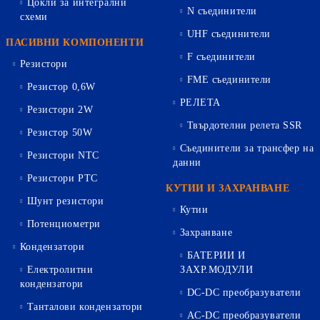
Цокли за интегрални
N съединители
схеми
UHF съединители
ПАСИВНИ КОМПОНЕНТИ
F съединители
Резистори
FME съединители
Резистор 0,6W
РЕЛЕТА
Резистори 2W
Твърдотелни релета SSR
Резистор 50W
Съединители за трансфер на
Резистори NTC
данни
Резистори PTC
КУТИИ И ЗАХРАНВАНЕ
Шунт резистори
Кутии
Потенциометри
Захранване
Кондензатори
БАТЕРИИ И
Електролитни
ЗАХР.МОДУЛИ
кондензатори
DC-DC преобразуватели
Танталови кондензатори
AC-DC преобразуватели