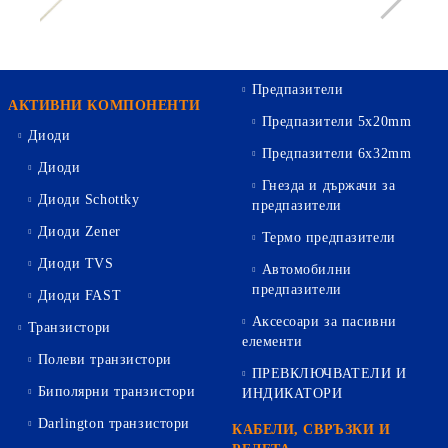
Предпазители
АКТИВНИ КОМПОНЕНТИ
Предпазители 5х20mm
Диоди
Предпазители 6х32mm
Диоди
Гнезда и държачи за
Диоди Schottky
предпазители
Диоди Zener
Термо предпазители
Диоди TVS
Автомобилни
предпазители
Диоди FAST
Аксесоари за пасивни
Транзистори
елементи
Полеви транзистори
ПРЕВКЛЮЧВАТЕЛИ И
Биполярни транзистори
ИНДИКАТОРИ
Darlington транзистори
КАБЕЛИ, СВРЪЗКИ И