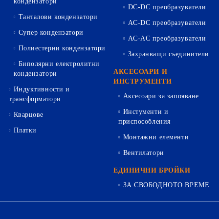
кондензатори
DC-DC преобразуватели
Танталови кондензатори
AC-DC преобразуватели
Супер кондензатори
AC-AC преобразуватели
Полиестерни кондензатори
Захранващи съединители
Биполярни електролитни
АКСЕСОАРИ И
кондензатори
ИНСТРУМЕНТИ
Индуктивности и
Аксесоари за запояване
трансформатори
Инстументи и
Кварцове
приспособления
Платки
Монтажни елементи
Вентилатори
ЕДИНИЧНИ БРОЙКИ
ЗА СВОБОДНОТО ВРЕМЕ