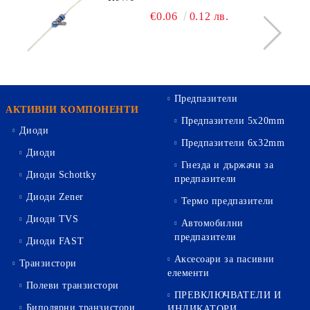
€0.06
0.12 лв.
Предпазители
АКТИВНИ КОМПОНЕНТИ
Предпазители 5х20mm
Диоди
Предпазители 6х32mm
Диоди
Гнезда и държачи за
Диоди Schottky
предпазители
Диоди Zener
Термо предпазители
Диоди TVS
Автомобилни
предпазители
Диоди FAST
Аксесоари за пасивни
Транзистори
елементи
Полеви транзистори
ПРЕВКЛЮЧВАТЕЛИ И
Биполярни транзистори
ИНДИКАТОРИ