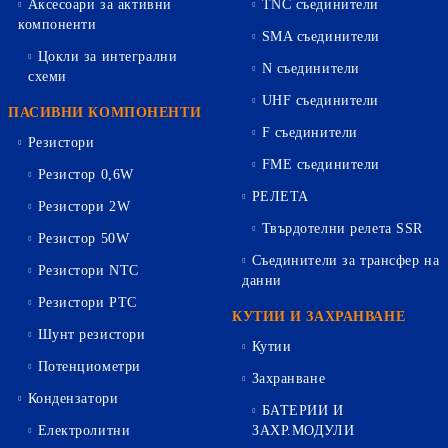
Аксесоари за активни
TNC съединители
компоненти
SMA съединители
Цокли за интегрални
N съединители
схеми
UHF съединители
ПАСИВНИ КОМПОНЕНТИ
F съединители
Резистори
FME съединители
Резистор 0,6W
РЕЛЕТА
Резистори 2W
Твърдотелни релета SSR
Резистор 50W
Съединители за трансфер на
Резистори NTC
данни
Резистори PTC
КУТИИ И ЗАХРАНВАНЕ
Шунт резистори
Кутии
Потенциометри
Захранване
Кондензатори
БАТЕРИИ И
Електролитни
ЗАХР.МОДУЛИ