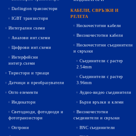
Darlington транзистори
КАБЕЛИ, СВРЪЗКИ И
РЕЛЕТА
IGBT транзистори
Нискочестотни кабели
Интегрални схеми
Високочестотни кабели
Аналови инт.схеми
Нискочестотни съединители
Цифрови инт.схеми
и свръзки
Интерфейсни
Съединители с растер
интегр.схеми
2.54mm
Тиристори и триаци
Съединители с растер
Датчици и преобразуватели
3.96mm
Опто елементи
Аудио-видео съединители
Индикатори
Бързи връзки и клеми
Светодиоди, фотодиоди и
Високочестотни
фототранзистори
съединители и свръзки
Оптрони
BNC съединители