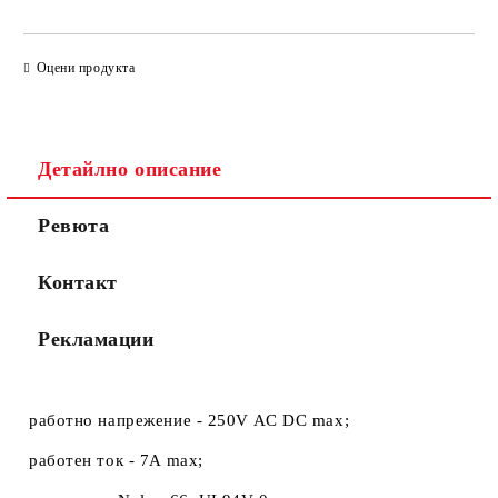
САМО ПОПЪЛНЕТЕ 2 ПОЛЕТА
Оцени продукта
Съгласен съм с
Политиката за лични данни
Детайлно описание
Ние ще се свържем с вас в рамките на работния ден.
Ревюта
Контакт
Рекламации
работно напрежение - 250V AC DC max;
работен ток - 7A max;