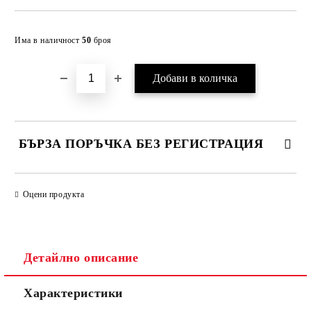
Добави в желани
Има в наличност
50
броя
БЪРЗА ПОРЪЧКА БЕЗ РЕГИСТРАЦИЯ
САМО ПОПЪЛНЕТЕ 2 ПОЛЕТА
Оцени продукта
Съгласен съм с
Политиката за лични данни
Детайлно описание
Ние ще се свържем с вас в рамките на работния ден.
Характеристики