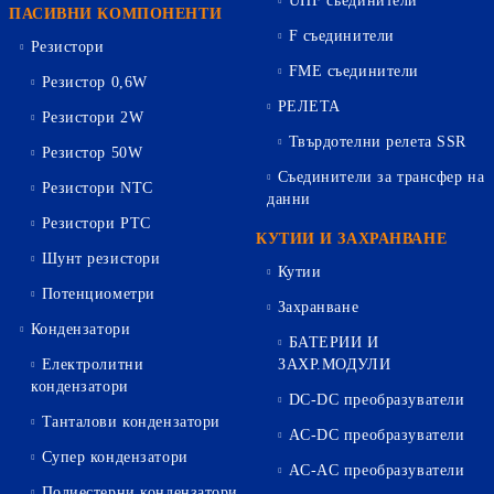
UHF съединители
ПАСИВНИ КОМПОНЕНТИ
F съединители
Резистори
FME съединители
Резистор 0,6W
РЕЛЕТА
Резистори 2W
Твърдотелни релета SSR
Резистор 50W
Съединители за трансфер на
Резистори NTC
данни
Резистори PTC
КУТИИ И ЗАХРАНВАНЕ
Шунт резистори
Кутии
Потенциометри
Захранване
Кондензатори
БАТЕРИИ И
Електролитни
ЗАХР.МОДУЛИ
кондензатори
DC-DC преобразуватели
Танталови кондензатори
AC-DC преобразуватели
Супер кондензатори
AC-AC преобразуватели
Полиестерни кондензатори