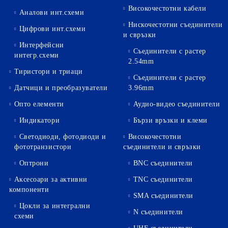
Високочестотни кабели
Аналови инт.схеми
Нискочестотни съединители
Цифрови инт.схеми
и свръзки
Интерфейсни
Съединители с растер
интегр.схеми
2.54mm
Тиристори и триаци
Съединители с растер
Датчици и преобразуватели
3.96mm
Опто елементи
Аудио-видео съединители
Индикатори
Бързи връзки и клеми
Светодиоди, фотодиоди и
Високочестотни
фототранзистори
съединители и свръзки
Оптрони
BNC съединители
Аксесоари за активни
TNC съединители
компоненти
SMA съединители
Цокли за интегрални
N съединители
схеми