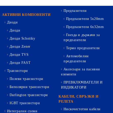
Предпазители
АКТИВНИ КОМПОНЕНТИ
Предпазители 5х20mm
Диоди
Предпазители 6х32mm
Диоди
Гнезда и държачи за
Диоди Schottky
предпазители
Диоди Zener
Термо предпазители
Диоди TVS
Автомобилни
предпазители
Диоди FAST
Аксесоари за пасивни
Транзистори
елементи
Полеви транзистори
ПРЕВКЛЮЧВАТЕЛИ И
Биполярни транзистори
ИНДИКАТОРИ
Darlington транзистори
КАБЕЛИ, СВРЪЗКИ И
РЕЛЕТА
IGBT транзистори
Нискочестотни кабели
Интегрални схеми