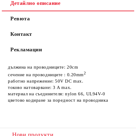
Съгласен съм с
Политиката за лични данни
Детайлно описание
Ние ще се свържем с вас в рамките на работния ден.
Ревюта
Контакт
Рекламации
дължина на проводниците: 20cm
2
сечение на проводниците :
0.20mm
работно напрежение: 50V DC max.
токово натоварване: 3 A max.
материал на съединителя: nylon 66, UL94V-0
цветово кодиране за поредност на проводника
Нови продукти