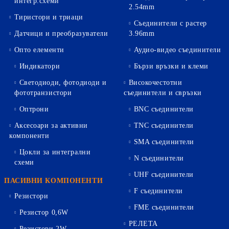
интегр.схеми
2.54mm
Тиристори и триаци
Съединители с растер
Датчици и преобразуватели
3.96mm
Опто елементи
Аудио-видео съединители
Индикатори
Бързи връзки и клеми
Светодиоди, фотодиоди и
Високочестотни
фототранзистори
съединители и свръзки
Оптрони
BNC съединители
Аксесоари за активни
TNC съединители
компоненти
SMA съединители
Цокли за интегрални
N съединители
схеми
UHF съединители
ПАСИВНИ КОМПОНЕНТИ
F съединители
Резистори
FME съединители
Резистор 0,6W
РЕЛЕТА
Резистори 2W