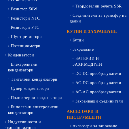
Твърдотелни релета SSR
Резистор 50W
Съединители за трансфер на
Резистори NTC
данни
Резистори PTC
КУТИИ И ЗАХРАНВАНЕ
Шунт резистори
Кутии
Потенциометри
Захранване
Кондензатори
БАТЕРИИ И
Електролитни
ЗАХР.МОДУЛИ
кондензатори
DC-DC преобразуватели
Танталови кондензатори
AC-DC преобразуватели
Супер кондензатори
AC-AC преобразуватели
Полиестерни кондензатори
Захранващи съединители
Биполярни електролитни
АКСЕСОАРИ И
кондензатори
ИНСТРУМЕНТИ
Индуктивности и
Аксесоари за запояване
трансформатори