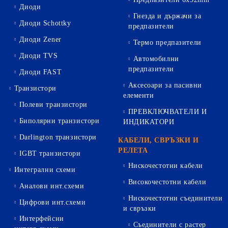
Диоди
Гнезда и държачи за
Диоди Schottky
предпазители
Диоди Zener
Термо предпазители
Диоди TVS
Автомобилни
предпазители
Диоди FAST
Аксесоари за пасивни
Транзистори
елементи
Полеви транзистори
ПРЕВКЛЮЧВАТЕЛИ И
Биполярни транзистори
ИНДИКАТОРИ
Darlington транзистори
КАБЕЛИ, СВРЪЗКИ И
РЕЛЕТА
IGBT транзистори
Нискочестотни кабели
Интегрални схеми
Високочестотни кабели
Аналови инт.схеми
Нискочестотни съединители
Цифрови инт.схеми
и свръзки
Интерфейсни
Съединители с растер