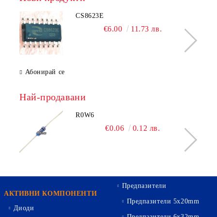
CS8623E
€6.00
11.73 лв.
Абонирай се
Най-продавани
R0W6
€0.06
0.12 лв.
Предпазители
АКТИВНИ КОМПОНЕНТИ
Предпазители 5х20mm
Диоди
Предпазители 6х32mm