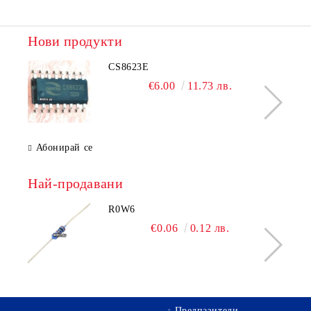
Нови продукти
CS8623E
€6.00
11.73 лв.
Абонирай се
Най-продавани
R0W6
€0.06
0.12 лв.
Предпазители