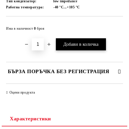
Тип кондензатор:
low impedance
Работна температура:
-40 °C...+105
°C
Добави в желани
Има в наличност
0
броя
БЪРЗА ПОРЪЧКА БЕЗ РЕГИСТРАЦИЯ
САМО ПОПЪЛНЕТЕ 2 ПОЛЕТА
Оцени продукта
Съгласен съм с
Политиката за лични данни
Характеристики
Ние ще се свържем с вас в рамките на работния ден.