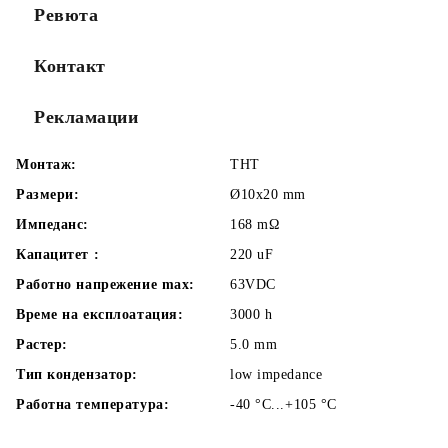
Ревюта
Контакт
Рекламации
Монтаж:
THT
Размери:
Ø10x20
mm
Импеданс:
168
mΩ
Капацитет :
220
uF
Работно напрежение max:
63VDC
Време на експлоатация:
3000
h
Растер:
5.0
mm
Тип кондензатор:
low impedance
Работна температура:
-40 °C...+105
°C