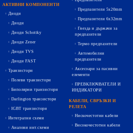
АКТИВНИ КОМПОНЕНТИ
Предпазители 5х20mm
Диоди
Предпазители 6х32mm
Диоди
Гнезда и държачи за
Диоди Schottky
предпазители
Диоди Zener
Термо предпазители
Диоди TVS
Автомобилни
предпазители
Диоди FAST
Аксесоари за пасивни
Транзистори
елементи
Полеви транзистори
ПРЕВКЛЮЧВАТЕЛИ И
Биполярни транзистори
ИНДИКАТОРИ
Darlington транзистори
КАБЕЛИ, СВРЪЗКИ И
РЕЛЕТА
IGBT транзистори
Нискочестотни кабели
Интегрални схеми
Високочестотни кабели
Аналови инт.схеми