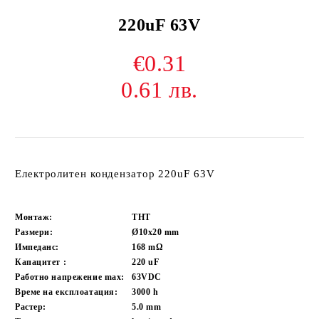
220uF 63V
€0.31
0.61 лв.
Електролитен кондензатор 220uF 63V
Монтаж:
THT
Размери:
Ø10x20
mm
Импеданс:
168
mΩ
Капацитет :
220
uF
Работно напрежение max:
63VDC
Време на експлоатация:
3000
h
Растер:
5.0
mm