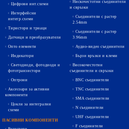
Нискочестотни съединители
Цифрови инт.схеми
и свръзки
Интерфейсни
Съединители с растер
интегр.схеми
2.54mm
Тиристори и триаци
Съединители с растер
Датчици и преобразуватели
3.96mm
Опто елементи
Аудио-видео съединители
Индикатори
Бързи връзки и клеми
Светодиоди, фотодиоди и
Високочестотни
фототранзистори
съединители и свръзки
Оптрони
BNC съединители
Аксесоари за активни
TNC съединители
компоненти
SMA съединители
Цокли за интегрални
N съединители
схеми
UHF съединители
ПАСИВНИ КОМПОНЕНТИ
F съединители
Резистори