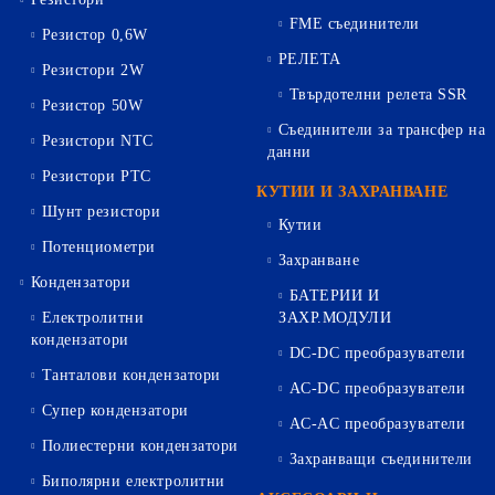
FME съединители
Резистор 0,6W
РЕЛЕТА
Резистори 2W
Твърдотелни релета SSR
Резистор 50W
Съединители за трансфер на
Резистори NTC
данни
Резистори PTC
КУТИИ И ЗАХРАНВАНЕ
Шунт резистори
Кутии
Потенциометри
Захранване
Кондензатори
БАТЕРИИ И
Електролитни
ЗАХР.МОДУЛИ
кондензатори
DC-DC преобразуватели
Танталови кондензатори
AC-DC преобразуватели
Супер кондензатори
AC-AC преобразуватели
Полиестерни кондензатори
Захранващи съединители
Биполярни електролитни