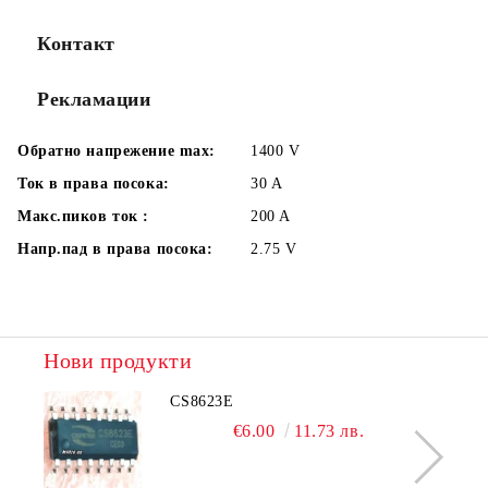
Контакт
Рекламации
Обратно напрежение max:
1400
V
Ток в права посока:
30
A
Макс.пиков ток :
200
A
Напр.пад в права посока:
2.75
V
Нови продукти
CS8623E
€6.00
11.73 лв.