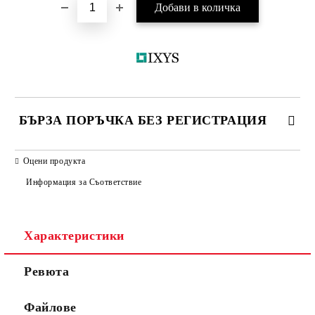
БЪРЗА ПОРЪЧКА БЕЗ РЕГИСТРАЦИЯ
САМО ПОПЪЛНЕТЕ 2 ПОЛЕТА
Оцени продукта
Информация за Съответствие
Съгласен съм с
Политиката за лични данни
Характеристики
Ние ще се свържем с вас в рамките на работния ден.
Ревюта
Файлове