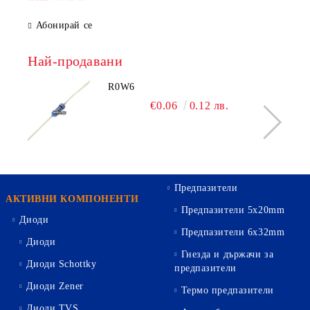
Абонирай се
Най-продавани
R0W6
€0.06
0.12 лв.
Предпазители
АКТИВНИ КОМПОНЕНТИ
Предпазители 5х20mm
Диоди
Предпазители 6х32mm
Диоди
Гнезда и държачи за
Диоди Schottky
предпазители
Диоди Zener
Термо предпазители
Диоди TVS