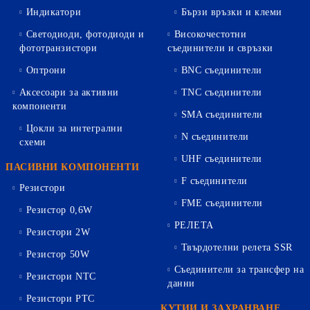
Индикатори
Бързи връзки и клеми
Светодиоди, фотодиоди и
Високочестотни
фототранзистори
съединители и свръзки
Оптрони
BNC съединители
Аксесоари за активни
TNC съединители
компоненти
SMA съединители
Цокли за интегрални
N съединители
схеми
UHF съединители
ПАСИВНИ КОМПОНЕНТИ
F съединители
Резистори
FME съединители
Резистор 0,6W
РЕЛЕТА
Резистори 2W
Твърдотелни релета SSR
Резистор 50W
Съединители за трансфер на
Резистори NTC
данни
Резистори PTC
КУТИИ И ЗАХРАНВАНЕ