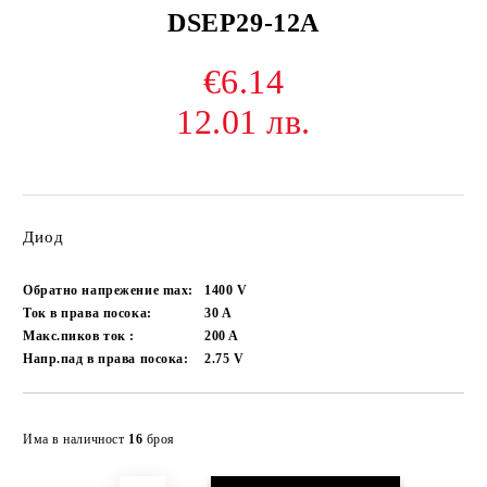
DSEP29-12A
€6.14
12.01 лв.
Диод
Обратно напрежение max:
1400
V
Ток в права посока:
30
A
Макс.пиков ток :
200
A
Напр.пад в права посока:
2.75
V
Добави в желани
Има в наличност
16
броя