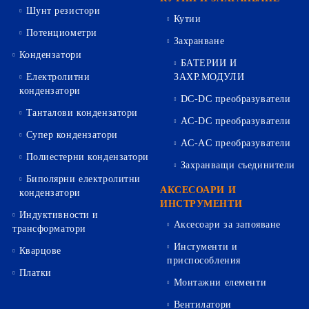
Шунт резистори
Кутии
Потенциометри
Захранване
Кондензатори
БАТЕРИИ И
Електролитни
ЗАХР.МОДУЛИ
кондензатори
DC-DC преобразуватели
Танталови кондензатори
AC-DC преобразуватели
Супер кондензатори
AC-AC преобразуватели
Полиестерни кондензатори
Захранващи съединители
Биполярни електролитни
АКСЕСОАРИ И
кондензатори
ИНСТРУМЕНТИ
Индуктивности и
Аксесоари за запояване
трансформатори
Инстументи и
Кварцове
приспособления
Платки
Монтажни елементи
Вентилатори