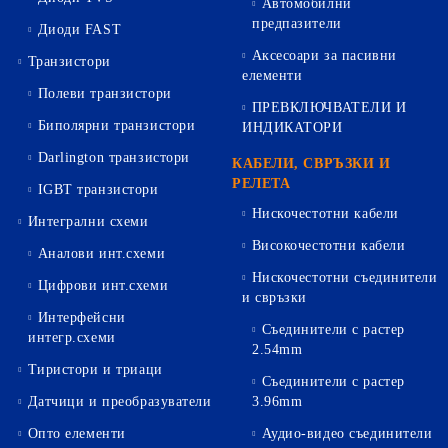
Автомобилни
предпазители
Диоди FAST
Аксесоари за пасивни
Транзистори
елементи
Полеви транзистори
ПРЕВКЛЮЧВАТЕЛИ И
Биполярни транзистори
ИНДИКАТОРИ
Darlington транзистори
КАБЕЛИ, СВРЪЗКИ И
РЕЛЕТА
IGBT транзистори
Нискочестотни кабели
Интегрални схеми
Високочестотни кабели
Аналови инт.схеми
Нискочестотни съединители
Цифрови инт.схеми
и свръзки
Интерфейсни
Съединители с растер
интегр.схеми
2.54mm
Тиристори и триаци
Съединители с растер
Датчици и преобразуватели
3.96mm
Опто елементи
Аудио-видео съединители