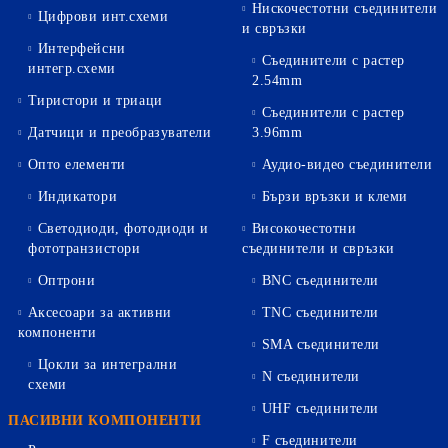
Нискочестотни съединители
Цифрови инт.схеми
и свръзки
Интерфейсни
Съединители с растер
интегр.схеми
2.54mm
Тиристори и триаци
Съединители с растер
Датчици и преобразуватели
3.96mm
Опто елементи
Аудио-видео съединители
Индикатори
Бързи връзки и клеми
Светодиоди, фотодиоди и
Високочестотни
фототранзистори
съединители и свръзки
Оптрони
BNC съединители
Аксесоари за активни
TNC съединители
компоненти
SMA съединители
Цокли за интегрални
N съединители
схеми
UHF съединители
ПАСИВНИ КОМПОНЕНТИ
F съединители