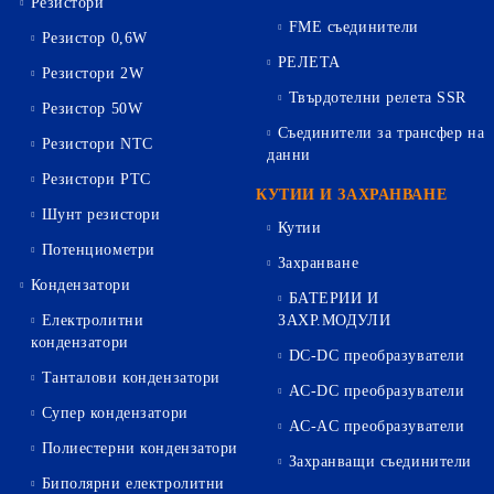
Резистори
FME съединители
Резистор 0,6W
РЕЛЕТА
Резистори 2W
Твърдотелни релета SSR
Резистор 50W
Съединители за трансфер на
Резистори NTC
данни
Резистори PTC
КУТИИ И ЗАХРАНВАНЕ
Шунт резистори
Кутии
Потенциометри
Захранване
Кондензатори
БАТЕРИИ И
Електролитни
ЗАХР.МОДУЛИ
кондензатори
DC-DC преобразуватели
Танталови кондензатори
AC-DC преобразуватели
Супер кондензатори
AC-AC преобразуватели
Полиестерни кондензатори
Захранващи съединители
Биполярни електролитни