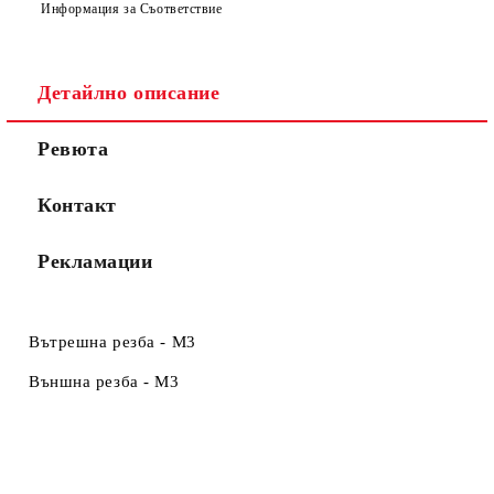
Информация за Съответствие
Съгласен съм с
Политиката за лични данни
Детайлно описание
Ние ще се свържем с вас в рамките на работния ден.
Ревюта
Контакт
Рекламации
Вътрешна резба - M3
Външна резба - M3