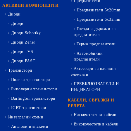
Предпазители
АКТИВНИ КОМПОНЕНТИ
Предпазители 5х20mm
Диоди
Предпазители 6х32mm
Диоди
Гнезда и държачи за
Диоди Schottky
предпазители
Диоди Zener
Термо предпазители
Диоди TVS
Автомобилни
предпазители
Диоди FAST
Аксесоари за пасивни
Транзистори
елементи
Полеви транзистори
ПРЕВКЛЮЧВАТЕЛИ И
Биполярни транзистори
ИНДИКАТОРИ
Darlington транзистори
КАБЕЛИ, СВРЪЗКИ И
РЕЛЕТА
IGBT транзистори
Нискочестотни кабели
Интегрални схеми
Високочестотни кабели
Аналови инт.схеми