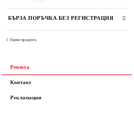
БЪРЗА ПОРЪЧКА БЕЗ РЕГИСТРАЦИЯ
САМО ПОПЪЛНЕТЕ 2 ПОЛЕТА
Оцени продукта
Съгласен съм с
Политиката за лични данни
Ревюта
Ние ще се свържем с вас в рамките на работния ден.
Контакт
Рекламации