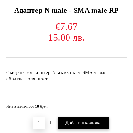
Адаптер N male - SMA male RP
€7.67
15.00 лв.
Съединител адаптер N мъжки към SMA мъжки с
обратна полярност
Добави в желани
Има в наличност
10
броя