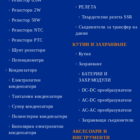
Резистор 0,6W
РЕЛЕТА
Резистори 2W
Твърдотелни релета SSR
Резистор 50W
Съединители за трансфер на
Резистори NTC
данни
Резистори PTC
КУТИИ И ЗАХРАНВАНЕ
Шунт резистори
Кутии
Потенциометри
Захранване
Кондензатори
БАТЕРИИ И
Електролитни
ЗАХР.МОДУЛИ
кондензатори
DC-DC преобразуватели
Танталови кондензатори
AC-DC преобразуватели
Супер кондензатори
AC-AC преобразуватели
Полиестерни кондензатори
Захранващи съединители
Биполярни електролитни
АКСЕСОАРИ И
кондензатори
ИНСТРУМЕНТИ