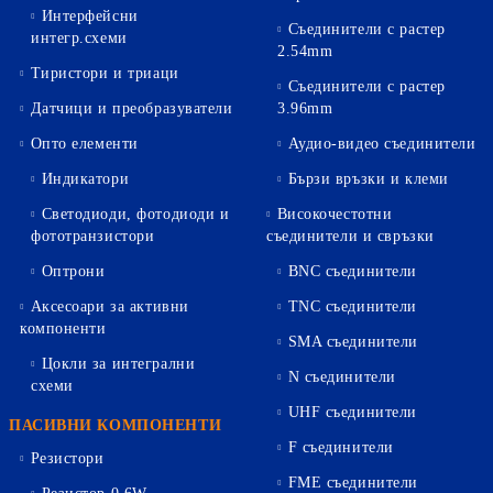
Интерфейсни
Съединители с растер
интегр.схеми
2.54mm
Тиристори и триаци
Съединители с растер
Датчици и преобразуватели
3.96mm
Опто елементи
Аудио-видео съединители
Индикатори
Бързи връзки и клеми
Светодиоди, фотодиоди и
Високочестотни
фототранзистори
съединители и свръзки
Оптрони
BNC съединители
Аксесоари за активни
TNC съединители
компоненти
SMA съединители
Цокли за интегрални
N съединители
схеми
UHF съединители
ПАСИВНИ КОМПОНЕНТИ
F съединители
Резистори
FME съединители