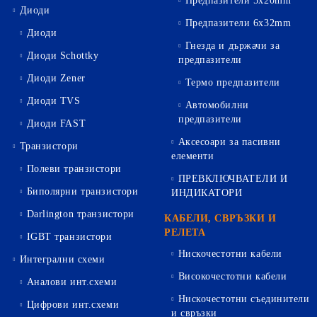
Предпазители 5х20mm
Диоди
Предпазители 6х32mm
Диоди
Гнезда и държачи за
Диоди Schottky
предпазители
Диоди Zener
Термо предпазители
Диоди TVS
Автомобилни
предпазители
Диоди FAST
Аксесоари за пасивни
Транзистори
елементи
Полеви транзистори
ПРЕВКЛЮЧВАТЕЛИ И
Биполярни транзистори
ИНДИКАТОРИ
Darlington транзистори
КАБЕЛИ, СВРЪЗКИ И
РЕЛЕТА
IGBT транзистори
Нискочестотни кабели
Интегрални схеми
Високочестотни кабели
Аналови инт.схеми
Нискочестотни съединители
Цифрови инт.схеми
и свръзки