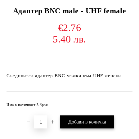
Адаптер BNC male - UHF female
€2.76
5.40 лв.
Съединител адаптер BNC мъжки към UHF женски
Добави в желани
Има в наличност
3
броя