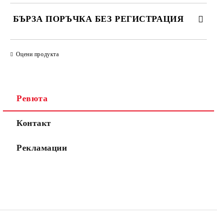
БЪРЗА ПОРЪЧКА БЕЗ РЕГИСТРАЦИЯ
САМО ПОПЪЛНЕТЕ 2 ПОЛЕТА
Оцени продукта
Съгласен съм с
Политиката за лични данни
Ревюта
Ние ще се свържем с вас в рамките на работния ден.
Контакт
Рекламации