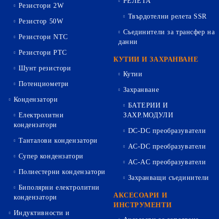
РЕЛЕТА
Резистори 2W
Твърдотелни релета SSR
Резистор 50W
Съединители за трансфер на
Резистори NTC
данни
Резистори PTC
КУТИИ И ЗАХРАНВАНЕ
Шунт резистори
Кутии
Потенциометри
Захранване
Кондензатори
БАТЕРИИ И
Електролитни
ЗАХР.МОДУЛИ
кондензатори
DC-DC преобразуватели
Танталови кондензатори
AC-DC преобразуватели
Супер кондензатори
AC-AC преобразуватели
Полиестерни кондензатори
Захранващи съединители
Биполярни електролитни
АКСЕСОАРИ И
кондензатори
ИНСТРУМЕНТИ
Индуктивности и