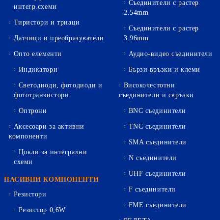
Съединители с растер
интегр.схеми
2.54mm
Тиристори и триаци
Съединители с растер
Датчици и преобразуватели
3.96mm
Опто елементи
Аудио-видео съединители
Индикатори
Бързи връзки и клеми
Светодиоди, фотодиоди и
Високочестотни
фототранзистори
съединители и свръзки
Оптрони
BNC съединители
Аксесоари за активни
TNC съединители
компоненти
SMA съединители
Цокли за интегрални
N съединители
схеми
UHF съединители
ПАСИВНИ КОМПОНЕНТИ
F съединители
Резистори
FME съединители
Резистор 0,6W