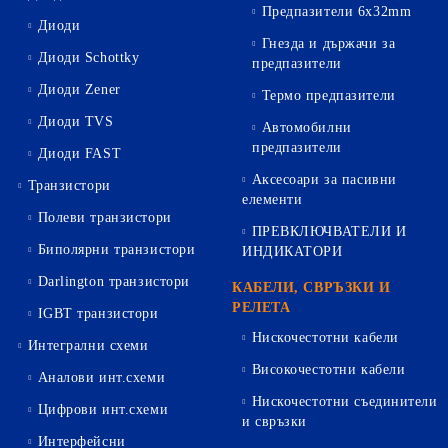
Предпазители 6х32mm
Диоди
Гнезда и държачи за
Диоди Schottky
предпазители
Диоди Zener
Термо предпазители
Диоди TVS
Автомобилни
предпазители
Диоди FAST
Аксесоари за пасивни
Транзистори
елементи
Полеви транзистори
ПРЕВКЛЮЧВАТЕЛИ И
Биполярни транзистори
ИНДИКАТОРИ
Darlington транзистори
КАБЕЛИ, СВРЪЗКИ И
РЕЛЕТА
IGBT транзистори
Нискочестотни кабели
Интегрални схеми
Високочестотни кабели
Аналови инт.схеми
Нискочестотни съединители
Цифрови инт.схеми
и свръзки
Интерфейсни