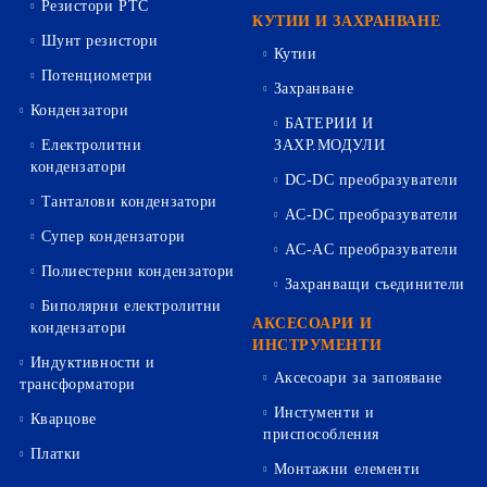
Резистори PTC
КУТИИ И ЗАХРАНВАНЕ
Шунт резистори
Кутии
Потенциометри
Захранване
Кондензатори
БАТЕРИИ И
Електролитни
ЗАХР.МОДУЛИ
кондензатори
DC-DC преобразуватели
Танталови кондензатори
AC-DC преобразуватели
Супер кондензатори
AC-AC преобразуватели
Полиестерни кондензатори
Захранващи съединители
Биполярни електролитни
АКСЕСОАРИ И
кондензатори
ИНСТРУМЕНТИ
Индуктивности и
Аксесоари за запояване
трансформатори
Инстументи и
Кварцове
приспособления
Платки
Монтажни елементи