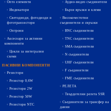
Опто елементи
Аудио-видео съединители
Индикатори
Бързи връзки и клеми
Светодиоди, фотодиоди и
Високочестотни
фототранзистори
съединители и свръзки
Оптрони
BNC съединители
Аксесоари за активни
TNC съединители
компоненти
SMA съединители
Цокли за интегрални
N съединители
схеми
UHF съединители
ПАСИВНИ КОМПОНЕНТИ
F съединители
Резистори
FME съединители
Резистор 0,6W
РЕЛЕТА
Резистори 2W
Твърдотелни релета SSR
Резистор 50W
Съединители за трансфер на
Резистори NTC
данни