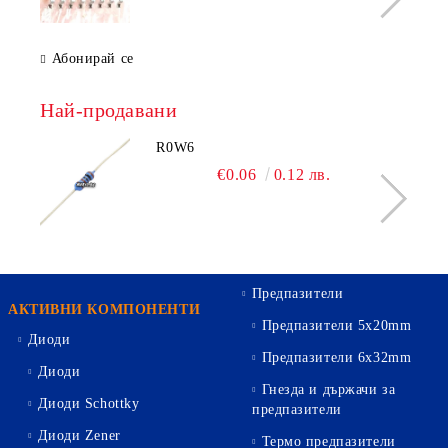
Абонирай се
Най-продавани
R0W6
€0.06
0.12 лв.
Предпазители
АКТИВНИ КОМПОНЕНТИ
Предпазители 5х20mm
Диоди
Предпазители 6х32mm
Диоди
Гнезда и държачи за
Диоди Schottky
предпазители
Диоди Zener
Термо предпазители