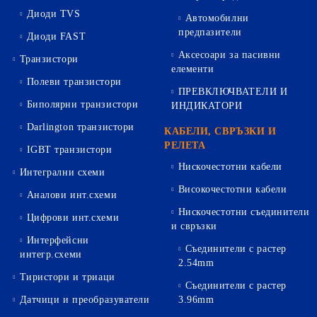
Диоди TVS
Автомобилни
предпазители
Диоди FAST
Аксесоари за пасивни
Транзистори
елементи
Полеви транзистори
ПРЕВКЛЮЧВАТЕЛИ И
Биполярни транзистори
ИНДИКАТОРИ
Darlington транзистори
КАБЕЛИ, СВРЪЗКИ И
РЕЛЕТА
IGBT транзистори
Нискочестотни кабели
Интегрални схеми
Високочестотни кабели
Аналови инт.схеми
Нискочестотни съединители
Цифрови инт.схеми
и свръзки
Интерфейсни
Съединители с растер
интегр.схеми
2.54mm
Тиристори и триаци
Съединители с растер
Датчици и преобразуватели
3.96mm