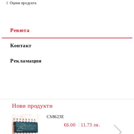
Оцени продукта
Съгласен съм с
Политиката за лични данни
Ревюта
Ние ще се свържем с вас в рамките на работния ден.
Контакт
Рекламации
Нови продукти
CS8623E
€6.00
11.73 лв.