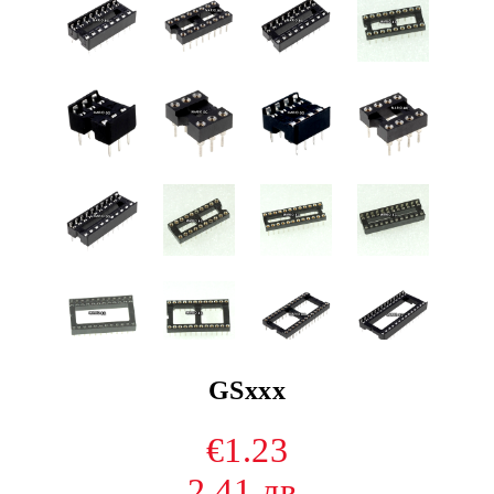
GSxxx
€1.23
2.41 лв.