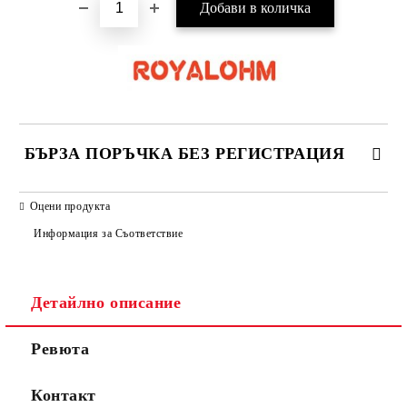
БЪРЗА ПОРЪЧКА БЕЗ РЕГИСТРАЦИЯ
САМО ПОПЪЛНЕТЕ 2 ПОЛЕТА
Оцени продукта
Информация за Съответствие
Съгласен съм с
Политиката за лични данни
Детайлно описание
Ние ще се свържем с вас в рамките на работния ден.
Ревюта
Контакт