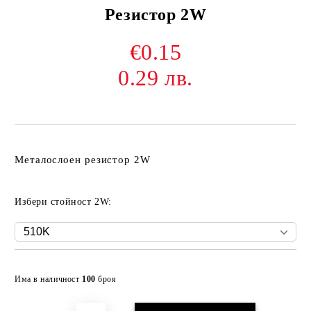
Резистор 2W
€0.15
0.29 лв.
Металослоен резистор 2W
Избери стойност 2W:
Добави в желани
Има в наличност
100
броя