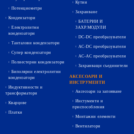
Кутии
Потенциометри
Захранване
Кондензатори
БАТЕРИИ И
Електролитни
ЗАХР.МОДУЛИ
кондензатори
DC-DC преобразуватели
Танталови кондензатори
AC-DC преобразуватели
Супер кондензатори
AC-AC преобразуватели
Полиестерни кондензатори
Захранващи съединители
Биполярни електролитни
АКСЕСОАРИ И
кондензатори
ИНСТРУМЕНТИ
Индуктивности и
Аксесоари за запояване
трансформатори
Инстументи и
Кварцове
приспособления
Платки
Монтажни елементи
Вентилатори