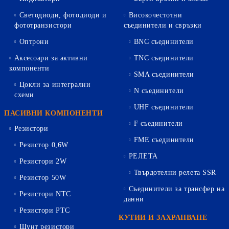
Светодиоди, фотодиоди и
Високочестотни
фототранзистори
съединители и свръзки
Оптрони
BNC съединители
Аксесоари за активни
TNC съединители
компоненти
SMA съединители
Цокли за интегрални
N съединители
схеми
UHF съединители
ПАСИВНИ КОМПОНЕНТИ
F съединители
Резистори
FME съединители
Резистор 0,6W
РЕЛЕТА
Резистори 2W
Твърдотелни релета SSR
Резистор 50W
Съединители за трансфер на
Резистори NTC
данни
Резистори PTC
КУТИИ И ЗАХРАНВАНЕ
Шунт резистори