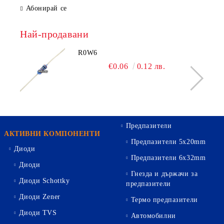
Абонирай се
Най-продавани
R0W6
€0.06
0.12 лв.
Предпазители
АКТИВНИ КОМПОНЕНТИ
Предпазители 5х20mm
Диоди
Предпазители 6х32mm
Диоди
Гнезда и държачи за
Диоди Schottky
предпазители
Диоди Zener
Термо предпазители
Диоди TVS
Автомобилни