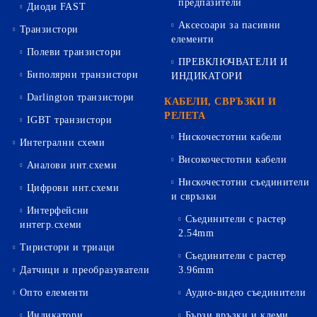
предпазители
Диоди FAST
Аксесоари за пасивни
Транзистори
елементи
Полеви транзистори
ПРЕВКЛЮЧВАТЕЛИ И
Биполярни транзистори
ИНДИКАТОРИ
Darlington транзистори
КАБЕЛИ, СВРЪЗКИ И
РЕЛЕТА
IGBT транзистори
Нискочестотни кабели
Интегрални схеми
Високочестотни кабели
Аналови инт.схеми
Нискочестотни съединители
Цифрови инт.схеми
и свръзки
Интерфейсни
Съединители с растер
интегр.схеми
2.54mm
Тиристори и триаци
Съединители с растер
Датчици и преобразуватели
3.96mm
Опто елементи
Аудио-видео съединители
Индикатори
Бързи връзки и клеми