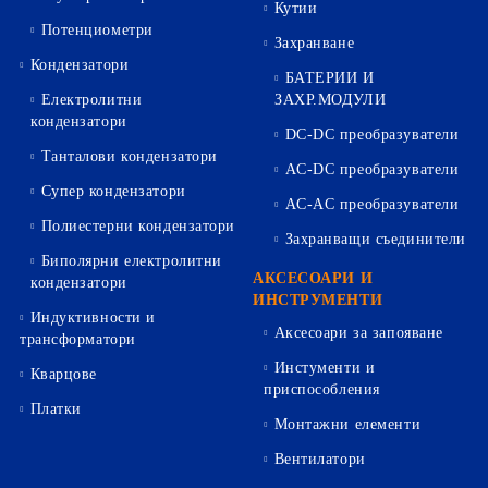
Кутии
Потенциометри
Захранване
Кондензатори
БАТЕРИИ И
Електролитни
ЗАХР.МОДУЛИ
кондензатори
DC-DC преобразуватели
Танталови кондензатори
AC-DC преобразуватели
Супер кондензатори
AC-AC преобразуватели
Полиестерни кондензатори
Захранващи съединители
Биполярни електролитни
АКСЕСОАРИ И
кондензатори
ИНСТРУМЕНТИ
Индуктивности и
Аксесоари за запояване
трансформатори
Инстументи и
Кварцове
приспособления
Платки
Монтажни елементи
Вентилатори