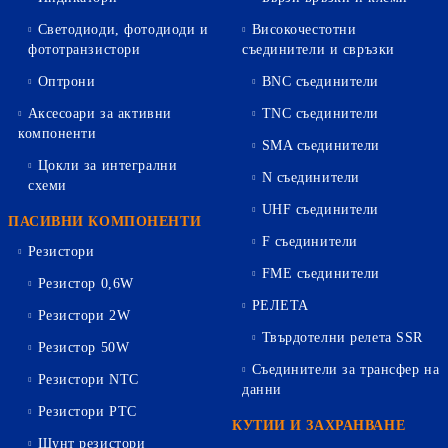
Светодиоди, фотодиоди и
Високочестотни
фототранзистори
съединители и свръзки
Оптрони
BNC съединители
Аксесоари за активни
TNC съединители
компоненти
SMA съединители
Цокли за интегрални
N съединители
схеми
UHF съединители
ПАСИВНИ КОМПОНЕНТИ
F съединители
Резистори
FME съединители
Резистор 0,6W
РЕЛЕТА
Резистори 2W
Твърдотелни релета SSR
Резистор 50W
Съединители за трансфер на
Резистори NTC
данни
Резистори PTC
КУТИИ И ЗАХРАНВАНЕ
Шунт резистори