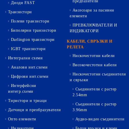
предпазители
Диоди FAST
Аксесоари за пасивни
Транзистори
елементи
Полеви транзистори
ПРЕВКЛЮЧВАТЕЛИ И
Биполярни транзистори
ИНДИКАТОРИ
Darlington транзистори
КАБЕЛИ, СВРЪЗКИ И
РЕЛЕТА
IGBT транзистори
Нискочестотни кабели
Интегрални схеми
Високочестотни кабели
Аналови инт.схеми
Нискочестотни съединители
Цифрови инт.схеми
и свръзки
Интерфейсни
Съединители с растер
интегр.схеми
2.54mm
Тиристори и триаци
Съединители с растер
Датчици и преобразуватели
3.96mm
Опто елементи
Аудио-видео съединители
Индикатори
Бързи връзки и клеми