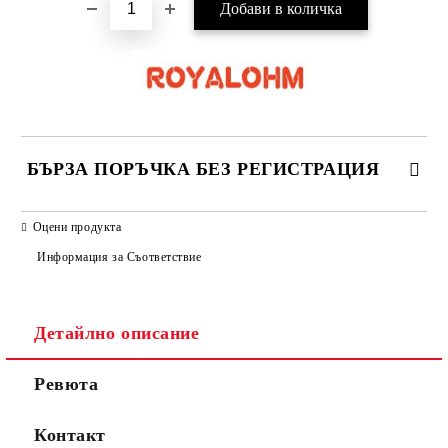
БЪРЗА ПОРЪЧКА БЕЗ РЕГИСТРАЦИЯ
САМО ПОПЪЛНЕТЕ 2 ПОЛЕТА
Оцени продукта
Информация за Съответствие
Съгласен съм с
Политиката за лични данни
Детайлно описание
Ние ще се свържем с вас в рамките на работния ден.
Ревюта
Контакт