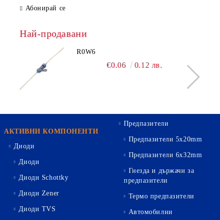
Абонирай се
Най-продавани
R0W6
€0.06
0.12 лв.
Предпазители
АКТИВНИ КОМПОНЕНТИ
Предпазители 5х20mm
Диоди
Предпазители 6х32mm
Диоди
Гнезда и държачи за
Диоди Schottky
предпазители
Диоди Zener
Термо предпазители
Диоди TVS
Автомобилни