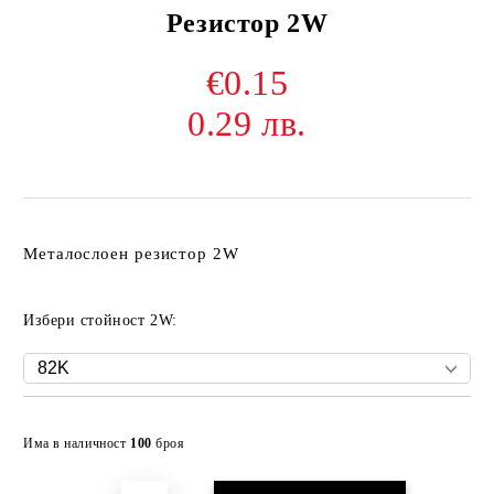
Резистор 2W
€0.15
0.29 лв.
Металослоен резистор 2W
Избери стойност 2W:
Добави в желани
Има в наличност
100
броя