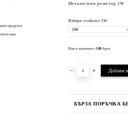
Металослоен резистор 2W
Избери стойност 2W:
цени продукта
тветствие
Има в наличност
100
броя
БЪРЗА ПОРЪЧКА Б
САМО ПОПЪЛНЕТЕ 2 ПОЛЕТА