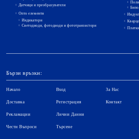
Поли
Датчици и преобразуватели
Бипо
Опто елементи
Индукт
Индикатори
Кварц
Светодиоди, фотодиоди и фототранзистори
Платк
Бързи връзки:
Начало
Вход
За Нас
Доставка
Регистрация
Контакт
Рекламации
Лични Данни
Чести Въпроси
Търсене