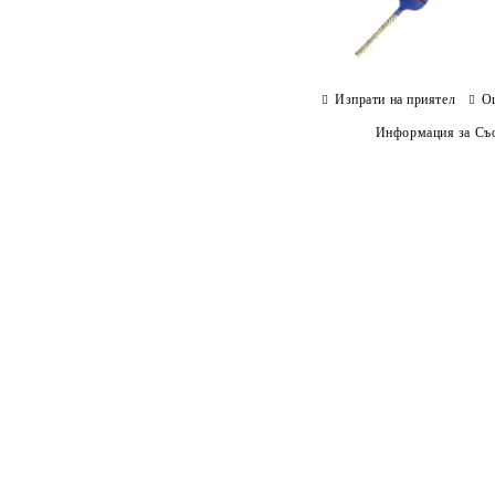
Изпрати на приятел
О
Информация за Съо