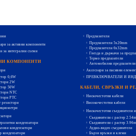
они
Предпазители
Предпазители 5х20mm
ари за активни компоненти
Предпазители 6х32mm
и за интегрални схеми
Гнезда и държачи за предпа
Термо предпазители
НИ КОМПОНЕНТИ
Автомобилни предпазители
ори
Аксесоари за пасивни елемен
стор 0,6W
ПРЕВКЛЮЧВАТЕЛИ И ИН
стори 2W
стор 50W
КАБЕЛИ, СВРЪЗКИ И Р
стори NTC
Нискочестотни кабели
стори PTC
 резистори
Високочестотни кабели
нциометри
Нискочестотни съединители и
затори
Съединители с растер 2.54
тролитни кондензатори
Съединители с растер 3.96
алови кондензатори
Аудио-видео съединители
р кондензатори
Бързи връзки и клеми