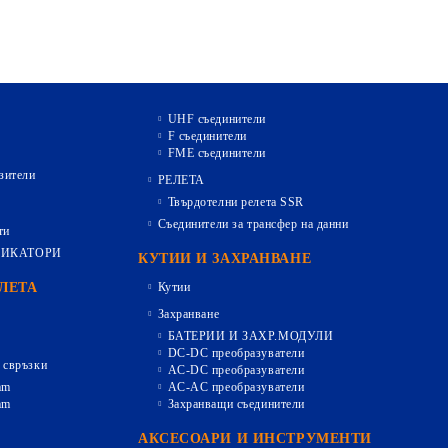
UHF съединители
F съединители
FME съединители
зители
РЕЛЕТА
Твърдотелни релета SSR
Съединители за трансфер на данни
ти
ДИКАТОРИ
КУТИИ И ЗАХРАНВАНЕ
ЕЛЕТА
Кутии
Захранване
БАТЕРИИ И ЗАХР.МОДУЛИ
DC-DC преобразуватели
 свръзки
AC-DC преобразуватели
mm
AC-AC преобразуватели
mm
Захранващи съединители
АКСЕСОАРИ И ИНСТРУМЕНТИ