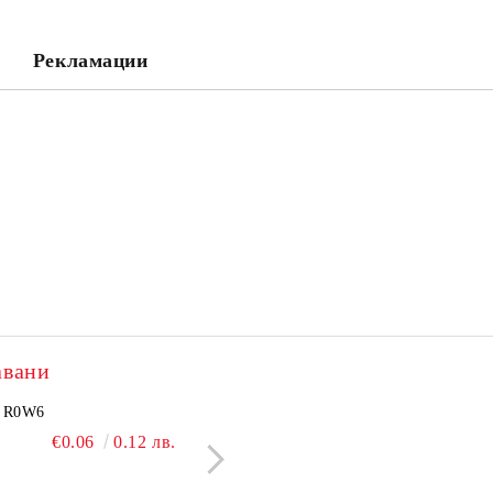
Съгласен съм с
Политика
Ние ще се свържем с вас в рамки
Рекламации
авани
2505N
R0W6
NCP1251BSN100T1G
BC550C
€3.60
€0.06
7.04 лв.
0.12 лв.
€2.40
€0.09
4.69 лв.
0.18 л