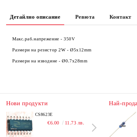
Детайлно описание
Ревюта
Контакт
Макс.раб.напрежение - 350V
Размери на резистор 2W -
Ø5x12mm
Размери на изводине -
Ø0.7x28mm
Нови продукти
Най-прод
CS8623E
IRL
€6.00
11.73 лв.