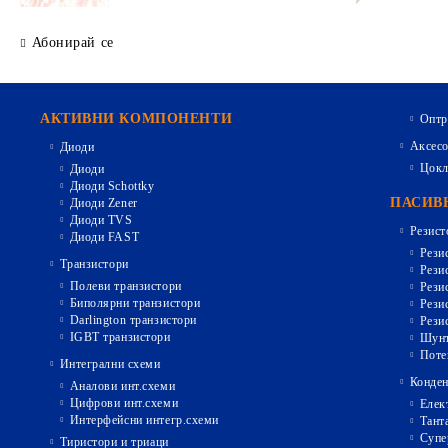
Абонирай се
АКТИВНИ КОМПОНЕНТИ
Оптр
Аксесо
Диоди
Цокл
Диоди
Диоди Schottky
ПАСИВ
Диоди Zener
Диоди TVS
Резист
Диоди FAST
Рези
Транзистори
Рези
Полеви транзистори
Рези
Биполярни транзистори
Рези
Darlington транзистори
Рези
IGBT транзистори
Шунт
Поте
Интегрални схеми
Конден
Аналови инт.схеми
Цифрови инт.схеми
Елек
Интерфейсни интегр.схеми
Тант
Супе
Тиристори и триаци