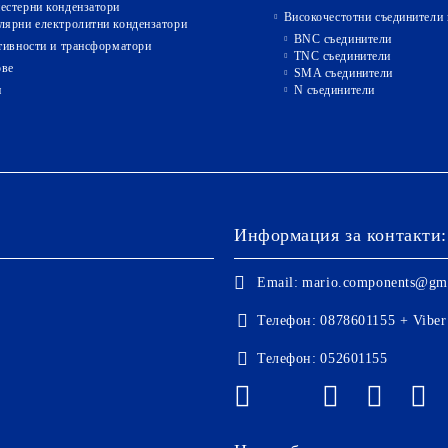
естерни кондензатори
Високочестотни съединители 
лярни електролитни кондензатори
BNC съединители
ивности и трансформатори
TNC съединители
ове
SMA съединители
и
N съединители
Информация за контакти:
Email:
mario.components@gm
Телефон:
0878601155 + Viber
Телефон:
052601155