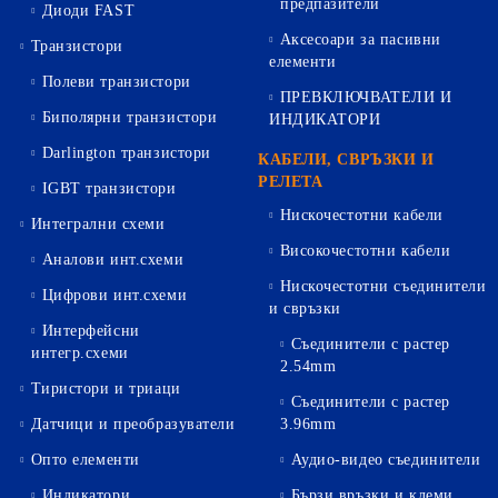
предпазители
Диоди FAST
Аксесоари за пасивни
Транзистори
елементи
Полеви транзистори
ПРЕВКЛЮЧВАТЕЛИ И
Биполярни транзистори
ИНДИКАТОРИ
Darlington транзистори
КАБЕЛИ, СВРЪЗКИ И
РЕЛЕТА
IGBT транзистори
Нискочестотни кабели
Интегрални схеми
Високочестотни кабели
Аналови инт.схеми
Нискочестотни съединители
Цифрови инт.схеми
и свръзки
Интерфейсни
Съединители с растер
интегр.схеми
2.54mm
Тиристори и триаци
Съединители с растер
Датчици и преобразуватели
3.96mm
Опто елементи
Аудио-видео съединители
Индикатори
Бързи връзки и клеми