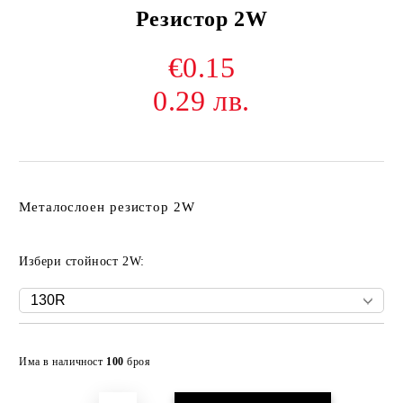
Резистор 2W
€0.15
0.29 лв.
Металослоен резистор 2W
Избери стойност 2W:
Добави в желани
Има в наличност
100
броя