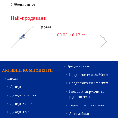
Абонирай се
Най-продавани
R0W6
€0.06
0.12 лв.
Предпазители
АКТИВНИ КОМПОНЕНТИ
Предпазители 5х20mm
Диоди
Предпазители 6х32mm
Диоди
Гнезда и държачи за
Диоди Schottky
предпазители
Диоди Zener
Термо предпазители
Диоди TVS
Автомобилни