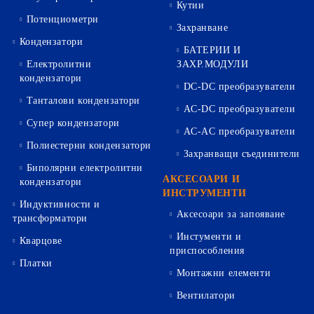
Кутии
Потенциометри
Захранване
Кондензатори
БАТЕРИИ И
Електролитни
ЗАХР.МОДУЛИ
кондензатори
DC-DC преобразуватели
Танталови кондензатори
AC-DC преобразуватели
Супер кондензатори
AC-AC преобразуватели
Полиестерни кондензатори
Захранващи съединители
Биполярни електролитни
АКСЕСОАРИ И
кондензатори
ИНСТРУМЕНТИ
Индуктивности и
Аксесоари за запояване
трансформатори
Инстументи и
Кварцове
приспособления
Платки
Монтажни елементи
Вентилатори