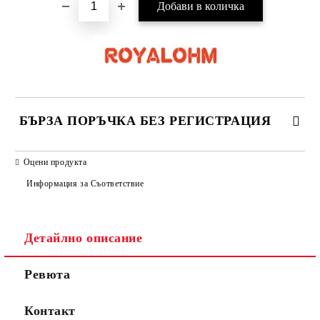
БЪРЗА ПОРЪЧКА БЕЗ РЕГИСТРАЦИЯ
САМО ПОПЪЛНЕТЕ 2 ПОЛЕТА
Оцени продукта
Информация за Съответствие
Съгласен съм с
Политиката за лични данни
Детайлно описание
Ние ще се свържем с вас в рамките на работния ден.
Ревюта
Контакт