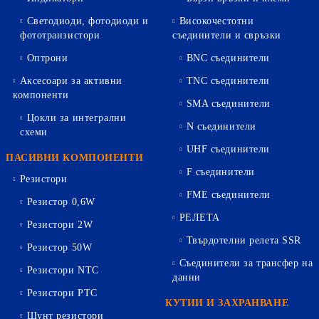
Светодиоди, фотодиоди и
Високочестотни
фототранзистори
съединители и свръзки
Оптрони
BNC съединители
Аксесоари за активни
TNC съединители
компоненти
SMA съединители
Цокли за интегрални
N съединители
схеми
UHF съединители
ПАСИВНИ КОМПОНЕНТИ
F съединители
Резистори
FME съединители
Резистор 0,6W
РЕЛЕТА
Резистори 2W
Твърдотелни релета SSR
Резистор 50W
Съединители за трансфер на
Резистори NTC
данни
Резистори PTC
КУТИИ И ЗАХРАНВАНЕ
Шунт резистори