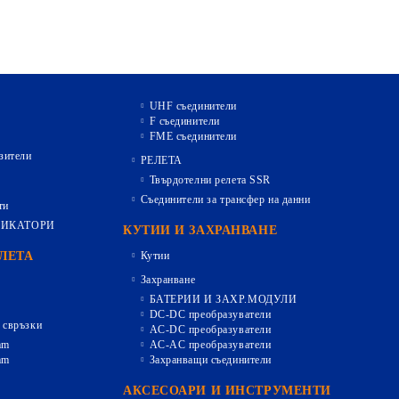
UHF съединители
F съединители
FME съединители
зители
РЕЛЕТА
Твърдотелни релета SSR
Съединители за трансфер на данни
ти
ДИКАТОРИ
КУТИИ И ЗАХРАНВАНЕ
ЕЛЕТА
Кутии
Захранване
БАТЕРИИ И ЗАХР.МОДУЛИ
DC-DC преобразуватели
 свръзки
AC-DC преобразуватели
mm
AC-AC преобразуватели
mm
Захранващи съединители
АКСЕСОАРИ И ИНСТРУМЕНТИ