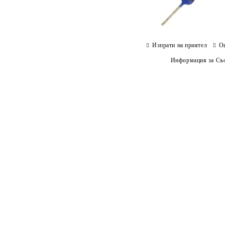
Изпрати на приятел
О
Информация за Съо