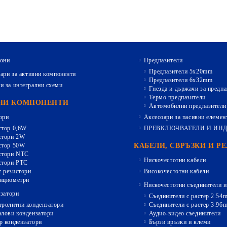
они
Предпазители
Предпазители 5х20mm
ари за активни компоненти
Предпазители 6х32mm
и за интегрални схеми
Гнезда и държачи за предпа
Термо предпазители
НИ КОМПОНЕНТИ
Автомобилни предпазители
ори
Аксесоари за пасивни елемен
стор 0,6W
ПРЕВКЛЮЧВАТЕЛИ И ИН
стори 2W
стор 50W
КАБЕЛИ, СВРЪЗКИ И Р
стори NTC
Нискочестотни кабели
стори PTC
 резистори
Високочестотни кабели
нциометри
Нискочестотни съединители и
затори
Съединители с растер 2.54
тролитни кондензатори
Съединители с растер 3.96
алови кондензатори
Аудио-видео съединители
р кондензатори
Бързи връзки и клеми