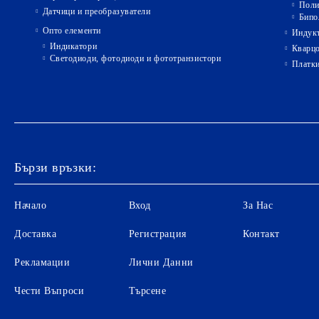
Поли
Датчици и преобразуватели
Бипо
Опто елементи
Индукт
Индикатори
Кварц
Светодиоди, фотодиоди и фототранзистори
Платк
Бързи връзки:
Начало
Вход
За Нас
Доставка
Регистрация
Контакт
Рекламации
Лични Данни
Чести Въпроси
Търсене