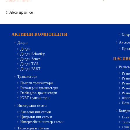
Абонирай се
АКТИВНИ КОМПОНЕНТИ
Оптр
Аксесо
Диоди
Цокл
Диоди
Диоди Schottky
ПАСИВ
Диоди Zener
Диоди TVS
Резист
Диоди FAST
Рези
Транзистори
Рези
Полеви транзистори
Рези
Биполярни транзистори
Рези
Darlington транзистори
Рези
IGBT транзистори
Шунт
Поте
Интегрални схеми
Конден
Аналови инт.схеми
Цифрови инт.схеми
Елек
Интерфейсни интегр.схеми
Тант
Супе
Тиристори и триаци