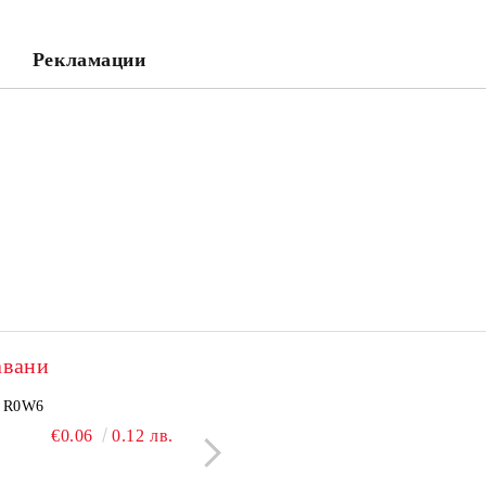
Съгласен съм с
Политика
Ние ще се свържем с вас в рамки
Рекламации
авани
2505N
R0W6
NCP1251BSN100T1G
BC550C
€3.60
€0.06
7.04 лв.
0.12 лв.
€2.40
€0.09
4.69 лв.
0.18 л