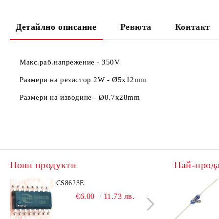
Детайлно описание
Ревюта
Контакт
Макс.раб.напрежение - 350V
Размери на резистор 2W -
Ø5x12mm
Размери на изводине -
Ø0.7x28mm
Нови продукти
Най-прод
CS8623E
IRL
€6.00
11.73 лв.