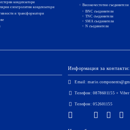
естерни кондензатори
Високочестотни съединители 
лярни електролитни кондензатори
BNC съединители
ивности и трансформатори
TNC съединители
ове
SMA съединители
и
N съединители
Информация за контакти:
Email:
mario.components@gm
Телефон:
0878601155 + Viber
Телефон:
052601155