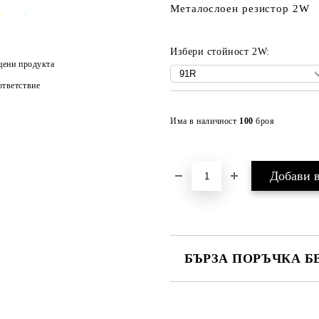
Металослоен резистор 2W
Избери стойност 2W:
цени продукта
тветствие
Има в наличност
100
броя
БЪРЗА ПОРЪЧКА Б
САМО ПОПЪЛНЕТЕ 2 ПОЛЕТА