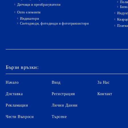
Поли
Датчици и преобразуватели
Бипо
Опто елементи
Индукт
Индикатори
Кварц
Светодиоди, фотодиоди и фототранзистори
Платк
Бързи връзки:
Начало
Вход
За Нас
Доставка
Регистрация
Контакт
Рекламации
Лични Данни
Чести Въпроси
Търсене