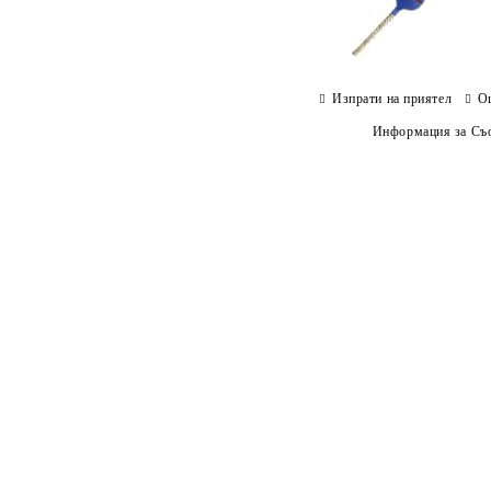
Изпрати на приятел
О
Информация за Съо