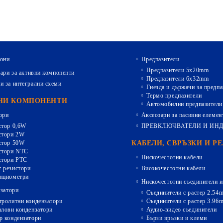
они
Предпазители
Предпазители 5х20mm
ари за активни компоненти
Предпазители 6х32mm
и за интегрални схеми
Гнезда и държачи за предпа
Термо предпазители
НИ КОМПОНЕНТИ
Автомобилни предпазители
ори
Аксесоари за пасивни елемен
стор 0,6W
ПРЕВКЛЮЧВАТЕЛИ И ИН
стори 2W
стор 50W
КАБЕЛИ, СВРЪЗКИ И Р
стори NTC
Нискочестотни кабели
стори PTC
 резистори
Високочестотни кабели
нциометри
Нискочестотни съединители и
затори
Съединители с растер 2.54
тролитни кондензатори
Съединители с растер 3.96
алови кондензатори
Аудио-видео съединители
р кондензатори
Бързи връзки и клеми