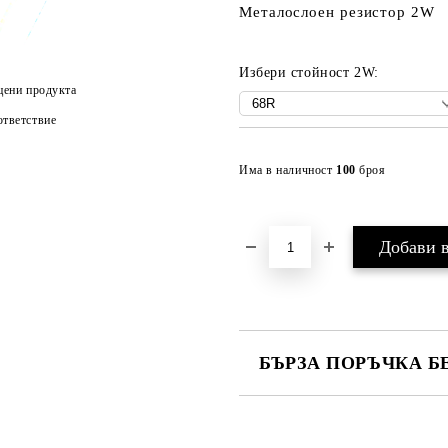
Металослоен резистор 2W
Избери стойност 2W:
цени продукта
тветствие
Има в наличност
100
броя
БЪРЗА ПОРЪЧКА Б
САМО ПОПЪЛНЕТЕ 2 ПОЛЕТА