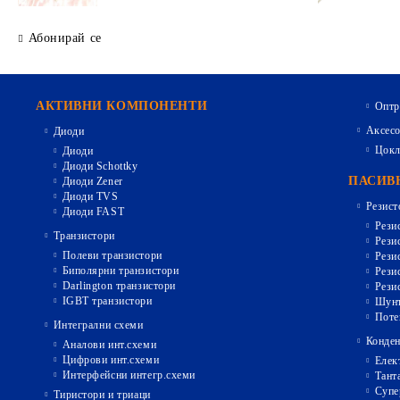
Абонирай се
АКТИВНИ КОМПОНЕНТИ
Оптр
Аксесо
Диоди
Цокл
Диоди
Диоди Schottky
ПАСИВ
Диоди Zener
Диоди TVS
Резист
Диоди FAST
Рези
Транзистори
Рези
Полеви транзистори
Рези
Биполярни транзистори
Рези
Darlington транзистори
Рези
IGBT транзистори
Шунт
Поте
Интегрални схеми
Конден
Аналови инт.схеми
Цифрови инт.схеми
Елек
Интерфейсни интегр.схеми
Тант
Супе
Тиристори и триаци