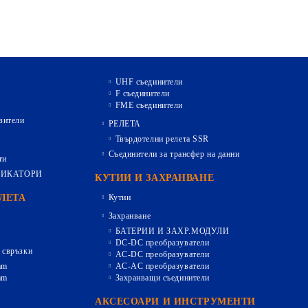
UHF съединители
F съединители
FME съединители
зители
РЕЛЕТА
Твърдотелни релета SSR
Съединители за трансфер на данни
ти
ДИКАТОРИ
КУТИИ И ЗАХРАНВАНЕ
ЕЛЕТА
Кутии
Захранване
БАТЕРИИ И ЗАХР.МОДУЛИ
DC-DC преобразуватели
 свръзки
AC-DC преобразуватели
mm
AC-AC преобразуватели
mm
Захранващи съединители
АКСЕСОАРИ И ИНСТРУМЕНТИ