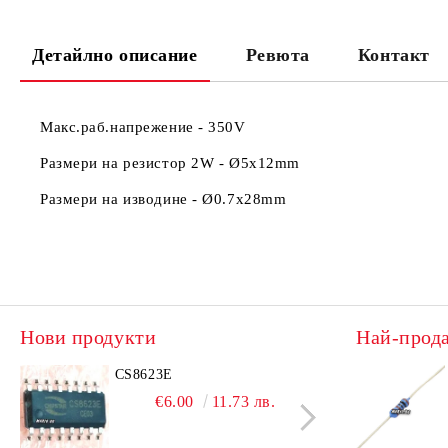
Детайлно описание
Ревюта
Контакт
Макс.раб.напрежение - 350V
Размери на резистор 2W -
Ø5x12mm
Размери на изводине -
Ø0.7x28mm
Нови продукти
Най-прод
CS8623E
IRL
€6.00
11.73 лв.