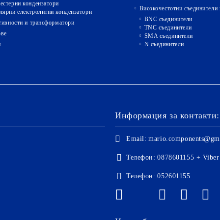
естерни кондензатори
Високочестотни съединители 
лярни електролитни кондензатори
BNC съединители
ивности и трансформатори
TNC съединители
ове
SMA съединители
и
N съединители
Информация за контакти:
Email:
mario.components@gm
Телефон:
0878601155 + Viber
Телефон:
052601155