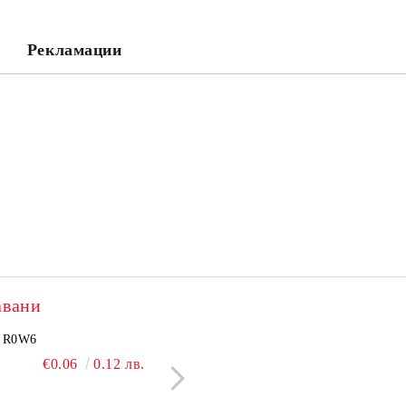
Съгласен съм с
Политика
Ние ще се свържем с вас в рамки
Рекламации
авани
2505N
R0W6
NCP1251BSN100T1G
BC550C
€3.60
€0.06
7.04 лв.
0.12 лв.
€2.40
€0.09
4.69 лв.
0.18 л