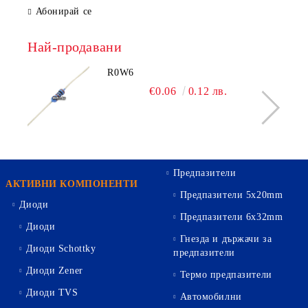
Абонирай се
Най-продавани
R0W6
€0.06
0.12 лв.
Предпазители
АКТИВНИ КОМПОНЕНТИ
Предпазители 5х20mm
Диоди
Предпазители 6х32mm
Диоди
Гнезда и държачи за
Диоди Schottky
предпазители
Диоди Zener
Термо предпазители
Диоди TVS
Автомобилни