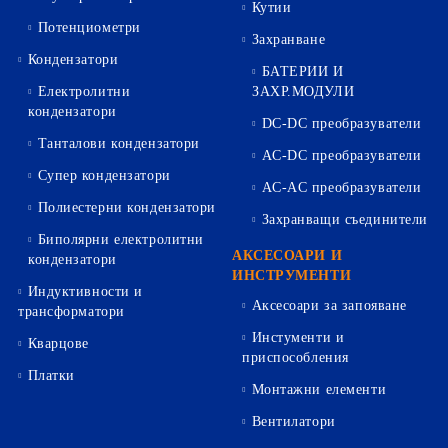
Кутии
Потенциометри
Захранване
Кондензатори
БАТЕРИИ И
Електролитни
ЗАХР.МОДУЛИ
кондензатори
DC-DC преобразуватели
Танталови кондензатори
AC-DC преобразуватели
Супер кондензатори
AC-AC преобразуватели
Полиестерни кондензатори
Захранващи съединители
Биполярни електролитни
АКСЕСОАРИ И
кондензатори
ИНСТРУМЕНТИ
Индуктивности и
Аксесоари за запояване
трансформатори
Инстументи и
Кварцове
приспособления
Платки
Монтажни елементи
Вентилатори