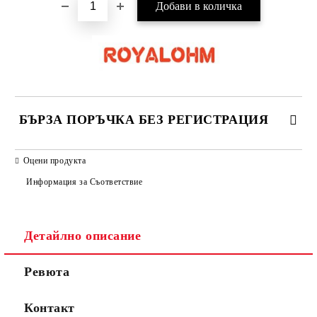
БЪРЗА ПОРЪЧКА БЕЗ РЕГИСТРАЦИЯ
САМО ПОПЪЛНЕТЕ 2 ПОЛЕТА
Оцени продукта
Информация за Съответствие
Съгласен съм с
Политиката за лични данни
Детайлно описание
Ние ще се свържем с вас в рамките на работния ден.
Ревюта
Контакт