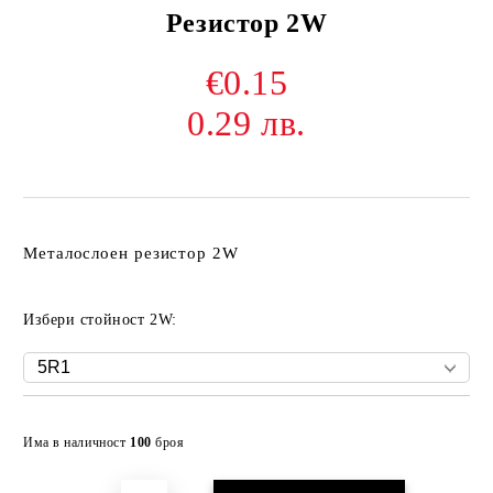
Резистор 2W
€0.15
0.29 лв.
Металослоен резистор 2W
Избери стойност 2W:
Добави в желани
Има в наличност
100
броя