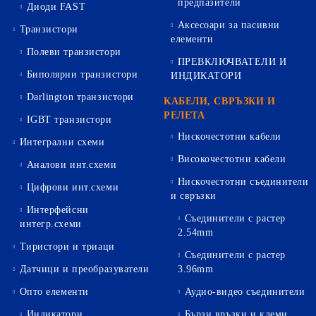
предпазители
Диоди FAST
Аксесоари за пасивни
Транзистори
елементи
Полеви транзистори
ПРЕВКЛЮЧВАТЕЛИ И
Биполярни транзистори
ИНДИКАТОРИ
Darlington транзистори
КАБЕЛИ, СВРЪЗКИ И
РЕЛЕТА
IGBT транзистори
Нискочестотни кабели
Интегрални схеми
Високочестотни кабели
Аналови инт.схеми
Нискочестотни съединители
Цифрови инт.схеми
и свръзки
Интерфейсни
Съединители с растер
интегр.схеми
2.54mm
Тиристори и триаци
Съединители с растер
Датчици и преобразуватели
3.96mm
Опто елементи
Аудио-видео съединители
Индикатори
Бързи връзки и клеми