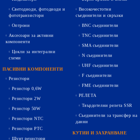
Светодиоди, фотодиоди и
Високочестотни
фототранзистори
съединители и свръзки
Оптрони
BNC съединители
Аксесоари за активни
TNC съединители
компоненти
SMA съединители
Цокли за интегрални
N съединители
схеми
UHF съединители
ПАСИВНИ КОМПОНЕНТИ
F съединители
Резистори
FME съединители
Резистор 0,6W
РЕЛЕТА
Резистори 2W
Твърдотелни релета SSR
Резистор 50W
Съединители за трансфер на
Резистори NTC
данни
Резистори PTC
КУТИИ И ЗАХРАНВАНЕ
Шунт резистори