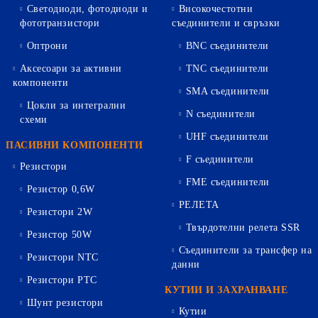
Светодиоди, фотодиоди и
Високочестотни
фототранзистори
съединители и свръзки
Оптрони
BNC съединители
Аксесоари за активни
TNC съединители
компоненти
SMA съединители
Цокли за интегрални
N съединители
схеми
UHF съединители
ПАСИВНИ КОМПОНЕНТИ
F съединители
Резистори
FME съединители
Резистор 0,6W
РЕЛЕТА
Резистори 2W
Твърдотелни релета SSR
Резистор 50W
Съединители за трансфер на
Резистори NTC
данни
Резистори PTC
КУТИИ И ЗАХРАНВАНЕ
Шунт резистори
Кутии