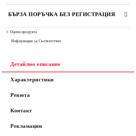
БЪРЗА ПОРЪЧКА БЕЗ РЕГИСТРАЦИЯ
САМО ПОПЪЛНЕТЕ 2 ПОЛЕТА
Оцени продукта
Информация за Съответствие
Съгласен съм с
Политиката за лични данни
Детайлно описание
Ние ще се свържем с вас в рамките на работния ден.
Характеристики
Ревюта
Контакт
Рекламации