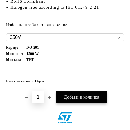
● RoHS Compliant
● Halogen-free according to IEC 61249-2-21
Избор на пробивно напрежение:
Корпус:
DO-201
Мощност:
1500
W
Монтаж:
THT
Добави в желани
Има в наличност
3
броя