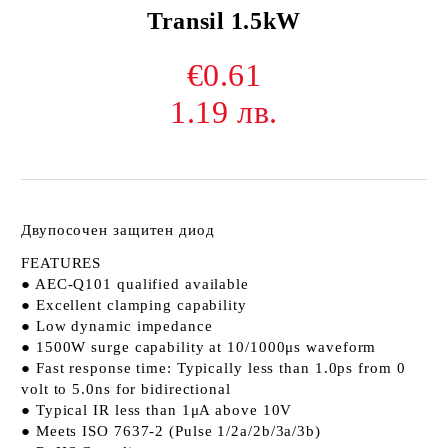
Transil 1.5kW
€0.61
1.19 лв.
Двупосочен защитен диод
FEATURES
● AEC-Q101 qualified available
● Excellent clamping capability
● Low dynamic impedance
● 1500W surge capability at 10/1000μs waveform
● Fast response time: Typically less than 1.0ps from 0
volt to 5.0ns for bidirectional
● Typical IR less than 1μA above 10V
● Meets ISO 7637-2 (Pulse 1/2a/2b/3a/3b)