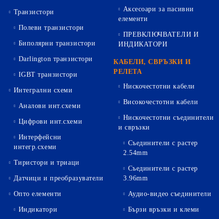
Аксесоари за пасивни
Транзистори
елементи
Полеви транзистори
ПРЕВКЛЮЧВАТЕЛИ И
Биполярни транзистори
ИНДИКАТОРИ
Darlington транзистори
КАБЕЛИ, СВРЪЗКИ И
РЕЛЕТА
IGBT транзистори
Нискочестотни кабели
Интегрални схеми
Високочестотни кабели
Аналови инт.схеми
Нискочестотни съединители
Цифрови инт.схеми
и свръзки
Интерфейсни
Съединители с растер
интегр.схеми
2.54mm
Тиристори и триаци
Съединители с растер
Датчици и преобразуватели
3.96mm
Опто елементи
Аудио-видео съединители
Индикатори
Бързи връзки и клеми