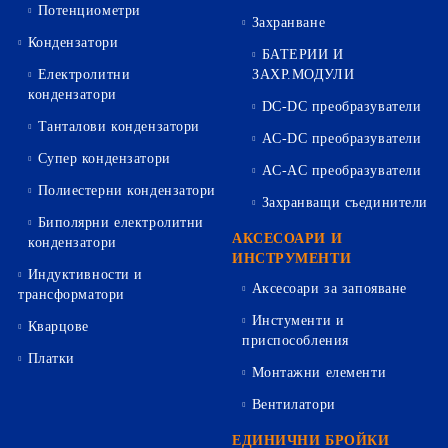
Потенциометри
Захранване
Кондензатори
БАТЕРИИ И
Електролитни
ЗАХР.МОДУЛИ
кондензатори
DC-DC преобразуватели
Танталови кондензатори
AC-DC преобразуватели
Супер кондензатори
AC-AC преобразуватели
Полиестерни кондензатори
Захранващи съединители
Биполярни електролитни
АКСЕСОАРИ И
кондензатори
ИНСТРУМЕНТИ
Индуктивности и
Аксесоари за запояване
трансформатори
Инстументи и
Кварцове
приспособления
Платки
Монтажни елементи
Вентилатори
ЕДИНИЧНИ БРОЙКИ