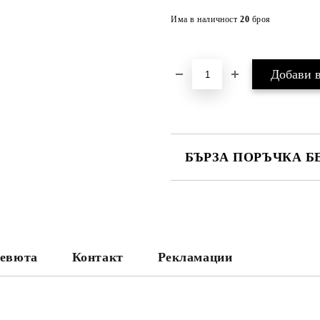
Има в наличност
20
броя
БЪРЗА ПОРЪЧКА Б
САМО ПОПЪЛНЕТЕ 2 ПОЛЕТА
Съгласен съм с
Политика
Ние ще се свържем с вас в рамки
евюта
Контакт
Рекламации