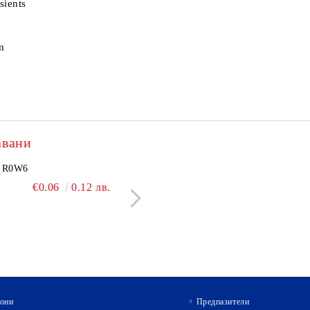
sients
m
авани
2505N
R0W6
NCP1251BSN100T1G
BC550C
€3.60
€0.06
7.04 лв.
0.12 лв.
€2.40
€0.09
4.69 лв.
0.18 л
они
Предпазители