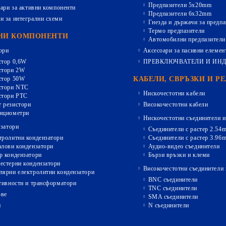
Предпазители 5х20mm
ари за активни компоненти
Предпазители 6х32mm
и за интегрални схеми
Гнезда и държачи за предпа
Термо предпазители
НИ КОМПОНЕНТИ
Автомобилни предпазители
ори
Аксесоари за пасивни елемен
стор 0,6W
ПРЕВКЛЮЧВАТЕЛИ И ИН
стори 2W
стор 50W
КАБЕЛИ, СВРЪЗКИ И Р
стори NTC
Нискочестотни кабели
стори PTC
 резистори
Високочестотни кабели
нциометри
Нискочестотни съединители и
затори
Съединители с растер 2.54
тролитни кондензатори
Съединители с растер 3.96
алови кондензатори
Аудио-видео съединители
р кондензатори
Бързи връзки и клеми
естерни кондензатори
Високочестотни съединители 
лярни електролитни кондензатори
BNC съединители
ивности и трансформатори
TNC съединители
ове
SMA съединители
и
N съединители