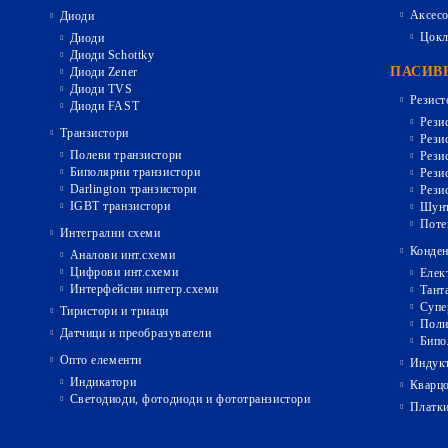
Аксесо
Диоди
Цокл
Диоди
Диоди Schottky
ПАСИВ
Диоди Zener
Диоди TVS
Резист
Диоди FAST
Рези
Транзистори
Рези
Полеви транзистори
Рези
Биполярни транзистори
Рези
Darlington транзистори
Рези
IGBT транзистори
Шунт
Поте
Интегрални схеми
Конден
Аналови инт.схеми
Цифрови инт.схеми
Елек
Интерфейсни интегр.схеми
Тант
Супе
Тиристори и триаци
Поли
Датчици и преобразуватели
Бипо
Опто елементи
Индукт
Индикатори
Кварц
Светодиоди, фотодиоди и фототранзистори
Платк