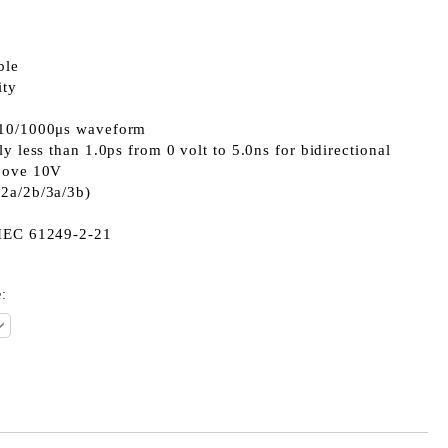
ble
ity
 10/1000μs waveform
ly less than 1.0ps from 0 volt to 5.0ns for bidirectional
above 10V
/2a/2b/3a/3b)
 IEC 61249-2-21
: