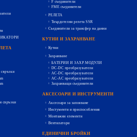
F съединители
FME съединители
зители
РЕЛЕТА
Твърдотелни релета SSR
Съединители за трансфер на данни
ти
ДИКАТОРИ
КУТИИ И ЗАХРАНВАНЕ
ЕЛЕТА
Кутии
Захранване
БАТЕРИИ И ЗАХР.МОДУЛИ
DC-DC преобразуватели
 свръзки
AC-DC преобразуватели
mm
AC-AC преобразуватели
mm
Захранващи съединители
АКСЕСОАРИ И ИНСТРУМЕНТИ
и свръзки
Аксесоари за запояване
Инстументи и приспособления
Монтажни елементи
Вентилатори
ЕДИНИЧНИ БРОЙКИ