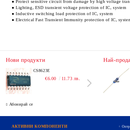
● Protect sensitive circuit from damage by high voltage tran
● Lighting, ESD transient voltage protection of IC, system
● Inductive switching load protection of IC, system
● Electrical Fast Transient Immunity protection of IC, syste
Нови продукти
Най-прод
CS8623E
IRL
€6.00
11.73 лв.
Абонирай се
АКТИВНИ КОМПОНЕНТИ
Оптр