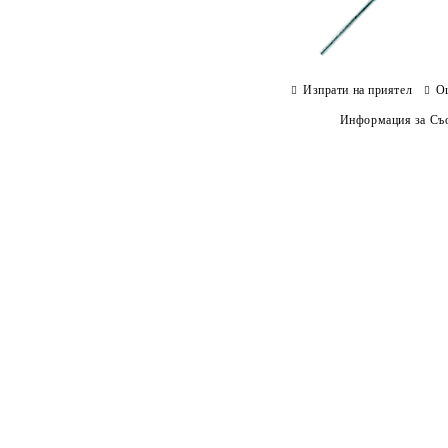
Изпрати на приятел
О
Информация за Съо