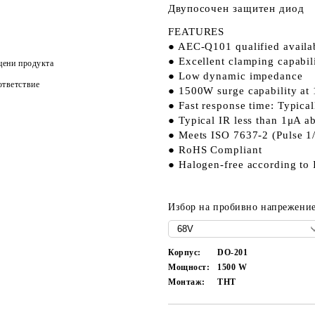
Двупосочен защитен диод
FEATURES
● AEC-Q101 qualified availa
● Excellent clamping capabil
цени продукта
● Low dynamic impedance
тветствие
● 1500W surge capability at
● Fast response time: Typical
● Typical IR less than 1μA 
● Meets ISO 7637-2 (Pulse 1
● RoHS Compliant
● Halogen-free according to
Избор на пробивно напрежение
Корпус:
DO-201
Мощност:
1500
W
Монтаж:
THT