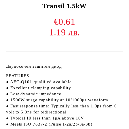
Transil 1.5kW
€0.61
1.19 лв.
Двупосочен защитен диод
FEATURES
● AEC-Q101 qualified available
● Excellent clamping capability
● Low dynamic impedance
● 1500W surge capability at 10/1000μs waveform
● Fast response time: Typically less than 1.0ps from 0
volt to 5.0ns for bidirectional
● Typical IR less than 1μA above 10V
● Meets ISO 7637-2 (Pulse 1/2a/2b/3a/3b)