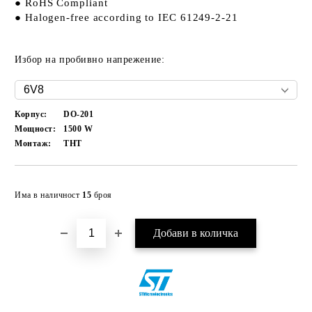
● RoHS Compliant
● Halogen-free according to IEC 61249-2-21
Избор на пробивно напрежение:
Корпус:
DO-201
Мощност:
1500
W
Монтаж:
THT
Добави в желани
Има в наличност
15
броя