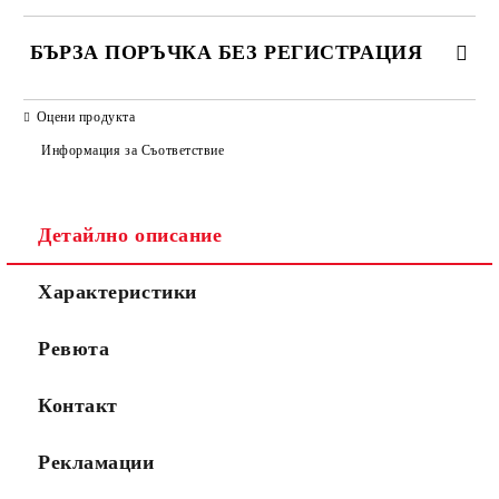
БЪРЗА ПОРЪЧКА БЕЗ РЕГИСТРАЦИЯ
САМО ПОПЪЛНЕТЕ 2 ПОЛЕТА
Оцени продукта
Информация за Съответствие
Съгласен съм с
Политиката за лични данни
Детайлно описание
Ние ще се свържем с вас в рамките на работния ден.
Характеристики
Ревюта
Контакт
Рекламации