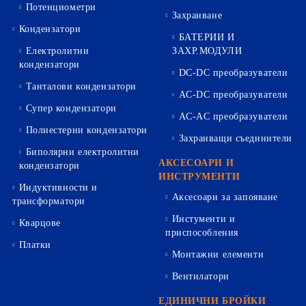
Потенциометри
Захранване
Кондензатори
БАТЕРИИ И
Електролитни
ЗАХР.МОДУЛИ
кондензатори
DC-DC преобразуватели
Танталови кондензатори
AC-DC преобразуватели
Супер кондензатори
AC-AC преобразуватели
Полиестерни кондензатори
Захранващи съединители
Биполярни електролитни
АКСЕСОАРИ И
кондензатори
ИНСТРУМЕНТИ
Индуктивности и
Аксесоари за запояване
трансформатори
Инстументи и
Кварцове
приспособления
Платки
Монтажни елементи
Вентилатори
ЕДИНИЧНИ БРОЙКИ