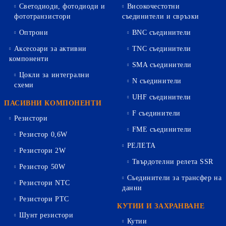
Светодиоди, фотодиоди и
Високочестотни
фототранзистори
съединители и свръзки
Оптрони
BNC съединители
Аксесоари за активни
TNC съединители
компоненти
SMA съединители
Цокли за интегрални
N съединители
схеми
UHF съединители
ПАСИВНИ КОМПОНЕНТИ
F съединители
Резистори
FME съединители
Резистор 0,6W
РЕЛЕТА
Резистори 2W
Твърдотелни релета SSR
Резистор 50W
Съединители за трансфер на
Резистори NTC
данни
Резистори PTC
КУТИИ И ЗАХРАНВАНЕ
Шунт резистори
Кутии