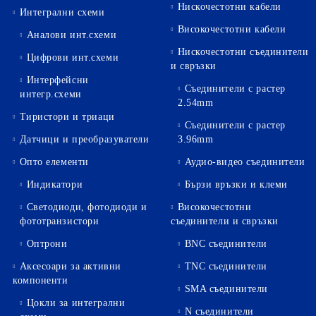
Нискочестотни кабели
Интегрални схеми
Високочестотни кабели
Аналови инт.схеми
Нискочестотни съединители
Цифрови инт.схеми
и свръзки
Интерфейсни
Съединители с растер
интегр.схеми
2.54mm
Тиристори и триаци
Съединители с растер
Датчици и преобразуватели
3.96mm
Опто елементи
Аудио-видео съединители
Индикатори
Бързи връзки и клеми
Светодиоди, фотодиоди и
Високочестотни
фототранзистори
съединители и свръзки
Оптрони
BNC съединители
Аксесоари за активни
TNC съединители
компоненти
SMA съединители
Цокли за интегрални
N съединители