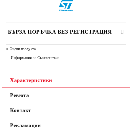
БЪРЗА ПОРЪЧКА БЕЗ РЕГИСТРАЦИЯ
САМО ПОПЪЛНЕТЕ 2 ПОЛЕТА
Оцени продукта
Информация за Съответствие
Съгласен съм с
Политиката за лични данни
Характеристики
Ние ще се свържем с вас в рамките на работния ден.
Ревюта
Контакт
Рекламации