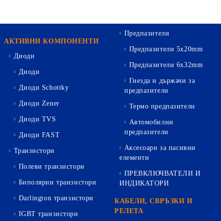
Предпазители
АКТИВНИ КОМПОНЕНТИ
Предпазители 5х20mm
Диоди
Предпазители 6х32mm
Диоди
Гнезда и държачи за
Диоди Schottky
предпазители
Диоди Zener
Термо предпазители
Диоди TVS
Автомобилни
предпазители
Диоди FAST
Аксесоари за пасивни
Транзистори
елементи
Полеви транзистори
ПРЕВКЛЮЧВАТЕЛИ И
Биполярни транзистори
ИНДИКАТОРИ
Darlington транзистори
КАБЕЛИ, СВРЪЗКИ И
РЕЛЕТА
IGBT транзистори