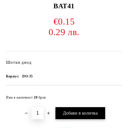
BAT41
€0.15
0.29 лв.
Шотки диод
Корпус:
DO-35
Добави в желани
Има в наличност
20
броя