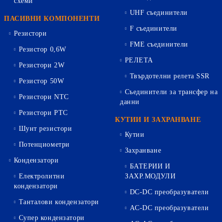
схеми
UHF съединители
ПАСИВНИ КОМПОНЕНТИ
F съединители
Резистори
FME съединители
Резистор 0,6W
РЕЛЕТА
Резистори 2W
Твърдотелни релета SSR
Резистор 50W
Съединители за трансфер на
Резистори NTC
данни
Резистори PTC
КУТИИ И ЗАХРАНВАНЕ
Шунт резистори
Кутии
Потенциометри
Захранване
Кондензатори
БАТЕРИИ И
Електролитни
ЗАХР.МОДУЛИ
кондензатори
DC-DC преобразуватели
Танталови кондензатори
AC-DC преобразуватели
Супер кондензатори