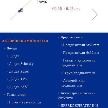
R0W6
€0.06
0.12 лв.
Предпазители
АКТИВНИ КОМПОНЕНТИ
Предпазители 5х20mm
Диоди
Предпазители 6х32mm
Диоди
Гнезда и държачи за
Диоди Schottky
предпазители
Диоди Zener
Термо предпазители
Диоди TVS
Автомобилни
предпазители
Диоди FAST
Аксесоари за пасивни
Транзистори
елементи
Полеви транзистори
ПРЕВКЛЮЧВАТЕЛИ И