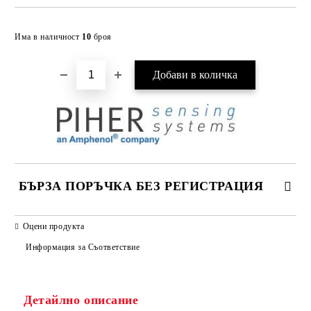
Добави в желани
Има в наличност
10
броя
БЪРЗА ПОРЪЧКА БЕЗ РЕГИСТРАЦИЯ
САМО ПОПЪЛНЕТЕ 2 ПОЛЕТА
Оцени продукта
Информация за Съответствие
Съгласен съм с
Политиката за лични данни
Детайлно описание