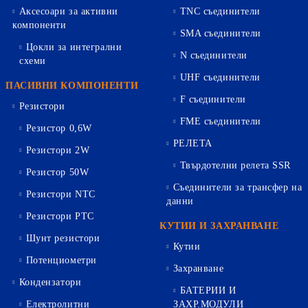
Аксесоари за активни
TNC съединители
компоненти
SMA съединители
Цокли за интегрални
N съединители
схеми
UHF съединители
ПАСИВНИ КОМПОНЕНТИ
F съединители
Резистори
FME съединители
Резистор 0,6W
РЕЛЕТА
Резистори 2W
Твърдотелни релета SSR
Резистор 50W
Съединители за трансфер на
Резистори NTC
данни
Резистори PTC
КУТИИ И ЗАХРАНВАНЕ
Шунт резистори
Кутии
Потенциометри
Захранване
Кондензатори
БАТЕРИИ И
Електролитни
ЗАХР.МОДУЛИ