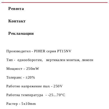
Ние ще се свържем с вас в рамките на работния ден.
Ревюта
Контакт
Рекламации
Производител
- PIHER серия PT15NV
Тип -
еднооборотен,
вертикален монтаж
, линеен
Мощност -
250mW
Толеранс -
±20%
Работно напрежение max -
250V
Работна температура -
-25...70°C
Растер -
5x10mm