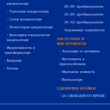
кондензатори
DC-DC преобразуватели
Танталови кондензатори
AC-DC преобразуватели
Супер кондензатори
AC-AC преобразуватели
Полиестерни кондензатори
Захранващи съединители
Биполярни електролитни
АКСЕСОАРИ И
кондензатори
ИНСТРУМЕНТИ
Индуктивности и
Аксесоари за запояване
трансформатори
Инстументи и
Кварцове
приспособления
Платки
Монтажни елементи
Вентилатори
ЕДИНИЧНИ БРОЙКИ
ЗА СВОБОДНОТО ВРЕМЕ