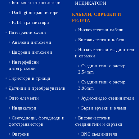
Биполярни транзистори
ИНДИКАТОРИ
Darlington транзистори
КАБЕЛИ, СВРЪЗКИ И
РЕЛЕТА
IGBT транзистори
Нискочестотни кабели
Интегрални схеми
Високочестотни кабели
Аналови инт.схеми
Нискочестотни съединители
Цифрови инт.схеми
и свръзки
Интерфейсни
Съединители с растер
интегр.схеми
2.54mm
Тиристори и триаци
Съединители с растер
Датчици и преобразуватели
3.96mm
Опто елементи
Аудио-видео съединители
Индикатори
Бързи връзки и клеми
Светодиоди, фотодиоди и
Високочестотни
фототранзистори
съединители и свръзки
Оптрони
BNC съединители