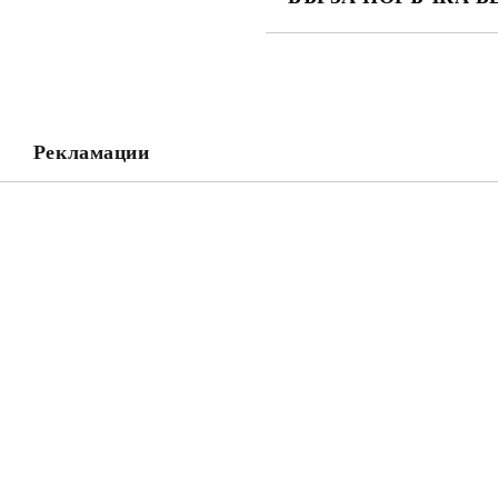
САМО ПОПЪЛНЕТЕ 2 ПОЛЕТА
Съгласен съм с
Политика
Ние ще се свържем с вас в рамки
Рекламации