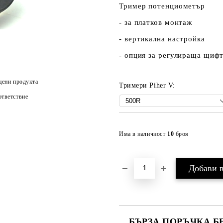
Тример потенциометър
- за платков монтаж
- вертикална настройка
- опция за регулираща щифт
цени продукта
Тримери Piher V:
тветствие
Има в наличност
10
броя
БЪРЗА ПОРЪЧКА Б