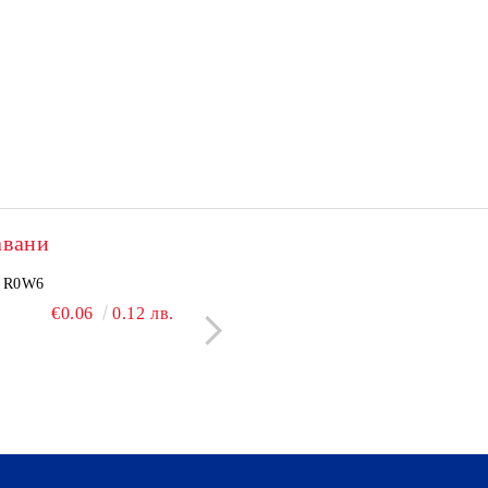
авани
2505N
R0W6
NCP1251BSN100T1G
BC550C
€3.60
€0.06
7.04 лв.
0.12 лв.
€2.40
€0.09
4.69 лв.
0.18 л