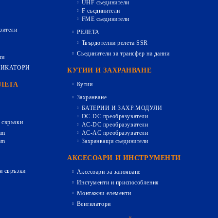
UHF съединители
F съединители
FME съединители
зители
РЕЛЕТА
Твърдотелни релета SSR
Съединители за трансфер на данни
ти
ДИКАТОРИ
КУТИИ И ЗАХРАНВАНЕ
ЕЛЕТА
Кутии
Захранване
БАТЕРИИ И ЗАХР.МОДУЛИ
DC-DC преобразуватели
 свръзки
AC-DC преобразуватели
mm
AC-AC преобразуватели
mm
Захранващи съединители
АКСЕСОАРИ И ИНСТРУМЕНТИ
и свръзки
Аксесоари за запояване
Инстументи и приспособления
Монтажни елементи
Вентилатори