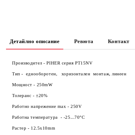
Детайлно описание
Ревюта
Контакт
Производител
- PIHER серия PT15NV
Тип -
еднооборотен,
хо
ризонтален монтаж, линеен
Мощност -
250mW
Толеранс -
±20%
Работно напрежение max -
250V
Работна температура -
-25...70°C
Растер -
12.5x10mm