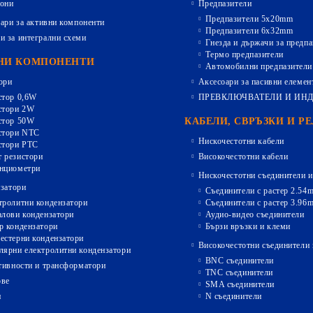
они
Предпазители
Предпазители 5х20mm
ари за активни компоненти
Предпазители 6х32mm
и за интегрални схеми
Гнезда и държачи за предпа
Термо предпазители
НИ КОМПОНЕНТИ
Автомобилни предпазители
ори
Аксесоари за пасивни елемен
стор 0,6W
ПРЕВКЛЮЧВАТЕЛИ И ИН
стори 2W
стор 50W
КАБЕЛИ, СВРЪЗКИ И Р
стори NTC
Нискочестотни кабели
стори PTC
 резистори
Високочестотни кабели
нциометри
Нискочестотни съединители и
затори
Съединители с растер 2.54
тролитни кондензатори
Съединители с растер 3.96
алови кондензатори
Аудио-видео съединители
р кондензатори
Бързи връзки и клеми
естерни кондензатори
Високочестотни съединители 
лярни електролитни кондензатори
BNC съединители
ивности и трансформатори
TNC съединители
ове
SMA съединители
и
N съединители