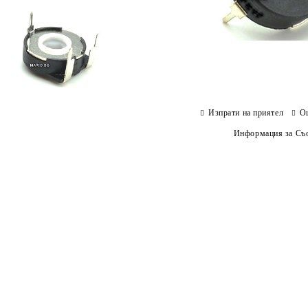
Изпрати на приятел
О
Информация за Съо