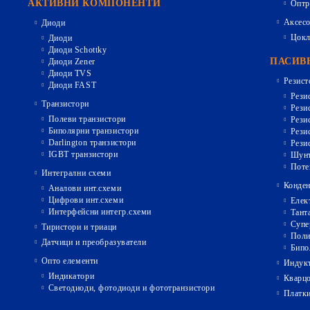
АКТИВНИ КОМПОНЕНТИ
Оптр
Аксесо
Диоди
Цокл
Диоди
Диоди Schottky
ПАСИВ
Диоди Zener
Диоди TVS
Резист
Диоди FAST
Рези
Транзистори
Рези
Полеви транзистори
Рези
Биполярни транзистори
Рези
Darlington транзистори
Рези
IGBT транзистори
Шунт
Поте
Интегрални схеми
Конден
Аналови инт.схеми
Цифрови инт.схеми
Елек
Интерфейсни интегр.схеми
Тант
Супе
Тиристори и триаци
Поли
Датчици и преобразуватели
Бипо
Опто елементи
Индукт
Индикатори
Кварц
Светодиоди, фотодиоди и фототранзистори
Платк