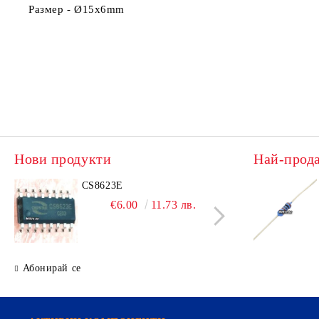
Размер -
Ø15x6mm
Нови продукти
Най-прод
CS8623E
IRL
€6.00
11.73 лв.
Абонирай се