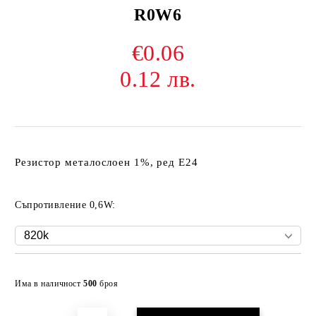
R0W6
€0.06
0.12 лв.
Резистор металослоен 1%, ред Е24
Съпротивление 0,6W:
Добави в желани
Има в наличност
500
броя