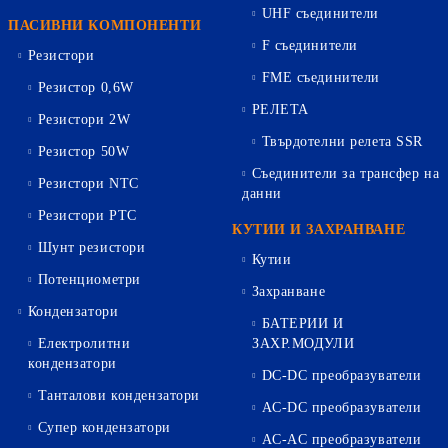
UHF съединители
ПАСИВНИ КОМПОНЕНТИ
F съединители
Резистори
FME съединители
Резистор 0,6W
РЕЛЕТА
Резистори 2W
Твърдотелни релета SSR
Резистор 50W
Съединители за трансфер на
Резистори NTC
данни
Резистори PTC
КУТИИ И ЗАХРАНВАНЕ
Шунт резистори
Кутии
Потенциометри
Захранване
Кондензатори
БАТЕРИИ И
Електролитни
ЗАХР.МОДУЛИ
кондензатори
DC-DC преобразуватели
Танталови кондензатори
AC-DC преобразуватели
Супер кондензатори
AC-AC преобразуватели