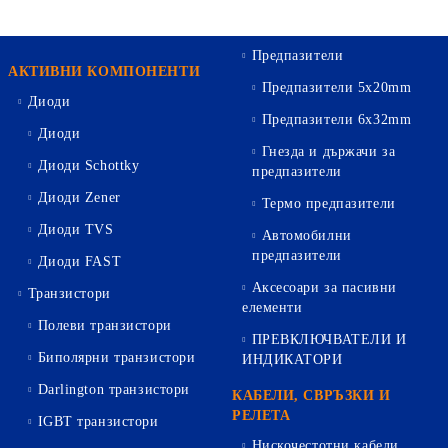
Предпазители
АКТИВНИ КОМПОНЕНТИ
Предпазители 5х20mm
Диоди
Предпазители 6х32mm
Диоди
Гнезда и държачи за
Диоди Schottky
предпазители
Диоди Zener
Термо предпазители
Диоди TVS
Автомобилни
предпазители
Диоди FAST
Аксесоари за пасивни
Транзистори
елементи
Полеви транзистори
ПРЕВКЛЮЧВАТЕЛИ И
Биполярни транзистори
ИНДИКАТОРИ
Darlington транзистори
КАБЕЛИ, СВРЪЗКИ И
РЕЛЕТА
IGBT транзистори
Нискочестотни кабели