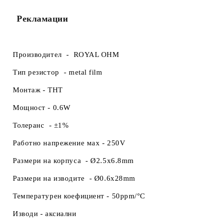
Рекламации
Производител -
ROYAL OHM
Тип резистор -
metal film
Монтаж -
THT
Мощност -
0.6W
Толеранс -
±1%
Работно напрежение маx -
250V
Размери на корпуса
-
Ø2.5x6.8mm
Размери на изводите -
Ø0.6x28mm
Температурен коефициент -
50ppm/°C
Изводи -
аксиални