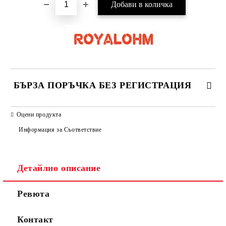
БЪРЗА ПОРЪЧКА БЕЗ РЕГИСТРАЦИЯ
САМО ПОПЪЛНЕТЕ 2 ПОЛЕТА
Оцени продукта
Информация за Съответствие
Съгласен съм с
Политиката за лични данни
Детайлно описание
Ние ще се свържем с вас в рамките на работния ден.
Ревюта
Контакт