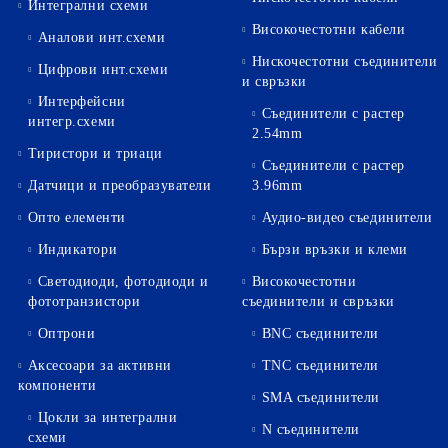
Интегрални схеми
Високочестотни кабели
Аналови инт.схеми
Нискочестотни съединители
Цифрови инт.схеми
и свръзки
Интерфейсни
Съединители с растер
интегр.схеми
2.54mm
Тиристори и триаци
Съединители с растер
Датчици и преобразуватели
3.96mm
Опто елементи
Аудио-видео съединители
Индикатори
Бързи връзки и клеми
Светодиоди, фотодиоди и
Високочестотни
фототранзистори
съединители и свръзки
Оптрони
BNC съединители
Аксесоари за активни
TNC съединители
компоненти
SMA съединители
Цокли за интегрални
N съединители
схеми