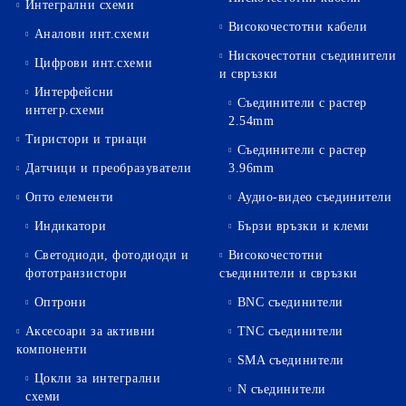
Интегрални схеми
Високочестотни кабели
Аналови инт.схеми
Нискочестотни съединители
Цифрови инт.схеми
и свръзки
Интерфейсни
Съединители с растер
интегр.схеми
2.54mm
Тиристори и триаци
Съединители с растер
Датчици и преобразуватели
3.96mm
Опто елементи
Аудио-видео съединители
Индикатори
Бързи връзки и клеми
Светодиоди, фотодиоди и
Високочестотни
фототранзистори
съединители и свръзки
Оптрони
BNC съединители
Аксесоари за активни
TNC съединители
компоненти
SMA съединители
Цокли за интегрални
N съединители
схеми