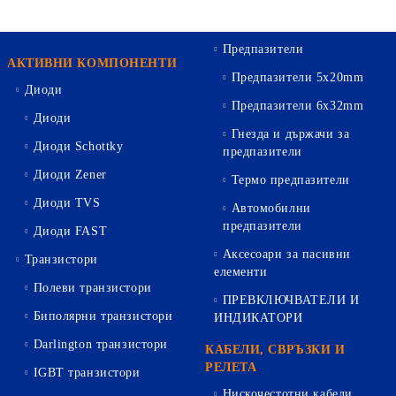
Предпазители
АКТИВНИ КОМПОНЕНТИ
Предпазители 5х20mm
Диоди
Предпазители 6х32mm
Диоди
Гнезда и държачи за
Диоди Schottky
предпазители
Диоди Zener
Термо предпазители
Диоди TVS
Автомобилни
предпазители
Диоди FAST
Аксесоари за пасивни
Транзистори
елементи
Полеви транзистори
ПРЕВКЛЮЧВАТЕЛИ И
Биполярни транзистори
ИНДИКАТОРИ
Darlington транзистори
КАБЕЛИ, СВРЪЗКИ И
РЕЛЕТА
IGBT транзистори
Нискочестотни кабели