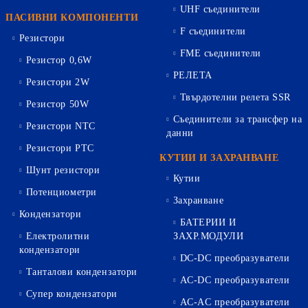
UHF съединители
ПАСИВНИ КОМПОНЕНТИ
F съединители
Резистори
FME съединители
Резистор 0,6W
РЕЛЕТА
Резистори 2W
Твърдотелни релета SSR
Резистор 50W
Съединители за трансфер на
Резистори NTC
данни
Резистори PTC
КУТИИ И ЗАХРАНВАНЕ
Шунт резистори
Кутии
Потенциометри
Захранване
Кондензатори
БАТЕРИИ И
Електролитни
ЗАХР.МОДУЛИ
кондензатори
DC-DC преобразуватели
Танталови кондензатори
AC-DC преобразуватели
Супер кондензатори
AC-AC преобразуватели