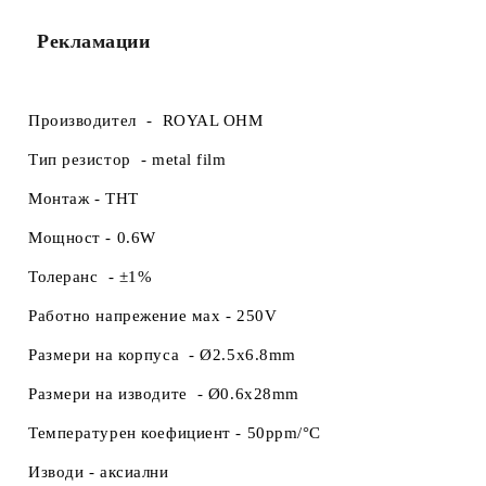
Рекламации
Производител -
ROYAL OHM
Тип резистор -
metal film
Монтаж -
THT
Мощност -
0.6W
Толеранс -
±1%
Работно напрежение маx -
250V
Размери на корпуса
-
Ø2.5x6.8mm
Размери на изводите -
Ø0.6x28mm
Температурен коефициент -
50ppm/°C
Изводи -
аксиални