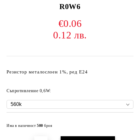
R0W6
€0.06
0.12 лв.
Резистор металослоен 1%, ред Е24
Съпротивление 0,6W:
Добави в желани
Има в наличност
500
броя