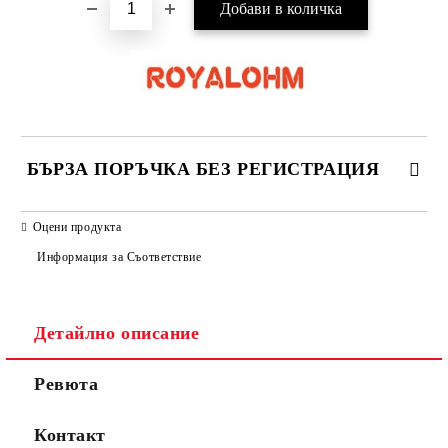
БЪРЗА ПОРЪЧКА БЕЗ РЕГИСТРАЦИЯ
САМО ПОПЪЛНЕТЕ 2 ПОЛЕТА
Оцени продукта
Информация за Съответствие
Съгласен съм с
Политиката за лични данни
Детайлно описание
Ние ще се свържем с вас в рамките на работния ден.
Ревюта
Контакт