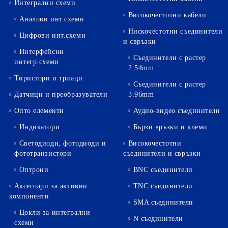
Интегрални схеми
Високочестотни кабели
Аналови инт.схеми
Нискочестотни съединители
Цифрови инт.схеми
и свръзки
Интерфейсни
Съединители с растер
интегр.схеми
2.54mm
Тиристори и триаци
Съединители с растер
Датчици и преобразуватели
3.96mm
Опто елементи
Аудио-видео съединители
Индикатори
Бързи връзки и клеми
Светодиоди, фотодиоди и
Високочестотни
фототранзистори
съединители и свръзки
Оптрони
BNC съединители
Аксесоари за активни
TNC съединители
компоненти
SMA съединители
Цокли за интегрални
N съединители
схеми