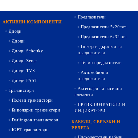
Предпазители
АКТИВНИ КОМПОНЕНТИ
Предпазители 5х20mm
Диоди
Предпазители 6х32mm
Диоди
Гнезда и държачи за
Диоди Schottky
предпазители
Диоди Zener
Термо предпазители
Диоди TVS
Автомобилни
предпазители
Диоди FAST
Аксесоари за пасивни
Транзистори
елементи
Полеви транзистори
ПРЕВКЛЮЧВАТЕЛИ И
Биполярни транзистори
ИНДИКАТОРИ
Darlington транзистори
КАБЕЛИ, СВРЪЗКИ И
РЕЛЕТА
IGBT транзистори
Нискочестотни кабели