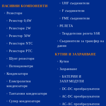
UHF съединители
ПАСИВНИ КОМПОНЕНТИ
F съединители
Резистори
FME съединители
Резистор 0,6W
РЕЛЕТА
Резистори 2W
Твърдотелни релета SSR
Резистор 50W
Съединители за трансфер на
Резистори NTC
данни
Резистори PTC
КУТИИ И ЗАХРАНВАНЕ
Шунт резистори
Кутии
Потенциометри
Захранване
Кондензатори
БАТЕРИИ И
Електролитни
ЗАХР.МОДУЛИ
кондензатори
DC-DC преобразуватели
Танталови кондензатори
AC-DC преобразуватели
Супер кондензатори
AC-AC преобразуватели