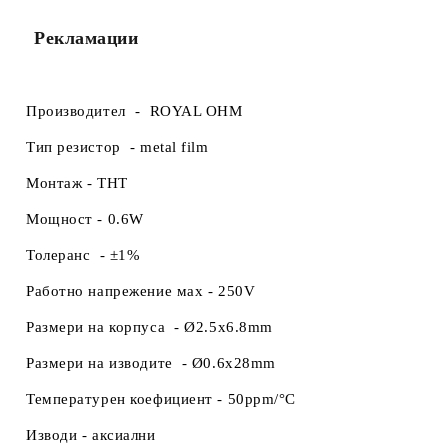
Рекламации
Производител -
ROYAL OHM
Тип резистор -
metal film
Монтаж -
THT
Мощност -
0.6W
Толеранс -
±1%
Работно напрежение маx -
250V
Размери на корпуса
-
Ø2.5x6.8mm
Размери на изводите -
Ø0.6x28mm
Температурен коефициент -
50ppm/°C
Изводи -
аксиални