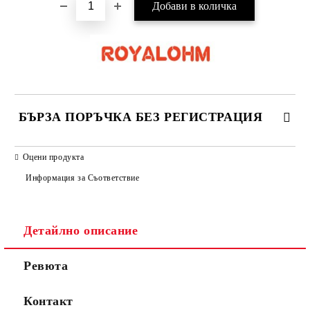
БЪРЗА ПОРЪЧКА БЕЗ РЕГИСТРАЦИЯ
САМО ПОПЪЛНЕТЕ 2 ПОЛЕТА
Оцени продукта
Информация за Съответствие
Съгласен съм с
Политиката за лични данни
Детайлно описание
Ние ще се свържем с вас в рамките на работния ден.
Ревюта
Контакт