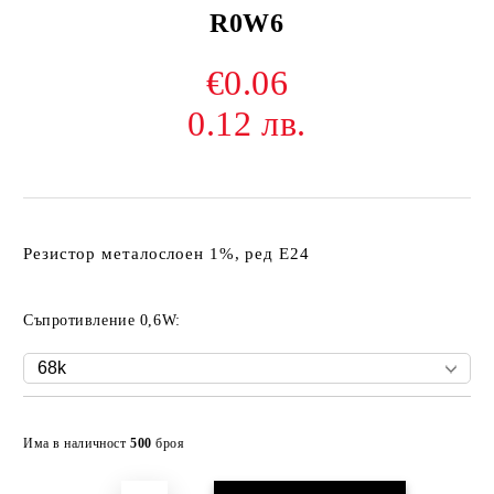
R0W6
€0.06
0.12 лв.
Резистор металослоен 1%, ред Е24
Съпротивление 0,6W:
Добави в желани
Има в наличност
500
броя