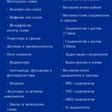
Интегрални схеми
Високочестотни кабели
Аналови инт.схеми
Нискочестотни съединители
Цифрови инт.схеми
и свръзки
Интерфейсни
Съединители с растер
интегр.схеми
2.54mm
Тиристори и триаци
Съединители с растер
Датчици и преобразуватели
3.96mm
Опто елементи
Аудио-видео съединители
Индикатори
Бързи връзки и клеми
Светодиоди, фотодиоди и
Високочестотни
фототранзистори
съединители и свръзки
Оптрони
BNC съединители
Аксесоари за активни
TNC съединители
компоненти
SMA съединители
Цокли за интегрални
N съединители
схеми