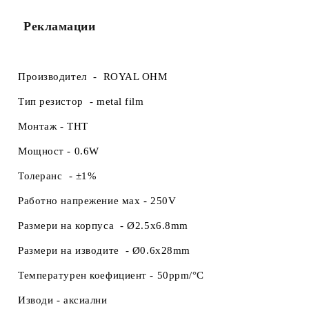
Рекламации
Производител -
ROYAL OHM
Тип резистор -
metal film
Монтаж -
THT
Мощност -
0.6W
Толеранс -
±1%
Работно напрежение маx -
250V
Размери на корпуса
-
Ø2.5x6.8mm
Размери на изводите -
Ø0.6x28mm
Температурен коефициент -
50ppm/°C
Изводи -
аксиални