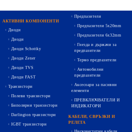
Предпазители
АКТИВНИ КОМПОНЕНТИ
Предпазители 5х20mm
Диоди
Предпазители 6х32mm
Диоди
Гнезда и държачи за
Диоди Schottky
предпазители
Диоди Zener
Термо предпазители
Диоди TVS
Автомобилни
предпазители
Диоди FAST
Аксесоари за пасивни
Транзистори
елементи
Полеви транзистори
ПРЕВКЛЮЧВАТЕЛИ И
Биполярни транзистори
ИНДИКАТОРИ
Darlington транзистори
КАБЕЛИ, СВРЪЗКИ И
РЕЛЕТА
IGBT транзистори
Нискочестотни кабели