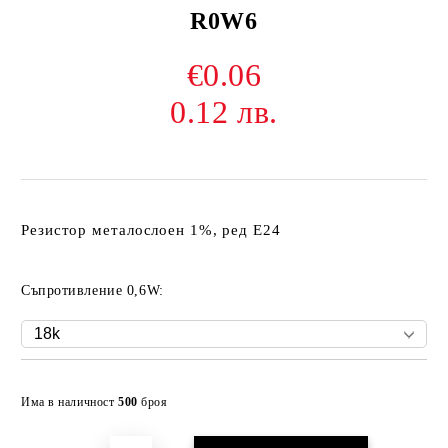
R0W6
€0.06
0.12 лв.
Резистор металослоен 1%, ред Е24
Съпротивление 0,6W:
Добави в желани
Има в наличност
500
броя