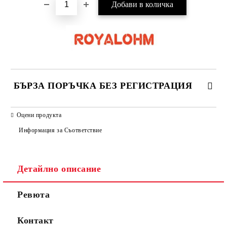
БЪРЗА ПОРЪЧКА БЕЗ РЕГИСТРАЦИЯ
САМО ПОПЪЛНЕТЕ 2 ПОЛЕТА
Оцени продукта
Информация за Съответствие
Съгласен съм с
Политиката за лични данни
Детайлно описание
Ние ще се свържем с вас в рамките на работния ден.
Ревюта
Контакт