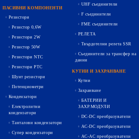
UHF съединители
ПАСИВНИ КОМПОНЕНТИ
F съединители
Резистори
FME съединители
Резистор 0,6W
РЕЛЕТА
Резистори 2W
Твърдотелни релета SSR
Резистор 50W
Съединители за трансфер на
Резистори NTC
данни
Резистори PTC
КУТИИ И ЗАХРАНВАНЕ
Шунт резистори
Кутии
Потенциометри
Захранване
Кондензатори
БАТЕРИИ И
Електролитни
ЗАХР.МОДУЛИ
кондензатори
DC-DC преобразуватели
Танталови кондензатори
AC-DC преобразуватели
Супер кондензатори
AC-AC преобразуватели