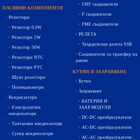
UHF съединители
ПАСИВНИ КОМПОНЕНТИ
F съединители
Резистори
FME съединители
Резистор 0,6W
РЕЛЕТА
Резистори 2W
Твърдотелни релета SSR
Резистор 50W
Съединители за трансфер на
Резистори NTC
данни
Резистори PTC
КУТИИ И ЗАХРАНВАНЕ
Шунт резистори
Кутии
Потенциометри
Захранване
Кондензатори
БАТЕРИИ И
Електролитни
ЗАХР.МОДУЛИ
кондензатори
DC-DC преобразуватели
Танталови кондензатори
AC-DC преобразуватели
Супер кондензатори
AC-AC преобразуватели