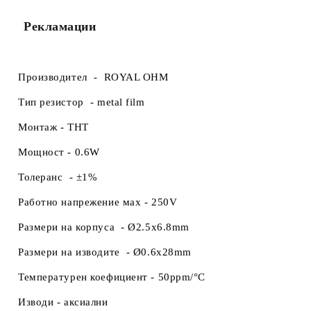
Рекламации
Производител -
ROYAL OHM
Тип резистор -
metal film
Монтаж -
THT
Мощност -
0.6W
Толеранс -
±1%
Работно напрежение маx -
250V
Размери на корпуса
-
Ø2.5x6.8mm
Размери на изводите -
Ø0.6x28mm
Температурен коефициент -
50ppm/°C
Изводи -
аксиални