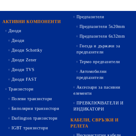
Предпазители
АКТИВНИ КОМПОНЕНТИ
Предпазители 5х20mm
Диоди
Предпазители 6х32mm
Диоди
Гнезда и държачи за
Диоди Schottky
предпазители
Диоди Zener
Термо предпазители
Диоди TVS
Автомобилни
предпазители
Диоди FAST
Аксесоари за пасивни
Транзистори
елементи
Полеви транзистори
ПРЕВКЛЮЧВАТЕЛИ И
Биполярни транзистори
ИНДИКАТОРИ
Darlington транзистори
КАБЕЛИ, СВРЪЗКИ И
РЕЛЕТА
IGBT транзистори
Нискочестотни кабели