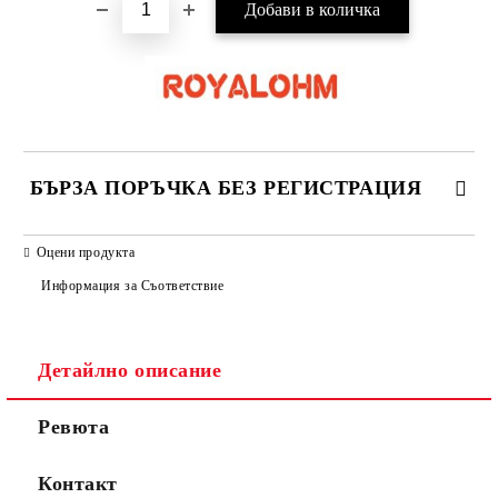
БЪРЗА ПОРЪЧКА БЕЗ РЕГИСТРАЦИЯ
САМО ПОПЪЛНЕТЕ 2 ПОЛЕТА
Оцени продукта
Информация за Съответствие
Съгласен съм с
Политиката за лични данни
Детайлно описание
Ние ще се свържем с вас в рамките на работния ден.
Ревюта
Контакт