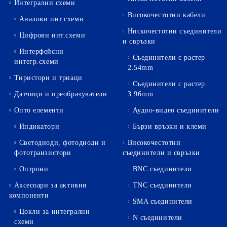
Интегрални схеми
Високочестотни кабели
Аналови инт.схеми
Нискочестотни съединители
Цифрови инт.схеми
и свръзки
Интерфейсни
Съединители с растер
интегр.схеми
2.54mm
Тиристори и триаци
Съединители с растер
Датчици и преобразуватели
3.96mm
Опто елементи
Аудио-видео съединители
Индикатори
Бързи връзки и клеми
Светодиоди, фотодиоди и
Високочестотни
фототранзистори
съединители и свръзки
Оптрони
BNC съединители
Аксесоари за активни
TNC съединители
компоненти
SMA съединители
Цокли за интегрални
N съединители
схеми