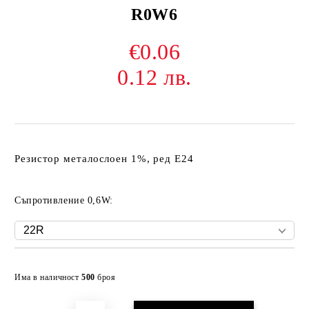
R0W6
€0.06
0.12 лв.
Резистор металослоен 1%, ред Е24
Съпротивление 0,6W:
Добави в желани
Има в наличност
500
броя