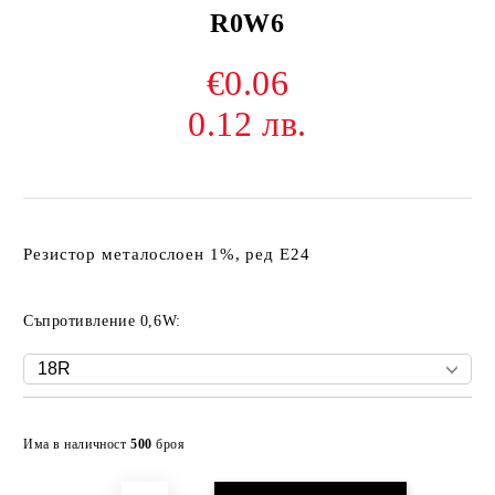
R0W6
€0.06
0.12 лв.
Резистор металослоен 1%, ред Е24
Съпротивление 0,6W:
Добави в желани
Има в наличност
500
броя