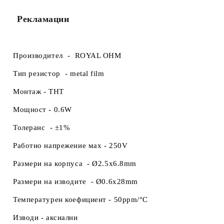
Рекламации
Производител -
ROYAL OHM
Тип резистор -
metal film
Монтаж -
THT
Мощност -
0.6W
Толеранс -
±1%
Работно напрежение маx -
250V
Размери на корпуса
-
Ø2.5x6.8mm
Размери на изводите -
Ø0.6x28mm
Температурен коефициент -
50ppm/°C
Изводи -
аксиални