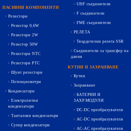
UHF съединители
ПАСИВНИ КОМПОНЕНТИ
F съединители
Резистори
FME съединители
Резистор 0,6W
РЕЛЕТА
Резистори 2W
Твърдотелни релета SSR
Резистор 50W
Съединители за трансфер на
Резистори NTC
данни
Резистори PTC
КУТИИ И ЗАХРАНВАНЕ
Шунт резистори
Кутии
Потенциометри
Захранване
Кондензатори
БАТЕРИИ И
Електролитни
ЗАХР.МОДУЛИ
кондензатори
DC-DC преобразуватели
Танталови кондензатори
AC-DC преобразуватели
Супер кондензатори
AC-AC преобразуватели