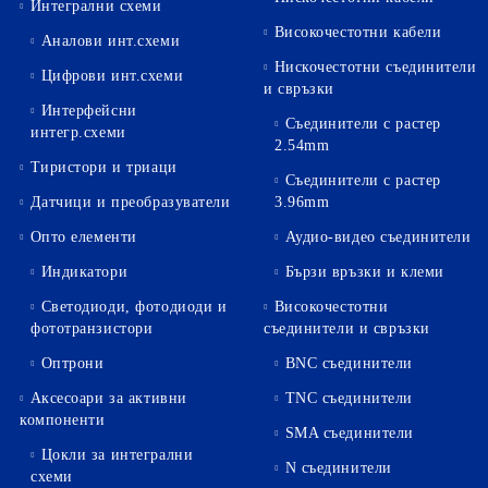
Интегрални схеми
Високочестотни кабели
Аналови инт.схеми
Нискочестотни съединители
Цифрови инт.схеми
и свръзки
Интерфейсни
Съединители с растер
интегр.схеми
2.54mm
Тиристори и триаци
Съединители с растер
Датчици и преобразуватели
3.96mm
Опто елементи
Аудио-видео съединители
Индикатори
Бързи връзки и клеми
Светодиоди, фотодиоди и
Високочестотни
фототранзистори
съединители и свръзки
Оптрони
BNC съединители
Аксесоари за активни
TNC съединители
компоненти
SMA съединители
Цокли за интегрални
N съединители
схеми