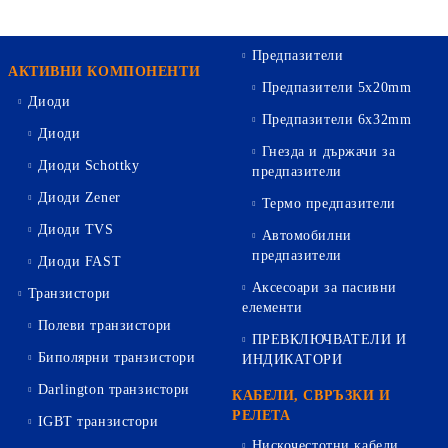
Предпазители
АКТИВНИ КОМПОНЕНТИ
Предпазители 5х20mm
Диоди
Предпазители 6х32mm
Диоди
Гнезда и държачи за
Диоди Schottky
предпазители
Диоди Zener
Термо предпазители
Диоди TVS
Автомобилни
предпазители
Диоди FAST
Аксесоари за пасивни
Транзистори
елементи
Полеви транзистори
ПРЕВКЛЮЧВАТЕЛИ И
Биполярни транзистори
ИНДИКАТОРИ
Darlington транзистори
КАБЕЛИ, СВРЪЗКИ И
РЕЛЕТА
IGBT транзистори
Нискочестотни кабели