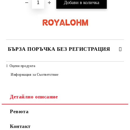
БЪРЗА ПОРЪЧКА БЕЗ РЕГИСТРАЦИЯ
САМО ПОПЪЛНЕТЕ 2 ПОЛЕТА
Оцени продукта
Информация за Съответствие
Съгласен съм с
Политиката за лични данни
Детайлно описание
Ние ще се свържем с вас в рамките на работния ден.
Ревюта
Контакт