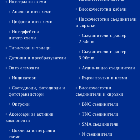
Интегрални схеми
Високочестотни кабели
Аналови инт.схеми
Нискочестотни съединители
Цифрови инт.схеми
и свръзки
Интерфейсни
Съединители с растер
интегр.схеми
2.54mm
Тиристори и триаци
Съединители с растер
Датчици и преобразуватели
3.96mm
Опто елементи
Аудио-видео съединители
Индикатори
Бързи връзки и клеми
Светодиоди, фотодиоди и
Високочестотни
фототранзистори
съединители и свръзки
Оптрони
BNC съединители
Аксесоари за активни
TNC съединители
компоненти
SMA съединители
Цокли за интегрални
N съединители
схеми