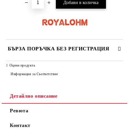
БЪРЗА ПОРЪЧКА БЕЗ РЕГИСТРАЦИЯ
САМО ПОПЪЛНЕТЕ 2 ПОЛЕТА
Оцени продукта
Информация за Съответствие
Съгласен съм с
Политиката за лични данни
Детайлно описание
Ние ще се свържем с вас в рамките на работния ден.
Ревюта
Контакт