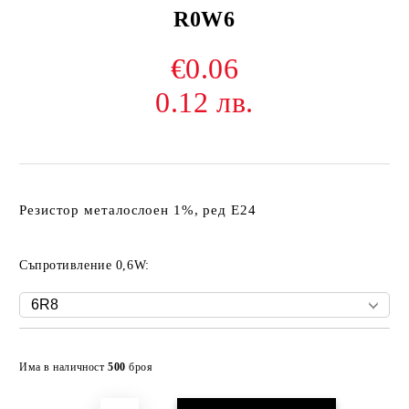
R0W6
€0.06
0.12 лв.
Резистор металослоен 1%, ред Е24
Съпротивление 0,6W:
Добави в желани
Има в наличност
500
броя