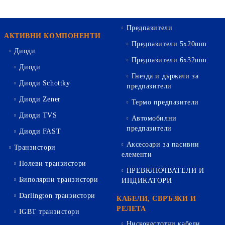
Предпазители
АКТИВНИ КОМПОНЕНТИ
Предпазители 5х20mm
Диоди
Предпазители 6х32mm
Диоди
Гнезда и държачи за
Диоди Schottky
предпазители
Диоди Zener
Термо предпазители
Диоди TVS
Автомобилни
предпазители
Диоди FAST
Аксесоари за пасивни
Транзистори
елементи
Полеви транзистори
ПРЕВКЛЮЧВАТЕЛИ И
Биполярни транзистори
ИНДИКАТОРИ
Darlington транзистори
КАБЕЛИ, СВРЪЗКИ И
РЕЛЕТА
IGBT транзистори
Нискочестотни кабели