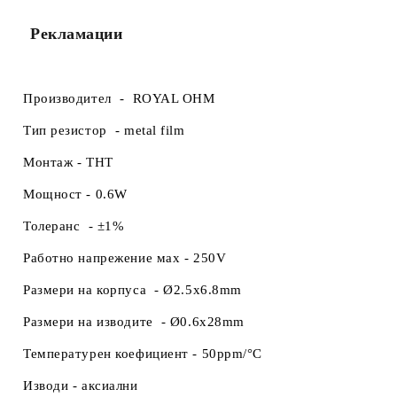
Рекламации
Производител -
ROYAL OHM
Тип резистор -
metal film
Монтаж -
THT
Мощност -
0.6W
Толеранс -
±1%
Работно напрежение маx -
250V
Размери на корпуса
-
Ø2.5x6.8mm
Размери на изводите -
Ø0.6x28mm
Температурен коефициент -
50ppm/°C
Изводи -
аксиални