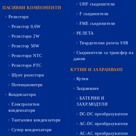
UHF съединители
ПАСИВНИ КОМПОНЕНТИ
F съединители
Резистори
FME съединители
Резистор 0,6W
РЕЛЕТА
Резистори 2W
Твърдотелни релета SSR
Резистор 50W
Съединители за трансфер на
Резистори NTC
данни
Резистори PTC
КУТИИ И ЗАХРАНВАНЕ
Шунт резистори
Кутии
Потенциометри
Захранване
Кондензатори
БАТЕРИИ И
Електролитни
ЗАХР.МОДУЛИ
кондензатори
DC-DC преобразуватели
Танталови кондензатори
AC-DC преобразуватели
Супер кондензатори
AC-AC преобразуватели